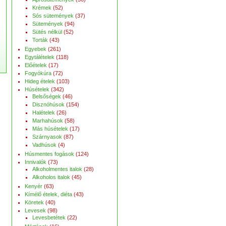
Krémek
(52)
Sós sütemények
(37)
Sütemények
(94)
Sütés nélkül
(52)
Torták
(43)
Egyebek
(261)
Egytálételek
(118)
Előételek
(17)
Fogyókúra
(72)
Hideg ételek
(103)
Húsételek
(342)
Belsőségek
(46)
Disznóhúsok
(154)
Halételek
(26)
Marhahúsok
(58)
Más húsételek
(17)
Szárnyasok
(87)
Vadhúsok
(4)
Húsmentes fogások
(124)
Innivalók
(73)
Alkoholmentes italok
(28)
Alkoholos italok
(45)
Kenyér
(63)
Kímélő ételek, diéta
(43)
Köretek
(40)
Levesek
(98)
Levesbetétek
(22)