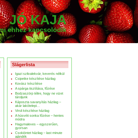
JÓ KAJA
ami ehhez kapcsolódik
Slágerlista
Igazi szilvalekvár, keverés nélkül
Csipetke készítése házilag
Kovász készítése
A spárga tisztítása, főzése
Bodzaszörp télire, hogy ne vizet
tároljunk
Káposzta savanyítás házilag –
akár lakótelepi…
Virsli készítése házilag
A húsvéti sonka főzése – hentes
módra
Hagymaleves – egyszerűen,
gyorsan
Csokiöntet házilag – last minute
ajándék