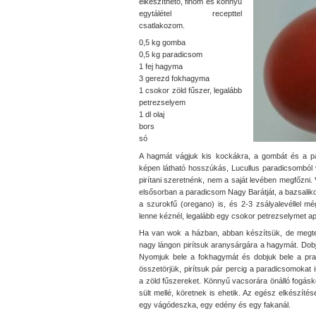
elkészíthető, finom és könnyű
egytálétel recepttel
csatlakozom.
0,5 kg gomba
0,5 kg paradicsom
1 fej hagyma
3 gerezd fokhagyma
1 csokor zöld fűszer, legalább
petrezselyem
1 dl olaj
bors
só
A hagmát vágjuk kis kockákra, a gombát és a p
képen látható hosszúkás, Lucullus paradicsomból 
pirítani szeretnénk, nem a saját levében megfőzni.
elsősorban a paradicsom Nagy Barátját, a bazsalik
a szurokfű (oregano) is, és 2-3 zsályalevéllel 
lenne kéznél, legalább egy csokor petrezselymet a
Ha van wok a házban, abban készítsük, de megtes
nagy lángon pirítsuk aranysárgára a hagymát. Dobju
Nyomjuk bele a fokhagymát és dobjuk bele a pr
összetörjük, pirítsuk pár percig a paradicsomokat
a zöld fűszereket. Könnyű vacsorára önálló fogásk
sült mellé, köretnek is ehetik. Az egész elkészít
egy vágódeszka, egy edény és egy fakanál.