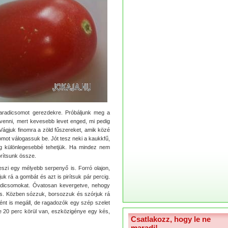
aradicsomot gerezdekre. Próbáljunk meg a
venni, mert kevesebb levet enged, mi pedig
Vágjuk finomra a zöld fűszereket, amik közé
omot válogassuk be. Jót tesz neki a kaukkfű,
még különlegesebbé tehetjük. Ha mindez nem
prítsunk össze.
zi egy mélyebb serpenyő is. Forró olajon,
k rá a gombát és azt is pirítsuk pár percig.
adicsomokat. Óvatosan kevergetve, nehogy
 is. Közben sózzuk, borsozzuk és szórjuk rá
ént is megáll, de ragadozók egy szép szelet
ése 20 perc körül van, eszközigénye egy kés,
Csatlakozz, hogy le ne
maradj!