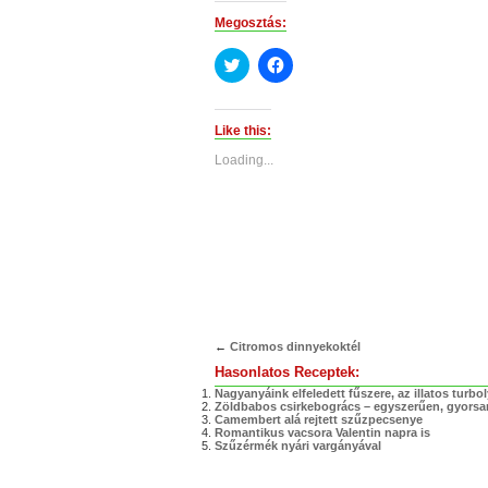
Megosztás:
Click
Click
to
to
share
share
on
on
Twitter
Facebook
(Opens
(Opens
Like this:
in
in
new
new
Loading...
window)
window)
←
Citromos dinnyekoktél
Hasonlatos Receptek:
Nagyanyáink elfeledett fűszere, az illatos turbo
Zöldbabos csirkebogrács – egyszerűen, gyorsa
Camembert alá rejtett szűzpecsenye
Romantikus vacsora Valentin napra is
Szűzérmék nyári vargányával