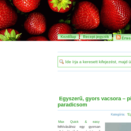
Kezdőlap
Recept-jegyzék
Értesí
Egyszerű, gyors vacsora – p
paradicsom
Kategória:
'E
Max Quick & easy
felhívásához egy gyorsan