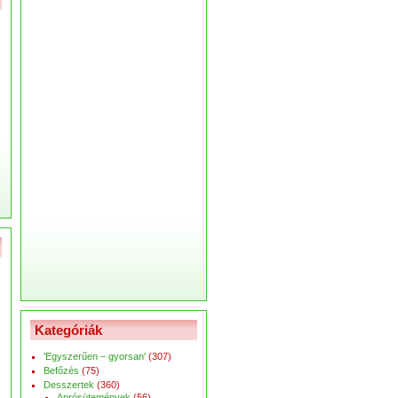
Kategóriák
'Egyszerűen – gyorsan'
(307)
Befőzés
(75)
Desszertek
(360)
Aprósütemények
(56)