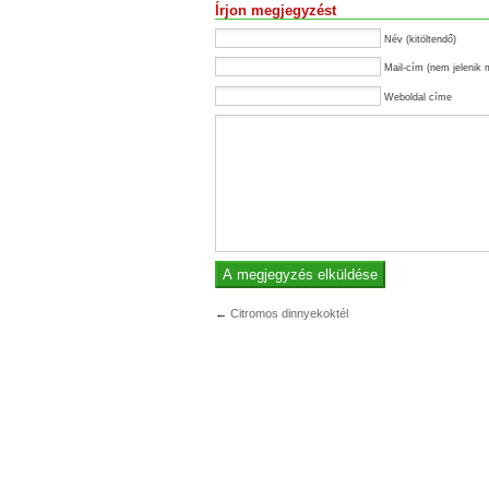
Írjon megjegyzést
Név (kitöltendő)
Mail-cím (nem jelenik 
Weboldal címe
←
Citromos dinnyekoktél