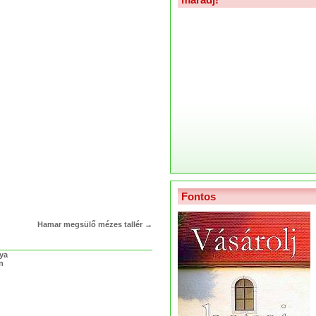
Fontos
Hamar megsülő mézes tallér
→
lya
n