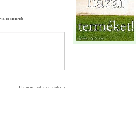
meg, de kitöltendő)
Hamar megsülő mézes tallér
→