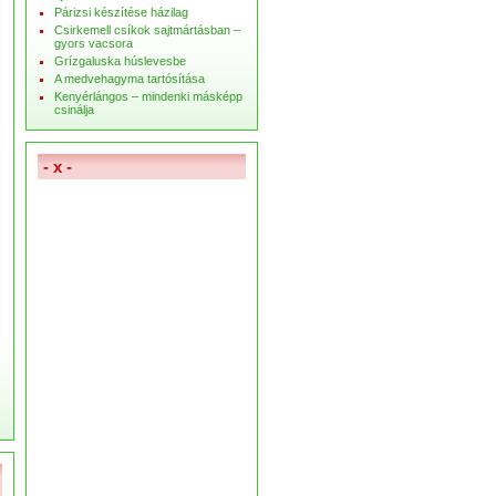
Párizsi készítése házilag
Csirkemell csíkok sajtmártásban –
gyors vacsora
Grízgaluska húslevesbe
A medvehagyma tartósítása
Kenyérlángos – mindenki másképp
csinálja
- x -