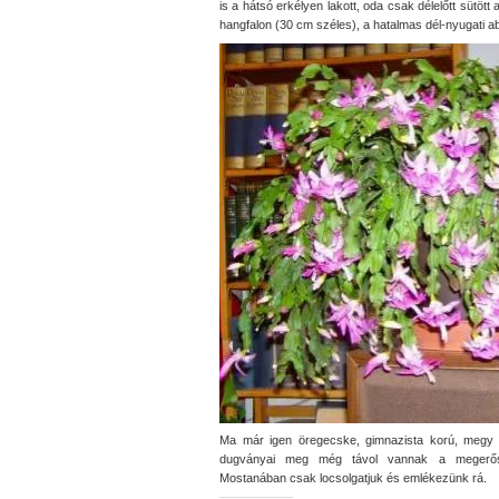
is a hátsó erkélyen lakott, oda csak délelőtt sütöt
hangfalon (30 cm széles), a hatalmas dél-nyugati ab
Ma már igen öregecske, gimnazista korú, megy i
dugványai meg még távol vannak a megerősö
Mostanában csak locsolgatjuk és emlékezünk rá.