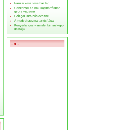
Párizsi készítése házilag
Csirkemell csíkok sajtmártásban –
gyors vacsora
Grízgaluska húslevesbe
A medvehagyma tartósítása
Kenyérlángos – mindenki másképp
csinálja
- x -