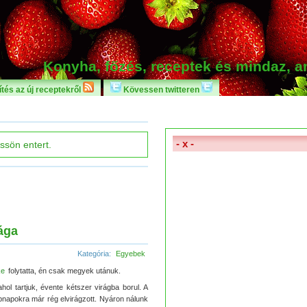
Konyha, főzés, receptek és mindaz, 
tés az új receptekről
Kövessen twitteren
- x -
rága
Kategória:
Egyebek
ke
folytatta, én csak megyek utánuk.
hol tartjuk, évente kétszer virágba borul. A
epnapokra már rég elvirágzott. Nyáron nálunk