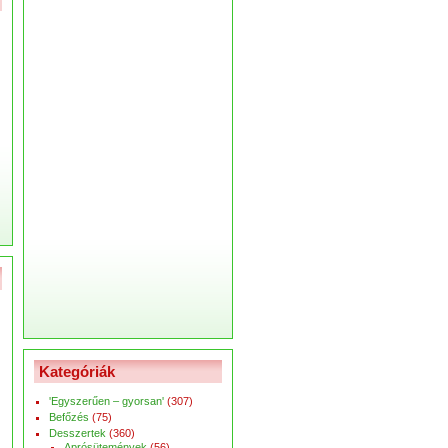
Kategóriák
'Egyszerűen – gyorsan'
(307)
Befőzés
(75)
Desszertek
(360)
Aprósütemények
(56)