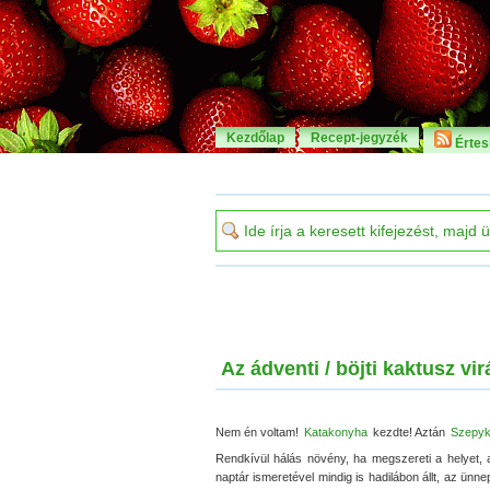
Kezdőlap
Recept-jegyzék
Értesí
Az ádventi / böjti kaktusz vi
Nem én voltam!
Katakonyha
kezdte! Aztán
Szepy
Rendkívül hálás növény, ha megszereti a helyet, a
naptár ismeretével mindig is hadilábon állt, az ünn