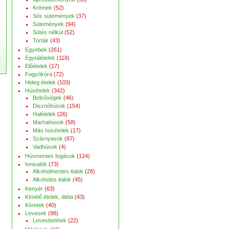
Krémek
(52)
Sós sütemények
(37)
Sütemények
(94)
Sütés nélkül
(52)
Torták
(43)
Egyebek
(261)
Egytálételek
(118)
Előételek
(17)
Fogyókúra
(72)
Hideg ételek
(103)
Húsételek
(342)
Belsőségek
(46)
Disznóhúsok
(154)
Halételek
(26)
Marhahúsok
(58)
Más húsételek
(17)
Szárnyasok
(87)
Vadhúsok
(4)
Húsmentes fogások
(124)
Innivalók
(73)
Alkoholmentes italok
(28)
Alkoholos italok
(45)
Kenyér
(63)
Kímélő ételek, diéta
(43)
Köretek
(40)
Levesek
(98)
Levesbetétek
(22)