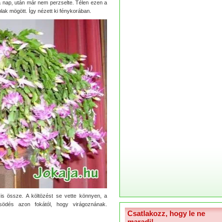
t a nap, után már nem perzselte. Télen ezen a
lak mögött. Így nézett ki fénykorában.
s össze. A költözést se vette könnyen, a
dés azon fokától, hogy virágoznának.
Csatlakozz, hogy le ne
maradj!