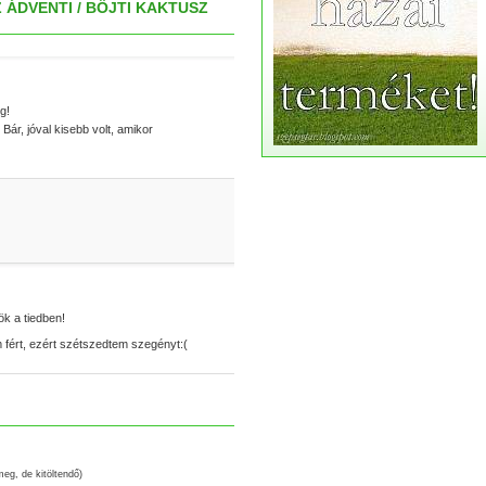
 ÁDVENTI / BÖJTI KAKTUSZ
g!
ár, jóval kisebb volt, amikor
ök a tiedben!
fért, ezért szétszedtem szegényt:(
meg, de kitöltendő)