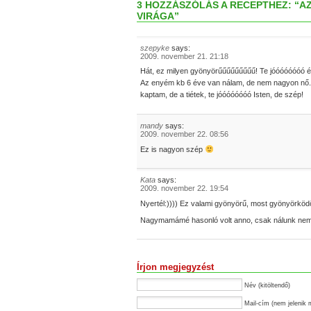
3 HOZZÁSZÓLÁS A RECEPTHEZ: “AZ
VIRÁGA”
szepyke
says:
2009. november 21. 21:18
Hát, ez milyen gyönyörűűűűűűűűű! Te jóóóóóóóó é
Az enyém kb 6 éve van nálam, de nem nagyon nő. B
kaptam, de a tiétek, te jóóóóóóóó Isten, de szép!
mandy
says:
2009. november 22. 08:56
Ez is nagyon szép
Kata
says:
2009. november 22. 19:54
Nyertél:)))) Ez valami gyönyörű, most gyönyörköd
Nagymamámé hasonló volt anno, csak nálunk nem 
Írjon megjegyzést
Név (kitöltendő)
Mail-cím (nem jelenik 