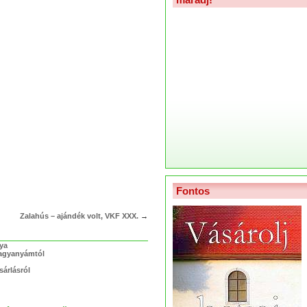
Fontos
Zalahús – ajándék volt, VKF XXX.
→
lya
nagyanyámtól
sárlásról