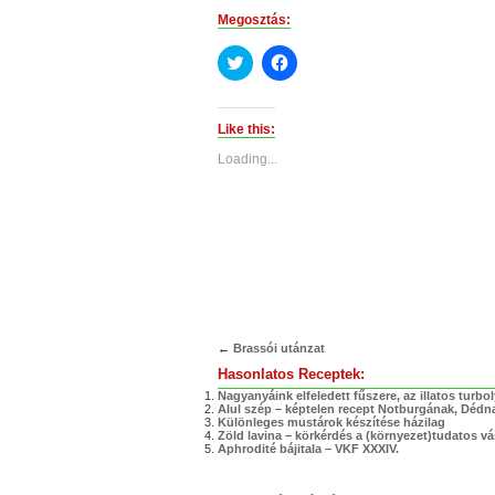
Megosztás:
Click
Click
to
to
share
share
on
on
Twitter
Facebook
(Opens
(Opens
Like this:
in
in
new
new
Loading...
window)
window)
←
Brassói utánzat
Hasonlatos Receptek:
Nagyanyáink elfeledett fűszere, az illatos turbo
Alul szép – képtelen recept Notburgának, Déd
Különleges mustárok készítése házilag
Zöld lavina – körkérdés a (környezet)tudatos vá
Aphrodité bájitala – VKF XXXIV.