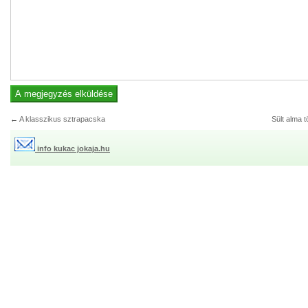
←
A klasszikus sztrapacska
Sült alma t
info kukac jokaja.hu