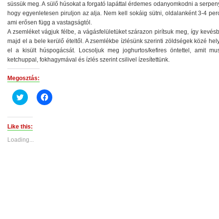
süssük meg. A sülő húsokat a forgató lapáttal érdemes odanyomkodni a serpen
hogy egyenletesen piruljon az alja. Nem kell sokáig sütni, oldalanként 3-4 per
ami erősen függ a vastagságtól.
A zsemléket vágjuk félbe, a vágásfelületüket szárazon pirítsuk meg, így kevés
majd el a bele kerülő ételtől. A zsemlékbe ízlésünk szerinti zöldségek közé he
el a kisült húspogácsát. Locsoljuk meg joghurtos/kefires öntettel, amit must
ketchuppal, fokhagymával és ízlés szerint csilivel ízesítettünk.
Megosztás:
Click
Click
to
to
share
share
on
on
Twitter
Facebook
(Opens
(Opens
Like this:
in
in
new
new
Loading...
window)
window)