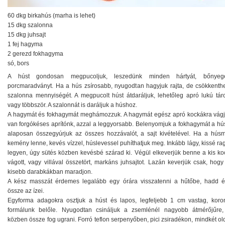
60 dkg birkahús (marha is lehet)
15 dkg szalonna
15 dkg juhsajt
1 fej hagyma
2 gerezd fokhagyma
só, bors
A húst gondosan megpucoljuk, leszedünk minden hártyát, bőnyeg
porcmaradványt. Ha a hús zsírosabb, nyugodtan hagyjuk rajta, de csökkenthe
szalonna mennyiségét. A megpucolt húst átdaráljuk, lehetőleg apró lukú tárc
vagy többször. A szalonnát is daráljuk a húshoz.
A hagymát és fokhagymát meghámozzuk. A hagymát egész apró kockákra vágj
van forgókéses aprítónk, azzal a leggyorsabb. Belenyomjuk a fokhagymát a hú
alaposan összegyúrjuk az összes hozzávalót, a sajt kivételével. Ha a hús
kemény lenne, kevés vízzel, húslevessel puhíthatjuk meg. Inkább lágy, kissé r
legyen, úgy sütés közben kevésbé szárad ki. Végül elkeverjük benne a kis ko
vágott, vagy villával összetört, markáns juhsajtot. Lazán keverjük csak, hogy
kisebb darabkákban maradjon.
A kész masszát érdemes legalább egy órára visszatenni a hűtőbe, hadd é
össze az ízei.
Egyforma adagokra osztjuk a húst és lapos, legfeljebb 1 cm vastag, koro
formálunk belőle. Nyugodtan csináljuk a zsemlénél nagyobb átmérőjűre,
közben össze fog ugrani. Forró teflon serpenyőben, pici zsiradékon, mindkét ol