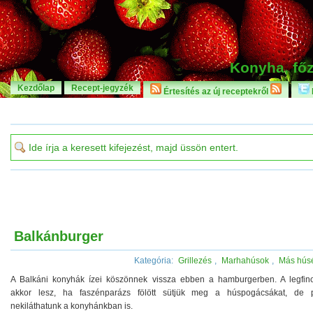
Konyha, főz
Kezdőlap
Recept-jegyzék
Értesítés az új receptekről
Balkánburger
Kategória:
Grillezés
,
Marhahúsok
,
Más húsé
A Balkáni konyhák ízei köszönnek vissza ebben a hamburgerben. A legfi
akkor lesz, ha faszénparázs fölött sütjük meg a húspogácsákat, de 
nekiláthatunk a konyhánkban is.