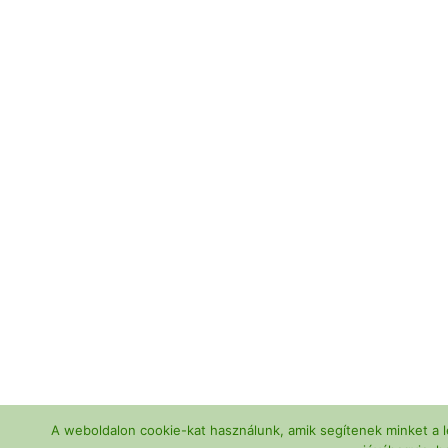
A weboldalon cookie-kat használunk, amik segítenek minket a l