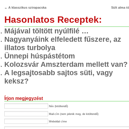
←
A klasszikus sztrapacska
Sült alma tö
Hasonlatos Receptek:
Májával töltött nyúlfilé …
Nagyanyáink elfeledett fűszere, az
illatos turbolya
Ünnepi húspástétom
Kolozsvár Amszterdam mellett van?
A legsajtosabb sajtos süti, vagy
keksz?
Írjon megjegyzést
Név (kitöltendő)
Mail-cím (nem jelenik meg, de kitöltendő)
Weboldal címe