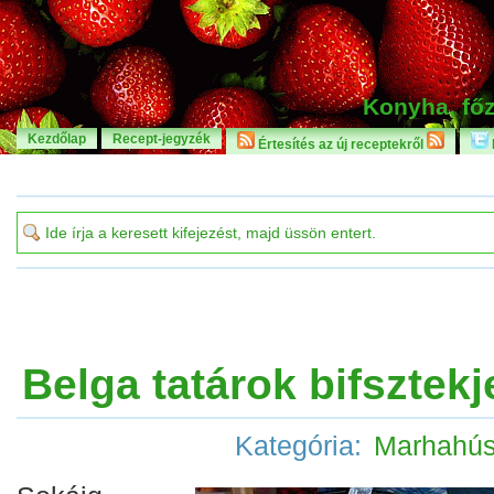
Konyha, főz
Kezdőlap
Recept-jegyzék
Értesítés az új receptekről
Belga tatárok bifsztekj
Kategória:
Marhahú