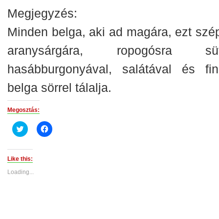
Megjegyzés:
Minden belga, aki ad magára, ezt szé
aranysárgára, ropogósra süt
hasábburgonyával, salátával és fi
belga sörrel tálalja.
Megosztás:
Click
Click
to
to
share
share
on
on
Twitter
Facebook
(Opens
(Opens
Like this:
in
in
new
new
Loading...
window)
window)