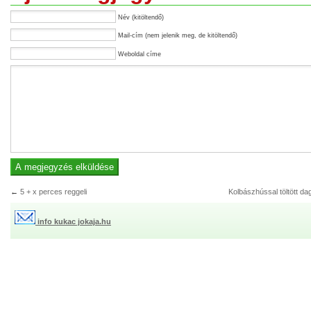
Név (kitöltendő)
Mail-cím (nem jelenik meg, de kitöltendő)
Weboldal címe
←
5 + x perces reggeli
Kolbászhússal töltött d
info kukac jokaja.hu