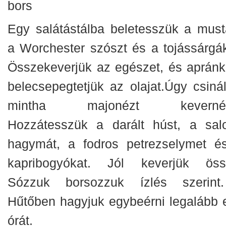
bors
Egy salátástálba beletesszük a mustá
a Worchester szószt és a tojássárgák
Összekeverjük az egészet, és apránk
belecsepegtetjük az olajat.
Úgy csinál
mintha majonézt kevernén
Hozzátesszük a darált húst, a salo
hagymát, a fodros petrezselymet é
kapribogyókat. Jól keverjük öss
Sózzuk borsozzuk ízlés szeri
Hűtőben hagyjuk egybeérni legalább 
órát.