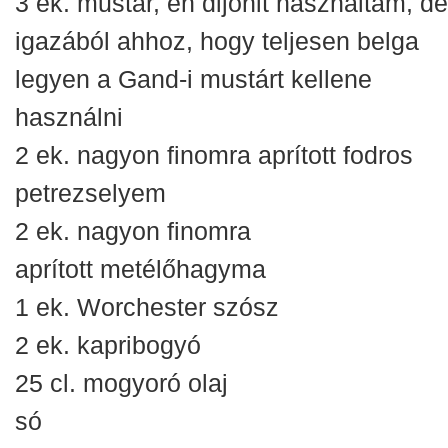
3 ek. mustár, én dijonit használtam, de
igazából ahhoz, hogy teljesen belga
legyen a Gand-i mustárt kellene
használni
2 ek. nagyon finomra aprított fodros
petrezselyem
2 ek. nagyon finomra
aprított metélőhagyma
1 ek. Worchester szósz
2 ek. kapribogyó
25 cl. mogyoró olaj
só