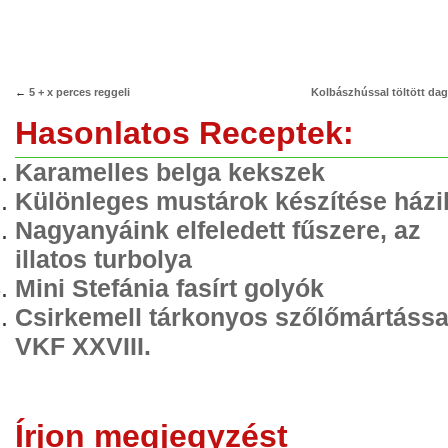
←
5 + x perces reggeli
Kolbászhússal töltött da
Hasonlatos Receptek:
Karamelles belga kekszek
Különleges mustárok készítése házi
Nagyanyáink elfeledett fűszere, az
illatos turbolya
Mini Stefánia fasírt golyók
Csirkemell tárkonyos szőlőmártássa
VKF XXVIII.
Írjon megjegyzést