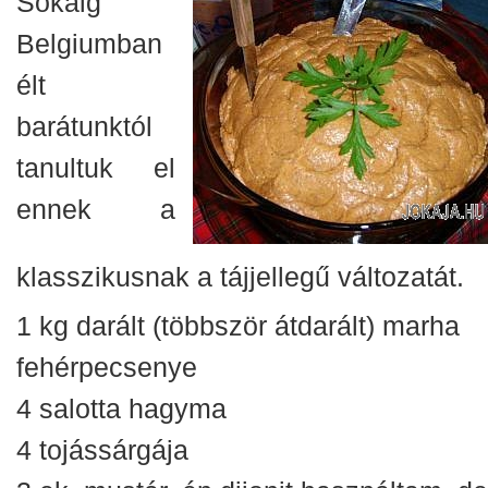
Sokáig
Belgiumban
élt
barátunktól
tanultuk el
ennek a
klasszikusnak a tájjellegű változatát.
1 kg darált (többször átdarált) marha
fehérpecsenye
4 salotta hagyma
4 tojássárgája