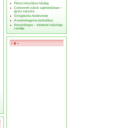
Párizsi készítése házilag
Csirkemell csíkok sajtmártásban –
gyors vacsora
Grízgaluska húslevesbe
A medvehagyma tartósítása
Kenyérlángos – mindenki másképp
csinálja
- x -