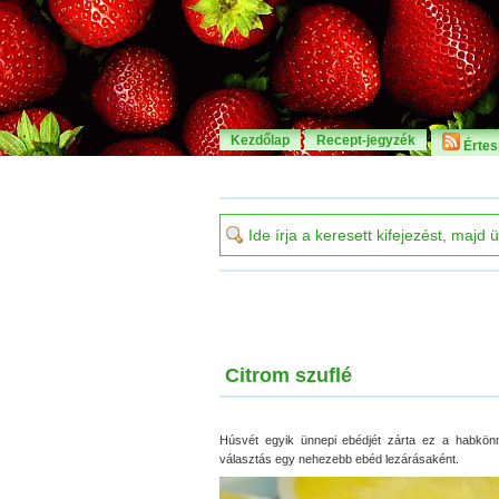
Kezdőlap
Recept-jegyzék
Értesí
Citrom szuflé
Húsvét egyik ünnepi ebédjét zárta ez a habkönn
választás egy nehezebb ebéd lezárásaként.