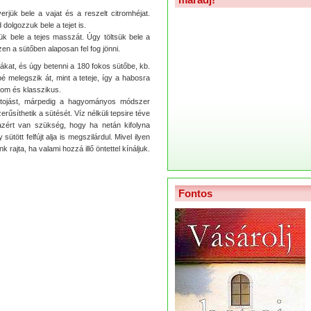
rjük bele a vajat és a reszelt citromhéjat.
 dolgozzuk bele a tejet is.
ük bele a tejes masszát. Úgy töltsük bele a
en a sütőben alaposan fel fog jönni.
ormákat, és úgy betenni a 180 fokos sütőbe, kb.
é melegszik át, mint a teteje, így a habosra
inom és klasszikus.
 tojást, márpedig a hagyományos módszer
űsíthetik a sütését. Víz nélküli tepsire téve
azért van szükség, hogy ha netán kifolyna
sütött felfújt alja is megszilárdul. Mivel ilyen
rajta, ha valami hozzá illő öntettel kínáljuk.
Fontos