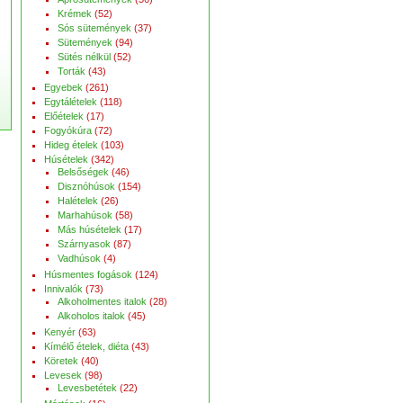
Krémek
(52)
Sós sütemények
(37)
Sütemények
(94)
Sütés nélkül
(52)
Torták
(43)
Egyebek
(261)
Egytálételek
(118)
Előételek
(17)
Fogyókúra
(72)
Hideg ételek
(103)
Húsételek
(342)
Belsőségek
(46)
Disznóhúsok
(154)
Halételek
(26)
Marhahúsok
(58)
Más húsételek
(17)
Szárnyasok
(87)
Vadhúsok
(4)
Húsmentes fogások
(124)
Innivalók
(73)
Alkoholmentes italok
(28)
Alkoholos italok
(45)
Kenyér
(63)
Kímélő ételek, diéta
(43)
Köretek
(40)
Levesek
(98)
Levesbetétek
(22)