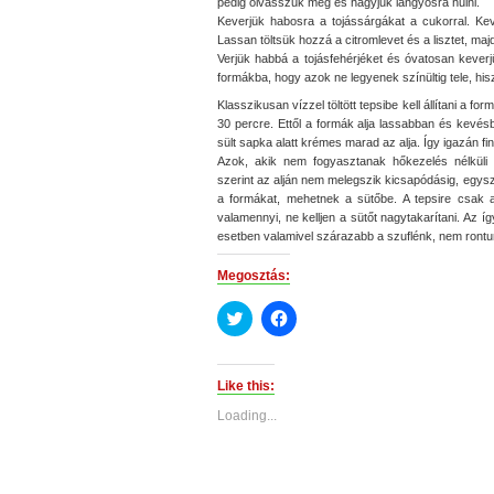
pedig olvasszuk meg és hagyjuk langyosra hűlni.
Keverjük habosra a tojássárgákat a cukorral. Keve
Lassan töltsük hozzá a citromlevet és a lisztet, majd
Verjük habbá a tojásfehérjéket és óvatosan keverj
formákba, hogy azok ne legyenek színültig tele, hisz
Klasszikusan vízzel töltött tepsibe kell állítani a f
30 percre. Ettől a formák alja lassabban és kevésb
sült sapka alatt krémes marad az alja. Így igazán f
Azok, akik nem fogyasztanak hőkezelés nélküli
szerint az alján nem melegszik kicsapódásig, egyszer
a formákat, mehetnek a sütőbe. A tepsire csak 
valamennyi, ne kelljen a sütőt nagytakarítani. Az így 
esetben valamivel szárazabb a szuflénk, nem rontunk 
Megosztás:
Click
Click
to
to
share
share
on
on
Twitter
Facebook
(Opens
(Opens
Like this:
in
in
new
new
Loading...
window)
window)