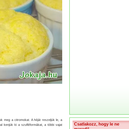
k meg a citromokat. A héját reszeljük le, a
Csatlakozz, hogy le ne
al kenjük ki a szufléformákat, a többi vajat
maradj!