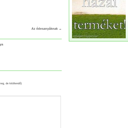
Az édesanyáknak
→
lya
meg, de kitöltendő)