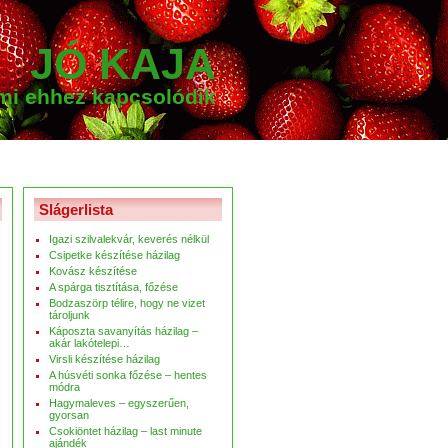
JÓ KAJA
ami ehhez kapcsolódik
Slágerlista
Igazi szilvalekvár, keverés nélkül
Csipetke készítése házilag
Kovász készítése
A spárga tisztítása, főzése
Bodzaszörp télire, hogy ne vizet
tároljunk
Káposzta savanyítás házilag –
akár lakótelepi…
Virsli készítése házilag
A húsvéti sonka főzése – hentes
módra
Hagymaleves – egyszerűen,
gyorsan
Csokiöntet házilag – last minute
ajándék