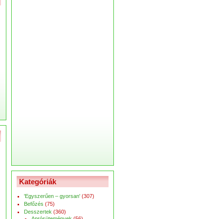
Kategóriák
'Egyszerűen – gyorsan'
(307)
Befőzés
(75)
Desszertek
(360)
Aprósütemények
(56)