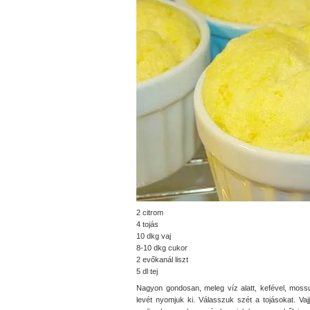
2 citrom
4 tojás
10 dkg vaj
8-10 dkg cukor
2 evőkanál liszt
5 dl tej
Nagyon gondosan, meleg víz alatt, kefével, mossu
levét nyomjuk ki. Válasszuk szét a tojásokat. Vajj