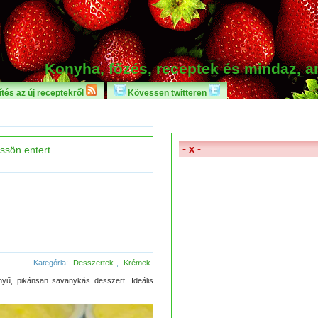
Konyha, főzés, receptek és mindaz, 
tés az új receptekről
Kövessen twitteren
- x -
Kategória:
Desszertek
,
Krémek
yű, pikánsan savanykás desszert. Ideális