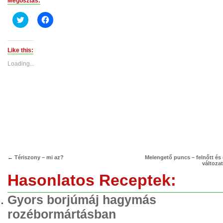
Megosztás:
Click
Click
to
to
share
share
on
on
Twitter
Facebook
(Opens
(Opens
Like this:
in
in
new
new
Loading...
window)
window)
←
Tériszony – mi az?
Melengető puncs – felnőtt és
változa
Hasonlatos Receptek:
Gyors borjúmáj hagymás
rozébormártásban