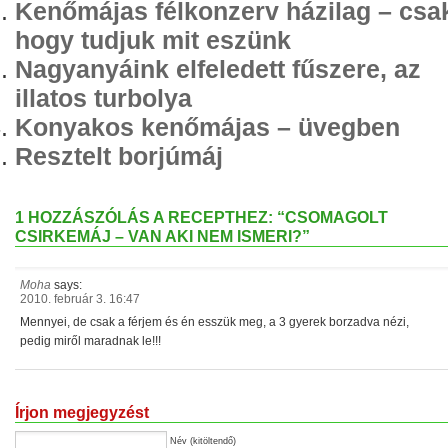
Kenőmájas félkonzerv házilag – csa
hogy tudjuk mit eszünk
Nagyanyáink elfeledett fűszere, az
illatos turbolya
Konyakos kenőmájas – üvegben
Resztelt borjúmáj
1 HOZZÁSZÓLÁS A RECEPTHEZ: “CSOMAGOLT
CSIRKEMÁJ – VAN AKI NEM ISMERI?”
Moha
says:
2010. február 3. 16:47
Mennyei, de csak a férjem és én esszük meg, a 3 gyerek borzadva nézi,
pedig miről maradnak le!!!
Írjon megjegyzést
Név (kitöltendő)