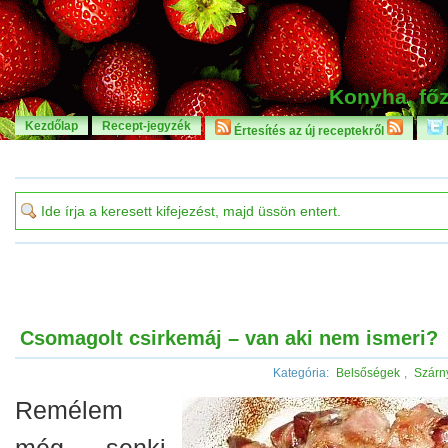
Konyha, főz
Kezdőlap
Recept-jegyzék
Értesítés az új receptekről
Csomagolt csirkemáj – van aki nem ismeri?
Kategória:
Belsőségek
,
Szárn
Remélem
még senki