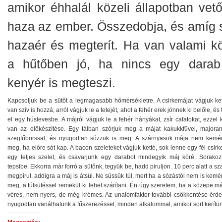
amikor éhhalál közeli állapotban vető
haza az ember. Összedobja, és amíg s
hazaér és megterít. Ha van valami kö
a hűtőben jó, ha nincs egy darab
kenyér is megteszi.
Kapcsoljuk be a sütőt a legmagasabb hőmérsékletre. A csirkemájat vágjuk ket
van szív is hozzá, arról vágjuk le a tetejét, ahol a fehér erek jönnek ki belőle, és
el egy húslevesbe. A májról vágjuk le a fehér hártyákat, zsír cafatokat, ezzel 
van az előkészítése. Egy tálban szórjuk meg a májat kakukkfűvel, majoran
szegfűborssal, és nyugodtan sózzuk is meg. A szárnyasok mája nem kemé
meg, ha előre sót kap. A bacon szeleteket vágjuk ketté, sok lenne egy fél csir
egy teljes szelet, és csavarjunk egy darabot mindegyik máj köré. Sorakoz
tepsibe. Ekkorra már forró a sütőnk, tegyük be, hadd piruljon. 10 perc alatt a s
megpirul, addigra a máj is átsül. Ne süssük túl, mert ha a sózástól nem is kem
meg, a túlsütéssel remekül ki lehet szárítani. Én úgy szeretem, ha a közepe 
véres, nem nyers, de még krémes. Az unalomfaktor további csökkentése érd
nyugodtan variálhatunk a fűszerezéssel, minden alkalommal, amikor sort kerítün