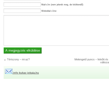
Mail-cím (nem jelenik meg, de kitöltendő)
Weboldal címe
←
Tériszony – mi az?
Melengető puncs – felnőtt és
változa
info kukac jokaja.hu