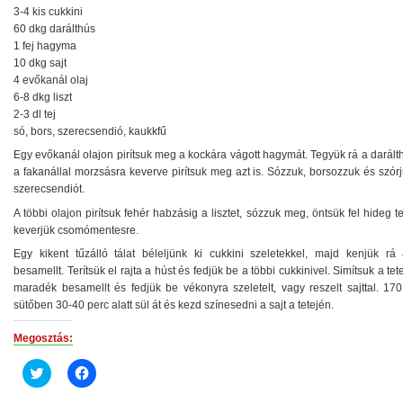
3-4 kis cukkini
60 dkg darálthús
1 fej hagyma
10 dkg sajt
4 evőkanál olaj
6-8 dkg liszt
2-3 dl tej
só, bors, szerecsendió, kaukkfű
Egy evőkanál olajon pirítsuk meg a kockára vágott hagymát. Tegyük rá a darált
a fakanállal morzsásra keverve pirítsuk meg azt is. Sózzuk, borsozzuk és szór
szerecsendiót.
A többi olajon pirítsuk fehér habzásig a lisztet, sózzuk meg, öntsük fel hideg te
keverjük csomómentesre.
Egy kikent tűzálló tálat béleljünk ki cukkini szeletekkel, majd kenjük rá 
besamellt. Terítsük el rajta a húst és fedjük be a többi cukkinivel. Simítsuk a tet
maradék besamellt és fedjük be vékonyra szeletelt, vagy reszelt sajttal. 170
sütőben 30-40 perc alatt sül át és kezd színesedni a sajt a tetején.
Megosztás:
Click
Click
to
to
share
share