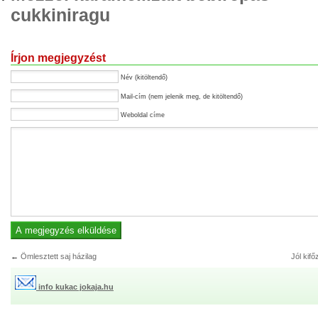
cukkiniragu
Írjon megjegyzést
Név (kitöltendő)
Mail-cím (nem jelenik meg, de kitöltendő)
Weboldal címe
←
Ömlesztett saj házilag
Jól kifő
info kukac jokaja.hu