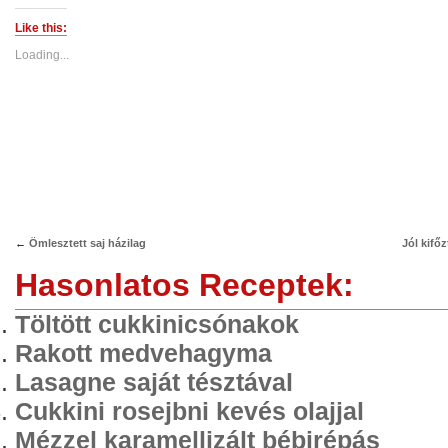
on
on
Twitter
Facebook
(Opens
(Opens
Like this:
in
in
new
new
Loading...
window)
window)
←
Ömlesztett saj házilag
Jól kifőz
Hasonlatos Receptek:
Töltött cukkinicsónakok
Rakott medvehagyma
Lasagne saját tésztával
Cukkini rosejbni kevés olajjal
Mézzel karamellizált bébirépás