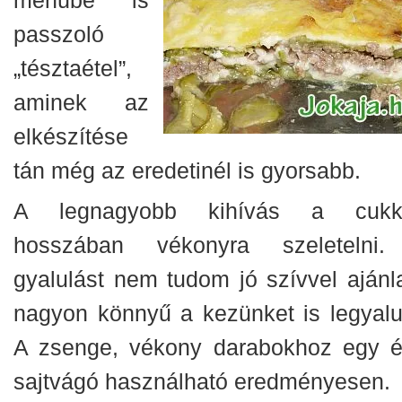
passzoló
„tésztaétel”,
aminek az
elkészítése
tán még az eredetinél is gyorsabb.
A legnagyobb kihívás a cukki
hosszában vékonyra szeletelni
gyalulást nem tudom jó szívvel ajánla
nagyon könnyű a kezünket is legyalul
A zsenge, vékony darabokhoz egy é
sajtvágó használható eredményesen.