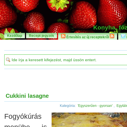
Konyha, főz
Kezdőlap
Recept-jegyzék
Értesítés az új receptekről
Cukkini lasagne
Kategória:
'Egyszerűen - gyorsan'
,
Egytál
Fogyókúrás
menübe is