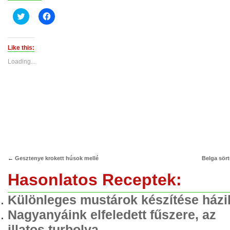
Click
Click
to
to
share
share
on
on
Twitter
Facebook
(Opens
(Opens
Like this:
in
in
new
new
Loading...
window)
window)
←
Gesztenye krokett húsok mellé
Belga sört
Hasonlatos Receptek:
Különleges mustárok készítése házi
Nagyanyáink elfeledett fűszere, az
illatos turbolya