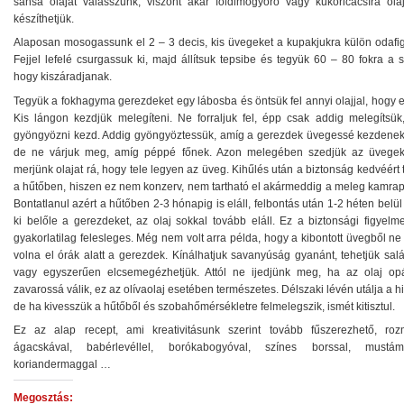
sansa olajat válasszunk, viszont akár földimogyoró vagy kukoricacsíra olaj
készíthetjük.
Alaposan mosogassunk el 2 – 3 decis, kis üvegeket a kupakjukra külön odafig
Fejjel lefelé csurgassuk ki, majd állítsuk tepsibe és tegyük 60 – 80 fokra a 
hogy kiszáradjanak.
Tegyük a fokhagyma gerezdeket egy lábosba és öntsük fel annyi olajjal, hogy e
Kis lángon kezdjük melegíteni. Ne forraljuk fel, épp csak addig melegítsük
gyöngyözni kezd. Addig gyöngyöztessük, amíg a gerezdek üvegessé kezdenek 
de ne várjuk meg, amíg péppé főnek. Azon melegében szedjük az üvege
merjünk olajat rá, hogy tele legyen az üveg. Kihűlés után a biztonság kedvéért 
a hűtőben, hiszen ez nem konzerv, nem tartható el akármeddig a meleg kamrap
Bontatlanul azért a hűtőben 2-3 hónapig is eláll, felbontás után 1-2 héten belü
ki belőle a gerezdeket, az olaj sokkal tovább eláll. Ez a biztonsági figyelm
gyakorlatilag felesleges. Még nem volt arra példa, hogy a kibontott üvegből ne
volna el órák alatt a gerezdek. Kínálhatjuk savanyúság gyanánt, tehetjük sal
vagy egyszerűen elcsemegézhetjük. Attól ne ijedjünk meg, ha az olaj op
zavarossá válik, ez az olívaolaj esetében természetes. Délszaki lévén utálja a h
de ha kivesszük a hűtőből és szobahőmérsékletre felmelegszik, ismét kitisztul.
Ez az alap recept, ami kreativitásunk szerint tovább fűszerezhető, roz
ágacskával, babérlevéllel, borókabogyóval, színes borssal, mustám
koriandermaggal …
Megosztás: