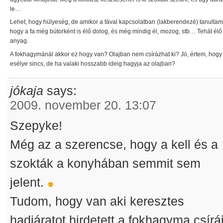
le…
Lehet, hogy hülyeség, de amikor a fával kapcsolatban (lakberendezé) tanultam
hogy a fa még bútorként is élő dolog, és még mindig él, mozog, stb… Tehát élő
anyag.
A fokhagymánál akkor ez hogy van? Olajban nem csírázhat ki? Jó, értem, hogy
esélye sincs, de ha valaki hosszabb ideig hagyja az olajban?
jókaja
says:
2009. november 20. 13:07
Szepyke!
Még az a szerencse, hogy a kell és a
szokták a konyhában semmit sem
jelent.
Tudom, hogy van aki keresztes
hadjáratot hirdetett a fokhagyma csírá