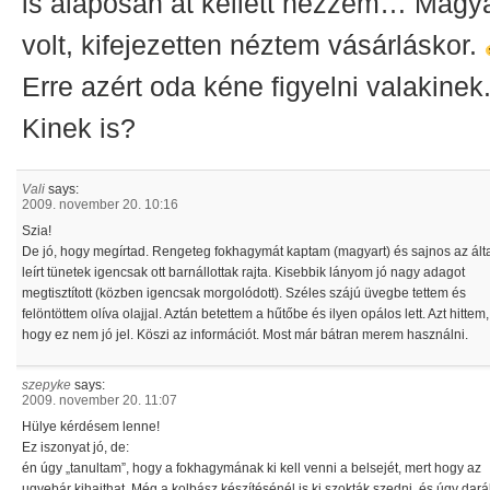
is alaposan át kellett nézzem… Magy
volt, kifejezetten néztem vásárláskor.
Erre azért oda kéne figyelni valakinek
Kinek is?
Vali
says:
2009. november 20. 10:16
Szia!
De jó, hogy megírtad. Rengeteg fokhagymát kaptam (magyart) és sajnos az ált
leírt tünetek igencsak ott barnállottak rajta. Kisebbik lányom jó nagy adagot
megtisztított (közben igencsak morgolódott). Széles szájú üvegbe tettem és
felöntöttem olíva olajjal. Aztán betettem a hűtőbe és ilyen opálos lett. Azt hittem,
hogy ez nem jó jel. Köszi az információt. Most már bátran merem használni.
szepyke
says:
2009. november 20. 11:07
Hülye kérdésem lenne!
Ez iszonyat jó, de:
én úgy „tanultam”, hogy a fokhagymának ki kell venni a belsejét, mert hogy az
ugyebár kihajthat. Még a kolbász készítésénél is ki szokták szedni, és úgy dará