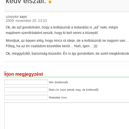
kedv elszáll.
szepyke
says:
2009. november 20. 13:23
Ok, de azt gondolnám, hogy a kolbásznál a ledarálás is „ad” neki, mégis
majdnem szentírásként veszik, hogy ki kell venni a közepét.
Mondjuk, az éppen elég, hogy nincs rá ideje, de a kolbásznál se nagyon van…
Főleg, ha az én családom közelébe kerül… Nah, igen…:)))
Ok, meggyőztél, baromság kiszedni. Én is így gondoltam, de azért megkérdezte
Írjon megjegyzést
Név (kitöltendő)
Mail-cím (nem jelenik meg, de kitöltendő)
Weboldal címe