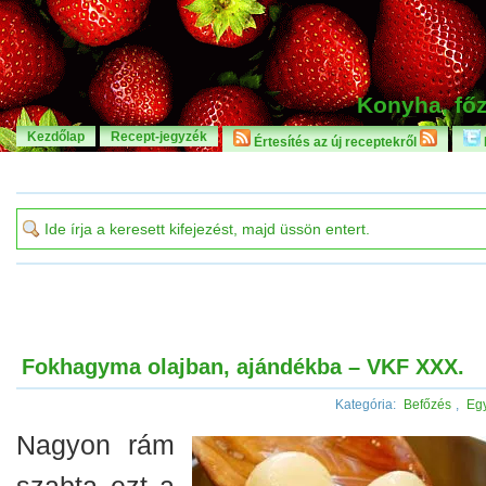
Konyha, főz
Kezdőlap
Recept-jegyzék
Értesítés az új receptekről
Fokhagyma olajban, ajándékba – VKF XXX.
Kategória:
Befőzés
,
Eg
Nagyon rám
szabta ezt a