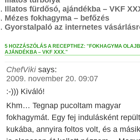
Illatos fürdősó, ajándékba – VKF XX
Mézes fokhagyma – befőzés
Gyorstalpaló az internetes vásárlásr
5 HOZZÁSZÓLÁS A RECEPTHEZ: “FOKHAGYMA OLAJB
AJÁNDÉKBA – VKF XXX.”
ChefViki
says:
2009. november 20. 09:07
:-))) Kiváló!
Khm… Tegnap pucoltam magyar
fokhagymát. Egy fej indulásként repült
kukába, annyira foltos volt, és a mási