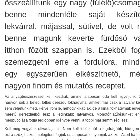
összeállítunk egy nagy (túlélő)csomag
benne mindenféle saját készít
lekvárral, májassal, sütivel, de volt 
benne magunk keverte fürdősó v
itthon főzött szappan is. Ezekből fo
szemezgetni erre a fordulóra, mindj
egy egyszerűen elkészíthető, mé
nagyon finom és mutatós receptet.
Az anyagbeszerzéssel kell kezdjük, aminél alaposan oda kell figyeljünk. 
nagyon sok a beteg, foltos gerezdű fokhagyma, amiket már csak a látvány ke
sem vehetünk meg. Félve írom le, nehogy kikapjak, de a kínai fokhagymák egye
méretű gerezdjeiből lesz a leginkább látványos. Monotóniatűrésünket e
megpucolása fogja legjobban igénybe venni, a többi már semmiség lesz.
Kell még vegyünk olívaolajat is. Nem kell feltétlenül a legdrágább, hidegen 
extra szűz, hiszen melegíteni fogjuk és alaposan elnyomjuk az ízét. Azért ha l