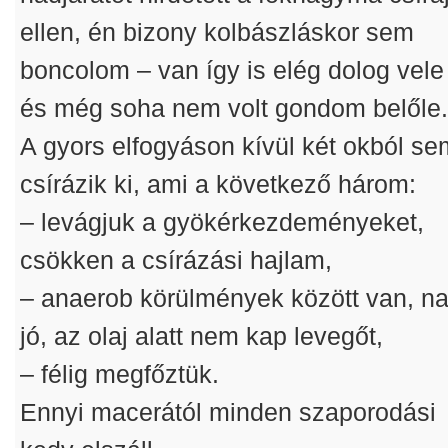
ellen, én bizony kolbászláskor sem
boncolom – van így is elég dolog vele
és még soha nem volt gondom belőle
A gyors elfogyáson kívül két okból se
csírázik ki, ami a következő három:
– levágjuk a gyökérkezdeményeket,
csökken a csírázási hajlam,
– anaerob körülmények között van, n
jó, az olaj alatt nem kap levegőt,
– félig megfőztük.
Ennyi macerától minden szaporodási