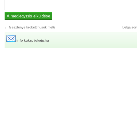
←
Gesztenye krokett húsok mellé
Belga sör
info kukac jokaja.hu