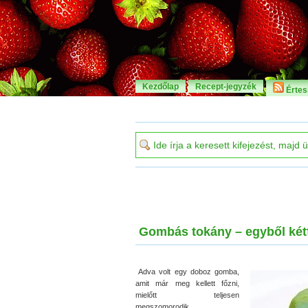
Kezdőlap
Recept-jegyzék
Értesí
Gombás tokány – egyből kétf
Adva volt egy doboz gomba,
amit már meg kellett főzni,
mielőtt teljesen
megszomorodik.