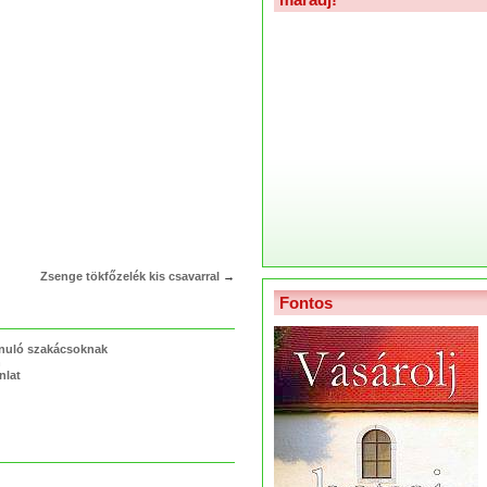
Zsenge tökfőzelék kis csavarral
→
Fontos
anuló szakácsoknak
n
nlat