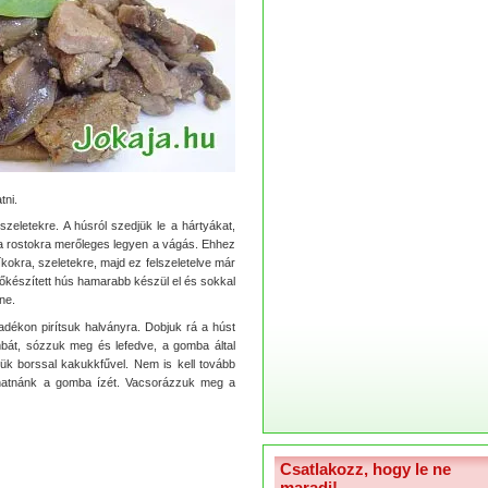
tni.
letekre. A húsról szedjük le a hártyákat,
a rostokra merőleges legyen a vágás. Ehhez
kokra, szeletekre, majd ez felszeletelve már
lőkészített hús hamarabb készül el és sokkal
ne.
adékon pirítsuk halványra. Dobjuk rá a húst
mbát, sózzuk meg és lefedve, a gomba által
zük borssal kakukkfűvel. Nem is kell tovább
hatnánk a gomba ízét. Vacsorázzuk meg a
Csatlakozz, hogy le ne
maradj!