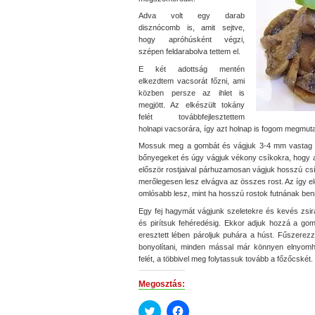
Adva volt egy darab
disznócomb is, amit sejtve,
hogy apróhúsként végzi,
szépen feldarabolva tettem el.
E két adottság mentén
elkezdtem vacsorát főzni, ami
közben persze az ihlet is
megjött. Az elkészült tokány
felét továbbfejlesztettem
holnapi vacsorára, így azt holnap is fogom megmuta
Mossuk meg a gombát és vágjuk 3-4 mm vastag sze
bőnyegeket és úgy vágjuk vékony csíkokra, hogy 
először rostjaival párhuzamosan vágjuk hosszú csí
merőlegesen lesz elvágva az összes rost. Az így e
omlósabb lesz, mint ha hosszú rostok futnának ben
Egy fej hagymát vágjunk szeletekre és kevés zsir
és pirítsuk fehéredésig. Ekkor adjuk hozzá a go
eresztett lében pároljuk puhára a húst. Fűszerez
bonyolítani, minden mással már könnyen elnyom
felét, a többivel meg folytassuk tovább a főzőcskét.
Megosztás:
Click
Click