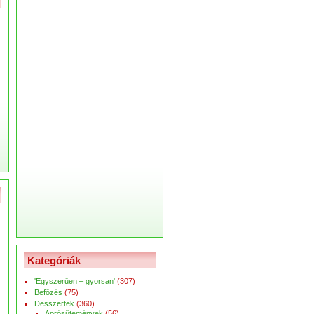
Kategóriák
'Egyszerűen – gyorsan'
(307)
Befőzés
(75)
Desszertek
(360)
Aprósütemények
(56)