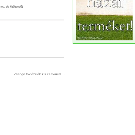
meg, de kitöltendő)
Zsenge tökfőzelék kis csavarral
→