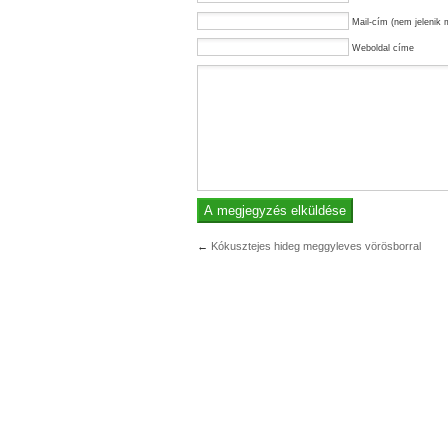
Mail-cím (nem jelenik 
Weboldal címe
←
Kókusztejes hideg meggyleves vörösborral