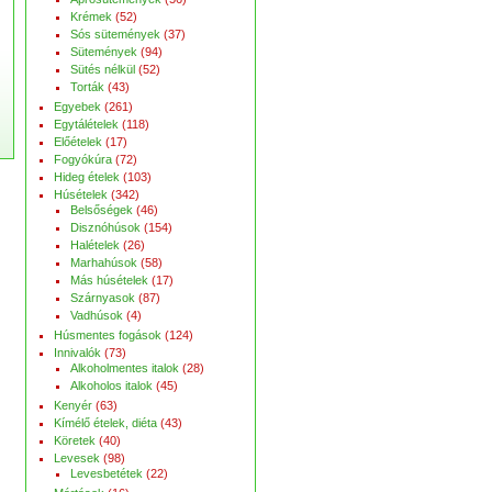
Krémek
(52)
Sós sütemények
(37)
Sütemények
(94)
Sütés nélkül
(52)
Torták
(43)
Egyebek
(261)
Egytálételek
(118)
Előételek
(17)
Fogyókúra
(72)
Hideg ételek
(103)
Húsételek
(342)
Belsőségek
(46)
Disznóhúsok
(154)
Halételek
(26)
Marhahúsok
(58)
Más húsételek
(17)
Szárnyasok
(87)
Vadhúsok
(4)
Húsmentes fogások
(124)
Innivalók
(73)
Alkoholmentes italok
(28)
Alkoholos italok
(45)
Kenyér
(63)
Kímélő ételek, diéta
(43)
Köretek
(40)
Levesek
(98)
Levesbetétek
(22)