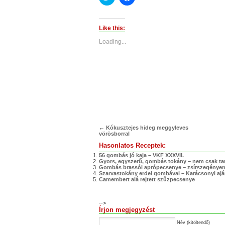
to
to
share
share
on
on
Twitter
Facebook
(Opens
(Opens
Like this:
in
in
new
new
Loading...
window)
window)
←
Kókusztejes hideg meggyleves
vörösborral
Hasonlatos Receptek:
56 gombás jó kaja – VKF XXXVII.
Gyors, egyszerű, gombás tokány – nem csak t
Gombás brassói aprópecsenye – zsírszegénye
Szarvastokány erdei gombával – Karácsonyi ajá
Camembert alá rejtett szűzpecsenye
-->
Írjon megjegyzést
Név (kitöltendő)