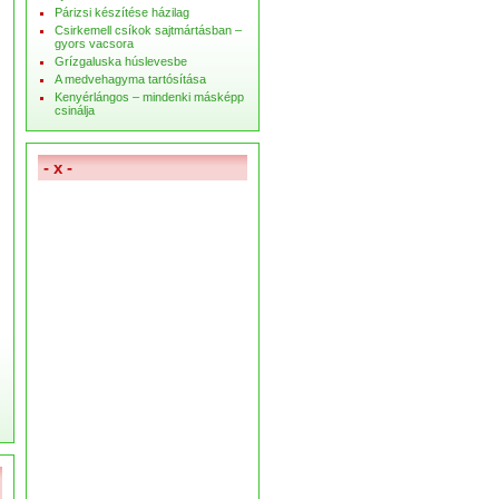
Párizsi készítése házilag
Csirkemell csíkok sajtmártásban –
gyors vacsora
Grízgaluska húslevesbe
A medvehagyma tartósítása
Kenyérlángos – mindenki másképp
csinálja
- x -