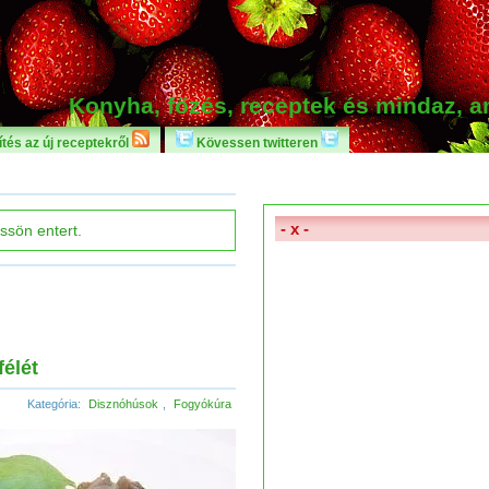
Konyha, főzés, receptek és mindaz, 
tés az új receptekről
Kövessen twitteren
- x -
élét
Kategória:
Disznóhúsok
,
Fogyókúra