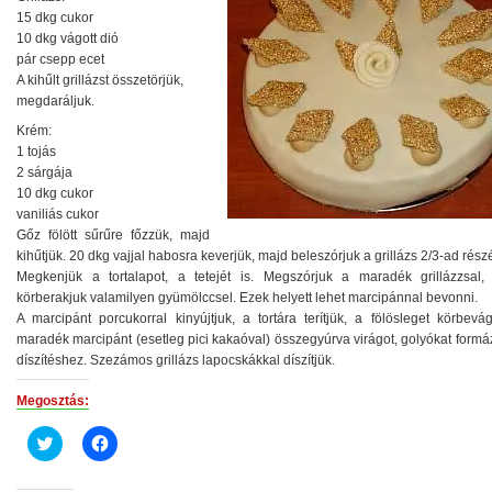
15 dkg cukor
10 dkg vágott dió
pár csepp ecet
A kihűlt grillázst összetörjük,
megdaráljuk.
Krém:
1 tojás
2 sárgája
10 dkg cukor
vaniliás cukor
Gőz fölött sűrűre főzzük, majd
kihűtjük. 20 dkg vajjal habosra keverjük, majd beleszórjuk a grillázs 2/3-ad részé
Megkenjük a tortalapot, a tetejét is. Megszórjuk a maradék grillázzsal, 
körberakjuk valamilyen gyümölccsel. Ezek helyett lehet marcipánnal bevonni.
A marcipánt porcukorral kinyújtjuk, a tortára terítjük, a fölösleget körbevá
maradék marcipánt (esetleg pici kakaóval) összegyúrva virágot, golyókat form
díszítéshez. Szezámos grillázs lapocskákkal díszítjük.
Megosztás:
Click
Click
to
to
share
share
on
on