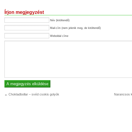
Írjon megjegyzést
Név (kitöltendő)
Mail-cím (nem jelenik meg, de kitöltendő)
Weboldal címe
←
Chokladbollar – svéd csokis golyók
Narancsos k