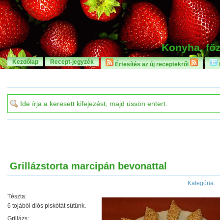
Konyha, főz
Kezdőlap
Recept-jegyzék
Értesítés az új receptekről
Grillázstorta marcipán bevonattal
Kategória:
Tészta:
6 tojából diós piskótát sütünk.
Grillázs: