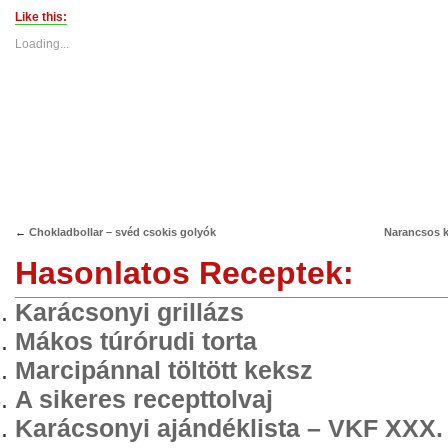
Twitter
Facebook
(Opens
(Opens
Like this:
in
in
new
new
Loading...
window)
window)
←
Chokladbollar – svéd csokis golyók
Narancsos k
Hasonlatos Receptek:
Karácsonyi grillázs
Mákos túrórudi torta
Marcipánnal töltött keksz
A sikeres recepttolvaj
Karácsonyi ajándéklista – VKF XXX.