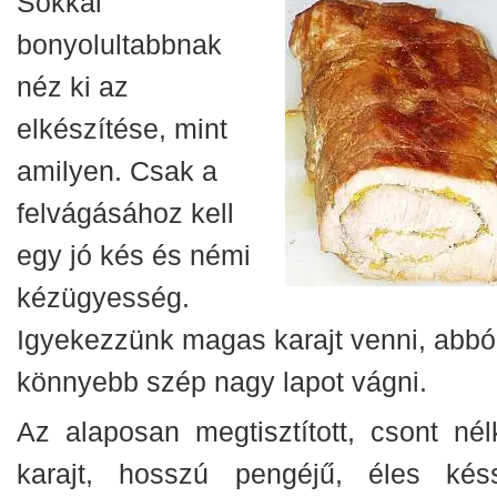
Sokkal
bonyolultabbnak
néz ki az
elkészítése, mint
amilyen. Csak a
felvágásához kell
egy jó kés és némi
kézügyesség.
Igyekezzünk magas karajt venni, abbó
könnyebb szép nagy lapot vágni.
Az alaposan megtisztított, csont nélk
karajt, hosszú pengéjű, éles késs