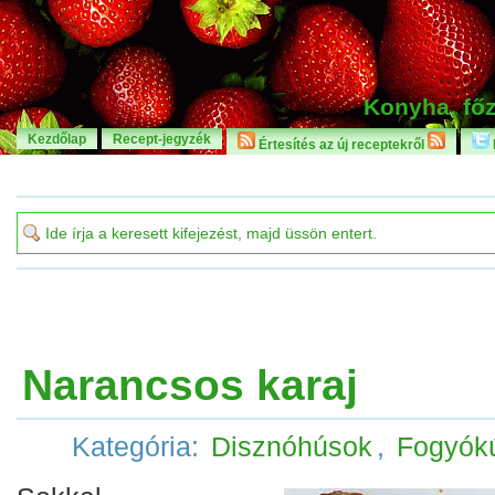
Konyha, főz
Kezdőlap
Recept-jegyzék
Értesítés az új receptekről
Narancsos karaj
Kategória:
Disznóhúsok
,
Fogyók