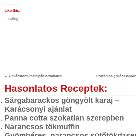
on
on
Twitter
Facebook
(Opens
(Opens
Like this:
in
in
new
new
Loading...
window)
window)
←
Grillázstorta marcipán bevonattal
Szezámos grillázs lapoc
Hasonlatos Receptek:
Sárgabarackos göngyölt karaj –
Karácsonyi ajánlat
Panna cotta szokatlan szerepben
Narancsos tökmuffin
Gyömbéres, narancsos sütőtökdzs