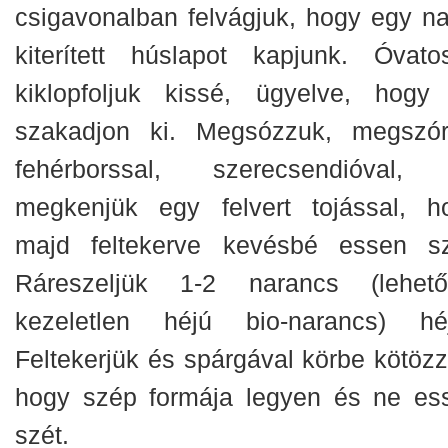
csigavonalban felvágjuk, hogy egy na
kiterített húslapot kapjunk. Óvato
kiklopfoljuk kissé, ügyelve, hogy
szakadjon ki. Megsózzuk, megszór
fehérborssal, szerecsendióval,
megkenjük egy felvert tojással, h
majd feltekerve kevésbé essen sz
Ráreszeljük 1-2 narancs (lehető
kezeletlen héjú bio-narancs) héj
Feltekerjük és spárgával körbe kötözz
hogy szép formája legyen és ne es
szét.