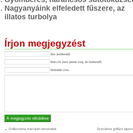
Nagyanyáink elfeledett fűszere, az
illatos turbolya
Írjon megjegyzést
Név (kitöltendő)
Mail-cím (nem jelenik meg, de kitöltendő)
Weboldal címe
←
Grillázstorta marcipán bevonattal
Szezámos grillázs lapoc