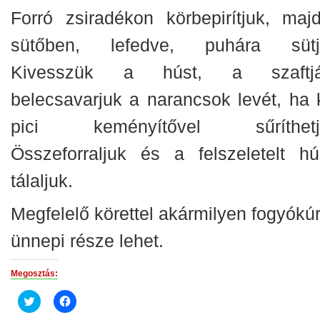
Forró zsiradékon körbepirítjuk, maj
sütőben, lefedve, puhára sütj
Kivesszük a húst, a szaftj
belecsavarjuk a narancsok levét, ha k
pici keményítővel sűríthetj
Összeforraljuk és a felszeletelt hú
tálaljuk.
Megfelelő körettel akármilyen fogyókú
ünnepi része lehet.
Megosztás:
Click
Click
to
to
share
share