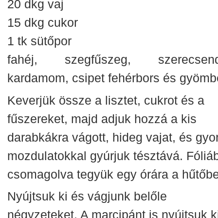
20 dkg vaj
15 dkg cukor
1 tk sütőpor
fahéj, szegfűszeg, szerecsend
kardamom, csipet fehérbors és gyömb
Keverjük össze a lisztet, cukrot és a
fűszereket, majd adjuk hozzá a kis
darabkákra vágott, hideg vajat, és gyo
mozdulatokkal gyúrjuk tésztává. Fóliá
csomagolva tegyük egy órára a hűtőbe
Nyújtsuk ki és vágjunk belőle
négyzeteket. A marcipánt is nyújtsuk ki