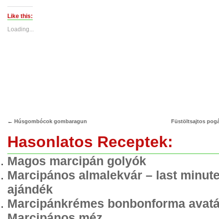
on
on
Twitter
Facebook
(Opens
(Opens
Like this:
in
in
new
new
Loading...
window)
window)
←
Húsgombócok gombaragun
Füstöltsajtos pog
Hasonlatos Receptek:
Magos marcipán golyók
Marcipános almalekvár – last minut
ajándék
Marcipánkrémes bonbonforma avat
Marcipános méz