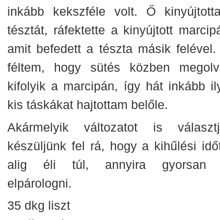
inkább kekszféle volt. Ő kinyújtott
tésztát, ráfektette a kinyújtott marcip
amit befedett a tészta másik felével.
féltem, hogy sütés közben megolv
kifolyik a marcipán, így hát inkább il
kis táskákat hajtottam belőle.
Akármelyik változatot is választj
készüljünk fel rá, hogy a kihűlési idő
alig éli túl, annyira gyorsan 
elpárologni.
35 dkg liszt