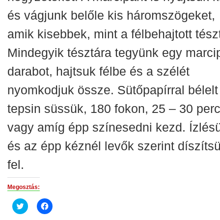
és vágjunk belőle kis háromszögeket,
amik kisebbek, mint a félbehajtott tész
Mindegyik tésztára tegyünk egy marci
darabot, hajtsuk félbe és a szélét
nyomkodjuk össze. Sütőpapírral bélelt
tepsin süssük, 180 fokon, 25 – 30 perc
vagy amíg épp színesedni kezd. Ízlés
és az épp kéznél levők szerint díszíts
fel.
Megosztás:
Click
Click
to
to
share
share