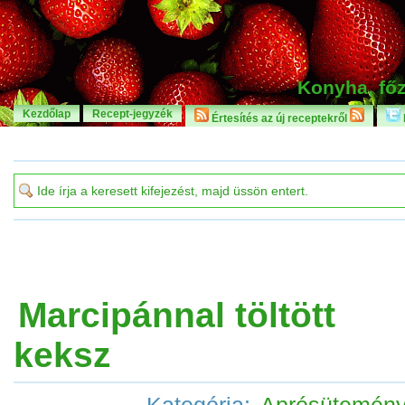
Konyha, főz
Kezdőlap
Recept-jegyzék
Értesítés az új receptekről
Marcipánnal töltött
keksz