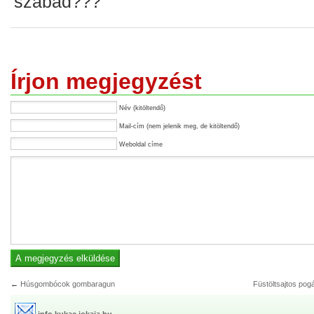
szabad???
Írjon megjegyzést
Név (kitöltendő)
Mail-cím (nem jelenik meg, de kitöltendő)
Weboldal címe
←
Húsgombócok gombaragun
Füstöltsajtos pog
info kukac jokaja.hu