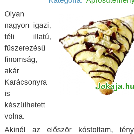
Kategória:
Aprósütemén
Olyan
nagyon igazi,
téli illatú,
fűszerezésű
finomság,
akár
Karácsonyra
is
készülhetett
volna.
Akinél az először kóstoltam, tény