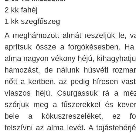
2 kk fahéj
1 kk szegfűszeg
A meghámozott almát reszeljük le, v
aprítsuk össze a forgókésesben. Ha
alma nagyon vékony héjú, kihagyhatju
hámozást, de nálunk húsvéti rozmar
nőtt a kertben, az pedig híresen vast
viaszos héjú. Csurgassuk rá a méz
szórjuk meg a fűszerekkel és kever
bele a kókuszreszeléket, ez fo
felszívni az alma levét. A tojásfehérj