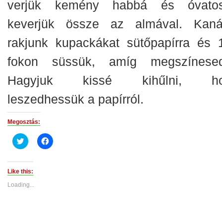
verjük kemény habbá és óvato
keverjük össze az almával. Kanál
rakjunk kupackákat sütőpapírra és 
fokon süssük, amíg megszínesed
Hagyjuk kissé kihűlni, ho
leszedhessük a papírról.
Megosztás:
Click
Click
to
to
share
share
on
on
Twitter
Facebook
(Opens
(Opens
Like this:
in
in
new
new
Loading...
window)
window)