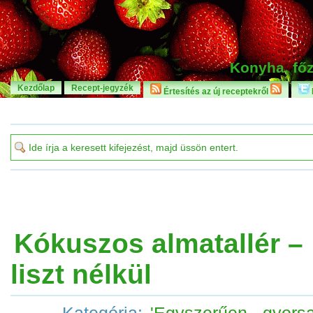
Konyha, főz
Kezdőlap
Recept-jegyzék
Értesítés az új receptekről
Kókuszos almatallér –
liszt nélkül