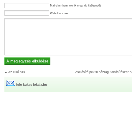
Mail-cím (nem jelenik meg, de kitöltendő)
Weboldal címe
←
Az első birs
Zselésítő pektin házilag, tartósítószer n
info kukac jokaja.hu