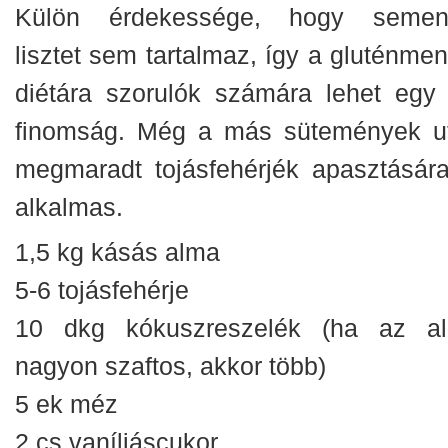
Külön érdekessége, hogy semen
lisztet sem tartalmaz, így a gluténmen
diétára szorulók számára lehet egy 
finomság. Még a más sütemények u
megmaradt tojásfehérjék apasztására
alkalmas.
1,5 kg kásás alma
5-6 tojásfehérje
10 dkg kókuszreszelék (ha az a
nagyon szaftos, akkor több)
5 ek méz
2 cs vaníliáscukor