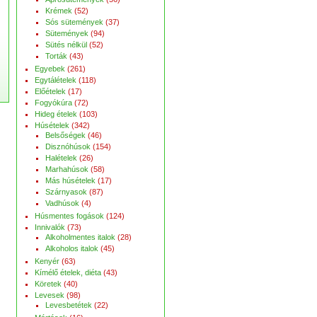
Krémek
(52)
Sós sütemények
(37)
Sütemények
(94)
Sütés nélkül
(52)
Torták
(43)
Egyebek
(261)
Egytálételek
(118)
Előételek
(17)
Fogyókúra
(72)
Hideg ételek
(103)
Húsételek
(342)
Belsőségek
(46)
Disznóhúsok
(154)
Halételek
(26)
Marhahúsok
(58)
Más húsételek
(17)
Szárnyasok
(87)
Vadhúsok
(4)
Húsmentes fogások
(124)
Innivalók
(73)
Alkoholmentes italok
(28)
Alkoholos italok
(45)
Kenyér
(63)
Kímélő ételek, diéta
(43)
Köretek
(40)
Levesek
(98)
Levesbetétek
(22)