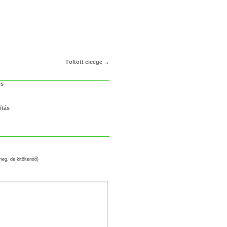
Töltött cicege
→
is
ítás
meg, de kitöltendő)