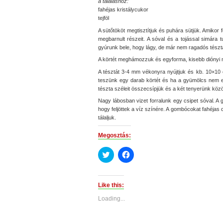
a tálaláshoz:
fahéjas kristálycukor
tejföl
A sütőtököt megtisztítjuk és puhára sütjük. Amikor f
megbarnult részeit. A sóval és a tojással simára tu
gyúrunk bele, hogy lágy, de már nem ragadós tészt
A körtét meghámozzuk és egyforma, kisebb diónyi 
A tésztát 3-4 mm vékonyra nyújtjuk és kb. 10×10
teszünk egy darab körtét és ha a gyümölcs nem e
tészta széleit összecsípjük és a két tenyerünk köz
Nagy lábosban vizet forralunk egy csipet sóval. A
hogy feljöttek a víz színére. A gombócokat fahéjas 
tálaljuk.
Megosztás:
Click
Click
to
to
share
share
on
on
Twitter
Facebook
(Opens
(Opens
Like this:
in
in
new
new
Loading...
window)
window)