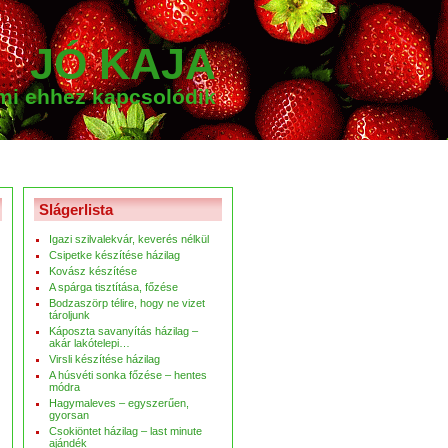
JÓ KAJA
ami ehhez kapcsolódik
Slágerlista
Igazi szilvalekvár, keverés nélkül
Csipetke készítése házilag
Kovász készítése
A spárga tisztítása, főzése
Bodzaszörp télire, hogy ne vizet
tároljunk
Káposzta savanyítás házilag –
akár lakótelepi…
Virsli készítése házilag
A húsvéti sonka főzése – hentes
módra
Hagymaleves – egyszerűen,
gyorsan
Csokiöntet házilag – last minute
ajándék