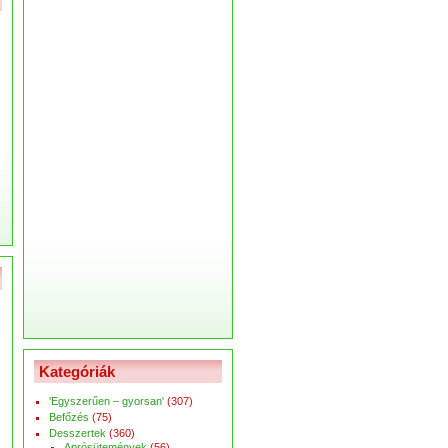
Kategóriák
'Egyszerűen – gyorsan'
(307)
Befőzés
(75)
Desszertek
(360)
Aprósütemények
(56)