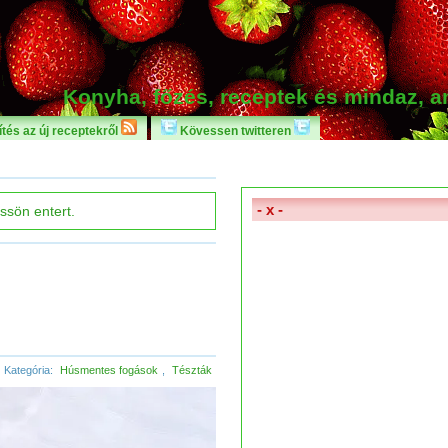
Konyha, főzés, receptek és mindaz, 
tés az új receptekről
Kövessen twitteren
- x -
Kategória:
Húsmentes fogások
,
Tészták