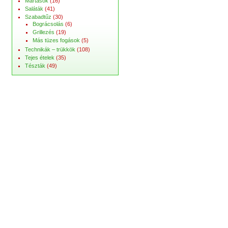
Mártások
(16)
Saláták
(41)
Szabadtűz
(30)
Bográcsolás
(6)
Grillezés
(19)
Más tüzes fogások
(5)
Technikák – trükkök
(108)
Tejes ételek
(35)
Tészták
(49)