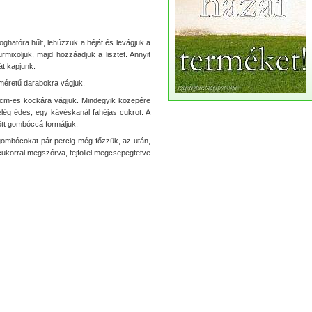
oghatóra hűlt, lehúzzuk a héját és levágjuk a
rmixoljuk, majd hozzáadjuk a lisztet. Annyit
át kapjunk.
méretű darabokra vágjuk.
 cm-es kockára vágjuk. Mindegyik közepére
lég édes, egy kávéskanál fahéjas cukrot. A
ött gombóccá formáljuk.
 gombócokat pár percig még főzzük, az után,
cukorral megszórva, tejföllel megcsepegtetve