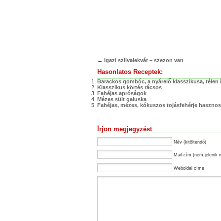
←
Igazi szilvalekvár – szezon van
Hasonlatos Receptek:
Barackos gombóc, a nyárelő klasszikusa, télen 
Klasszikus körtés rácsos
Fahéjas apróságok
Mézes sült galuska
Fahéjas, mézes, kókuszos tojásfehérje hasznos
Írjon megjegyzést
Név (kitöltendő)
Mail-cím (nem jelenik 
Weboldal címe