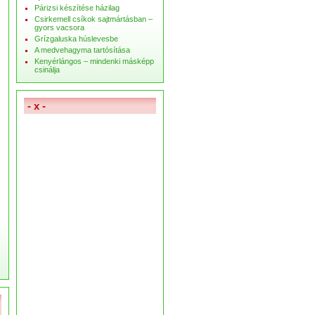
Párizsi készítése házilag
Csirkemell csíkok sajtmártásban –
gyors vacsora
Grízgaluska húslevesbe
A medvehagyma tartósítása
Kenyérlángos – mindenki másképp
csinálja
- x -