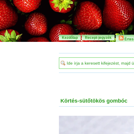
Kezdőlap
Recept-jegyzék
Értesí
Körtés-sütőtökös gombóc