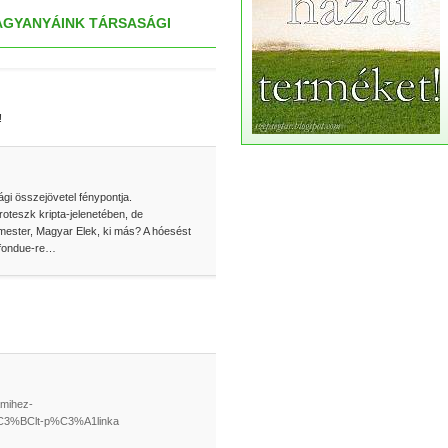
AGYANYÁINK TÁRSASÁGI
!
gi összejövetel fénypontja.
roteszk kripta-jelenetében, de
smester, Magyar Elek, ki más? A hóesést
a fondue-re…
amihez-
3%BClt-p%C3%A1linka