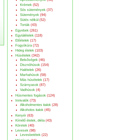
Krémek
(52)
Sós sütemények
(37)
Sütemények
(94)
Sütés nélkül
(52)
Torták
(43)
Egyebek
(261)
Egytálételek
(118)
Előételek
(17)
Fogyókúra
(72)
Hideg ételek
(103)
Húsételek
(342)
Belsőségek
(46)
Disznóhúsok
(154)
Halételek
(26)
Marhahúsok
(58)
Más húsételek
(17)
Szárnyasok
(87)
Vadhúsok
(4)
Húsmentes fogások
(124)
Innivalók
(73)
Alkoholmentes italok
(28)
Alkoholos italok
(45)
Kenyér
(63)
Kímélő ételek, diéta
(43)
Köretek
(40)
Levesek
(98)
Levesbetétek
(22)