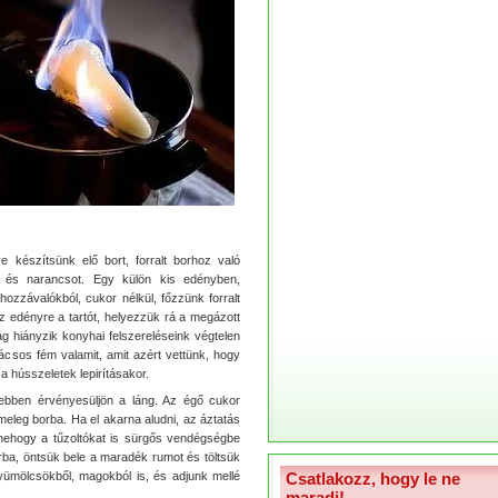
készítsünk elő bort, forralt borhoz való
át és narancsot. Egy külön kis edényben,
ozzávalókból, cukor nélkül, főzzünk forralt
az edényre a tartót, helyezzük rá a megázott
g hiányzik konyhai felszereléseink végtelen
ácsos fém valamit, amit azért vettünk, hogy
 a hússzeletek lepirításakor.
zebben érvényesüljön a láng. Az égő cukor
meleg borba. Ha el akarna aludni, az áztatás
nehogy a tűzoltókat is sürgős vendégségbe
borba, öntsük bele a maradék rumot és töltsük
Csatlakozz, hogy le ne
ümölcsökből, magokból is, és adjunk mellé
maradj!