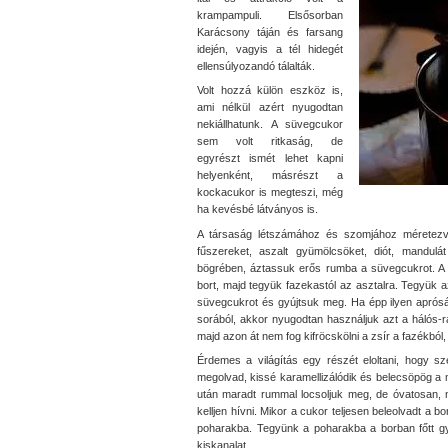
krampampuli. Elsősorban
Karácsony táján és farsang
idején, vagyis a tél hidegét
ellensúlyozandó tálalták.
Volt hozzá külön eszköz is,
ami nélkül azért nyugodtan
nekiállhatunk. A süvegcukor
sem volt ritkaság, de
egyrészt ismét lehet kapni
helyenként, másrészt a
kockacukor is megteszi, még
ha kevésbé látványos is.
A társaság létszámához és szomjához méretezve 
fűszereket, aszalt gyümölcsöket, diót, mandul
bögrében, áztassuk erős rumba a süvegcukrot. A h
bort, majd tegyük fazekastól az asztalra. Tegyük 
süvegcukrot és gyújtsuk meg. Ha épp ilyen aprósá
sorából, akkor nyugodtan használjuk azt a hálós-r
majd azon át nem fog kifröcskölni a zsír a fazékból,
Érdemes a világítás egy részét eloltani, hogy s
megolvad, kissé karamellizálódik és belecsöpög a 
után maradt rummal locsoljuk meg, de óvatosan, 
kelljen hívni. Mikor a cukor teljesen beleolvadt a 
poharakba. Tegyünk a poharakba a borban főtt gy
kiskanalat.