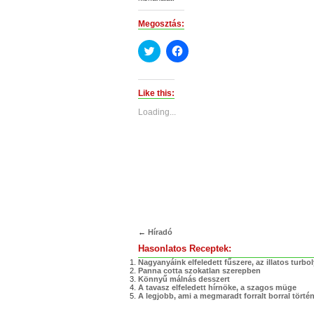
Megosztás:
Click
Click
to
to
share
share
on
on
Twitter
Facebook
(Opens
(Opens
Like this:
in
in
new
new
Loading...
window)
window)
←
Híradó
Hasonlatos Receptek:
Nagyanyáink elfeledett fűszere, az illatos turbo
Panna cotta szokatlan szerepben
Könnyű málnás desszert
A tavasz elfeledett hírnöke, a szagos müge
A legjobb, ami a megmaradt forralt borral törté