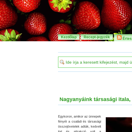
Kezdőlap
Recept-jegyzék
Értesí
Nagyanyáink társasági itala
Egykoron, amikor az ünnepek
fényét a családi és társasági
összejövetelek adták, kedvelt
ital és attrakció volt a