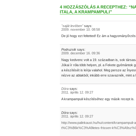
4 HOZZÁSZÓLÁS A RECEPTHEZ: “N
ITALA, A KRAMPAMPULI”
"saját levében"
says:
2009. november 10. 08:58
De jó hogy ezt feltetted! Ez ám a hagyományőrzés
Podruzsik
says:
2009. december 16. 09:36
Nagy kedvenc volt a 19. században is, sok társasá
Jókai ír róla több helyen, pl. a Fekete gyémántok g
a készítését is leírja valahol. Meg persze az Ínye
nézve az ablakból, inkább erre szavaznék, mint 
Dóra
says:
2011. április 12. 09:27
A krampampuli készítéséhez egy másik recept is.
Dóra
says:
2011. április 12. 09:27
http://www.palinkaust.hu/hu/content/krampampuli-
t%C3%B6k%C3%A9letes-frissen-k%C3%A9sz%C