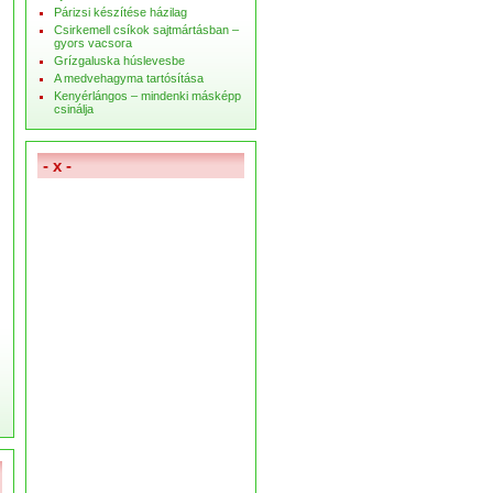
Párizsi készítése házilag
Csirkemell csíkok sajtmártásban –
gyors vacsora
Grízgaluska húslevesbe
A medvehagyma tartósítása
Kenyérlángos – mindenki másképp
csinálja
- x -