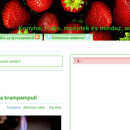
Konyha, főzés, receptek és mindaz, 
tés az új receptekről
Kövessen twitteren
- x -
, a krampampuli
Kategória:
Alkoholos italok
,
Egyebek