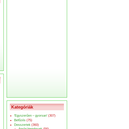
Kategóriák
'Egyszerűen – gyorsan'
(307)
Befőzés
(75)
Desszertek
(360)
Aprósütemények
(56)