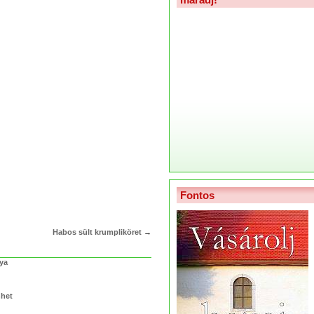
Fontos
Habos sült krumpliköret
→
lya
nhet