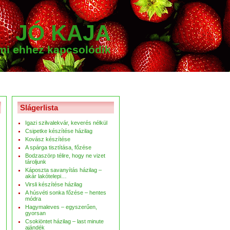
JÓ KAJA
ami ehhez kapcsolódik
Slágerlista
Igazi szilvalekvár, keverés nélkül
Csipetke készítése házilag
Kovász készítése
A spárga tisztítása, főzése
Bodzaszörp télire, hogy ne vizet
tároljunk
Káposzta savanyítás házilag –
akár lakótelepi…
Virsli készítése házilag
A húsvéti sonka főzése – hentes
módra
Hagymaleves – egyszerűen,
gyorsan
Csokiöntet házilag – last minute
ajándék