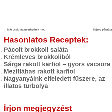
←
Már csak ma nyerhetitek meg!
Sajtos párnác
Hasonlatos Receptek:
Pácolt brokkoli saláta
Krémleves brokkoliból
Sárga rakott karfiol – gyors vacsora
Mezítlábas rakott karfiol
Nagyanyáink elfeledett fűszere, az
illatos turbolya
Írjon megjegyzést