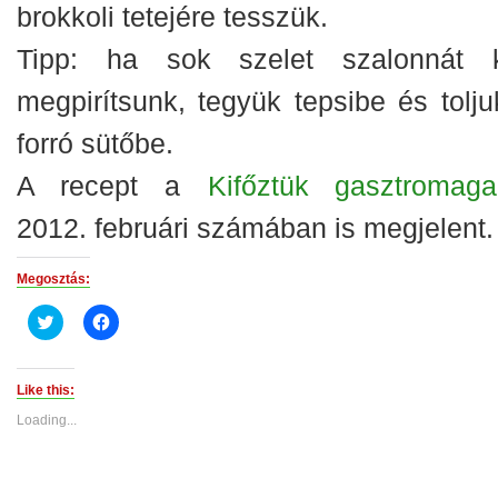
brokkoli tetejére tesszük.
Tipp: ha sok szelet szalonnát k
megpirítsunk, tegyük tepsibe és tolju
forró sütőbe.
A recept a
Kifőztük gasztromaga
2012. februári számában is megjelent.
Megosztás:
Click
Click
to
to
share
share
on
on
Twitter
Facebook
(Opens
(Opens
Like this:
in
in
new
new
Loading...
window)
window)