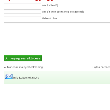
Név (kitöltendő)
Mail-cím (nem jelenik meg, de kitöltendő)
Weboldal címe
←
Már csak ma nyerhetitek meg!
Sajtos párnác
info kukac jokaja.hu