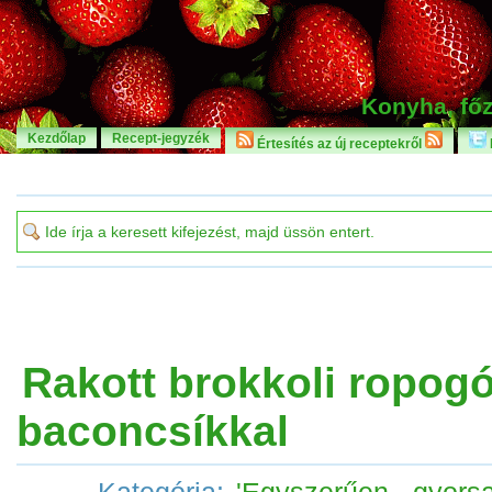
Konyha, főz
Kezdőlap
Recept-jegyzék
Értesítés az új receptekről
Rakott brokkoli ropog
baconcsíkkal