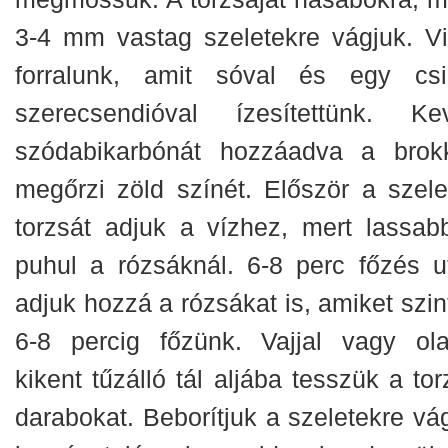
3-4 mm vastag szeletekre vágjuk.
Vi
forralunk, amit sóval és egy csi
szerecsendióval ízesítettünk. Ke
szódabikarbónát hozzáadva a brokk
megőrzi zöld színét. Először a szelet
torzsát adjuk a vízhez, mert lassab
puhul a rózsáknál. 6-8 perc főzés u
adjuk hozzá a rózsákat is, amiket szin
6-8 percig főzünk. Vajjal vagy olaj
kikent tűzálló tál aljába tesszük a to
darabokat. Beborítjuk a szeletekre vág