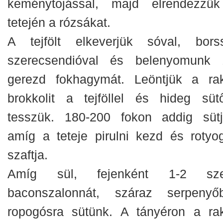
keménytojással, majd elrendezzü
tetején a rózsákat.
A tejfölt elkeverjük sóval, borss
szerecsendióval és belenyomunk 
gerezd fokhagymát. Leöntjük a rak
brokkolit a tejföllel és hideg süt
tesszük. 180-200 fokon addig sütj
amíg a teteje pirulni kezd és rotyo
szaftja.
Amíg sül, fejenként 1-2 sze
baconszalonnát, száraz serpenyő
ropogósra sütünk. A tányéron a rak