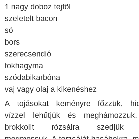
1 nagy doboz tejföl
szeletelt bacon
só
bors
szerecsendió
fokhagyma
szódabikarbóna
vaj vagy olaj a kikenéshez
A tojásokat keményre főzzük, hi
vízzel lehűtjük és meghámozzuk
brokkolit rózsáira szedjük
megmossuk. A torzsáját hasábokra, m