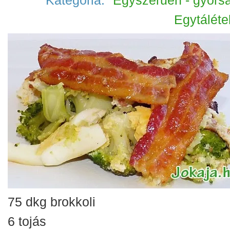
Kategória:
'Egyszerűen - gyorsa
Egytáléte
75 dkg brokkoli
6 tojás