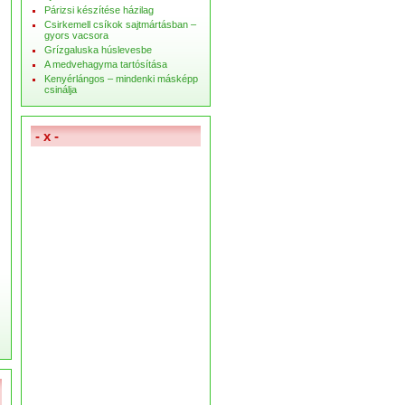
Párizsi készítése házilag
Csirkemell csíkok sajtmártásban –
gyors vacsora
Grízgaluska húslevesbe
A medvehagyma tartósítása
Kenyérlángos – mindenki másképp
csinálja
- x -