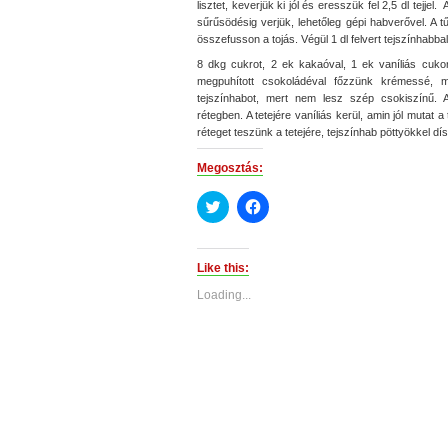
lisztet, keverjük ki jól és eresszük fel 2,5 dl tejjel
sűrűsödésig verjük, lehetőleg gépi habverővel. A t
összefusson a tojás. Végül 1 dl felvert tejszínhabbal
8 dkg cukrot, 2 ek kakaóval, 1 ek vaníliás cukorr
megpuhított csokoládéval főzzünk krémessé, 
tejszínhabot, mert nem lesz szép csokiszínű. 
rétegben. A tetejére vaníliás kerül, amin jól mutat a
réteget teszünk a tetejére, tejszínhab pöttyökkel dí
Megosztás:
Click
Click
to
to
share
share
on
on
Twitter
Facebook
(Opens
(Opens
Like this:
in
in
new
new
Loading...
window)
window)