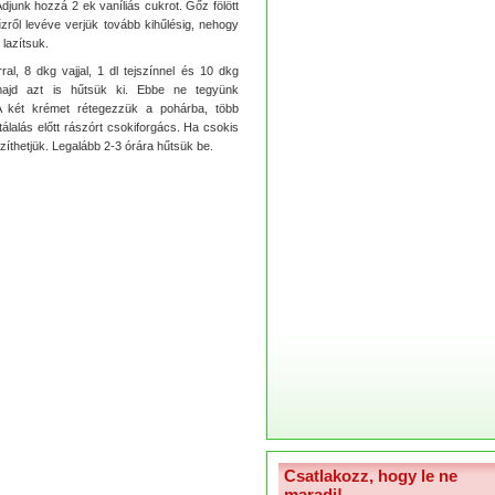
. Adjunk hozzá 2 ek vaníliás cukrot. Gőz fölött
űzről levéve verjük tovább kihűlésig, nehogy
 lazítsuk.
al, 8 dkg vajjal, 1 dl tejszínnel és 10 dkg
majd azt is hűtsük ki. Ebbe ne tegyünk
A két krémet rétegezzük a pohárba, több
 tálalás előtt rászórt csokiforgács. Ha csokis
szíthetjük. Legalább 2-3 órára hűtsük be.
Csatlakozz, hogy le ne
maradj!