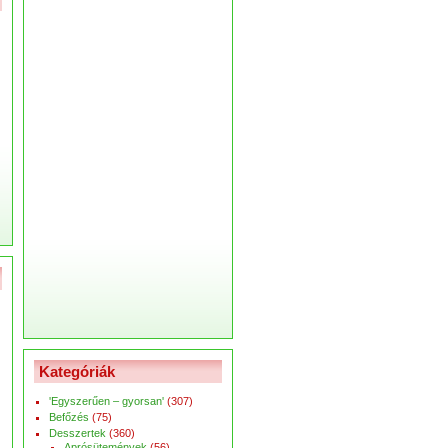
Kategóriák
'Egyszerűen – gyorsan'
(307)
Befőzés
(75)
Desszertek
(360)
Aprósütemények
(56)