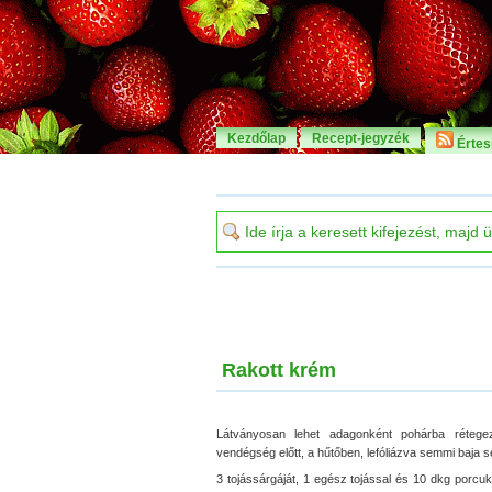
Kezdőlap
Recept-jegyzék
Értesí
Rakott krém
Látványosan lehet adagonként pohárba rétegezn
vendégség előtt, a hűtőben, lefóliázva semmi baja s
3 tojássárgáját, 1 egész tojással és 10 dkg porcu