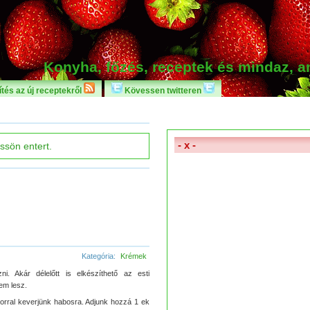
Konyha, főzés, receptek és mindaz, 
tés az új receptekről
Kövessen twitteren
- x -
Kategória:
Krémek
i. Akár délelőtt is elkészíthető az esti
em lesz.
korral keverjünk habosra. Adjunk hozzá 1 ek