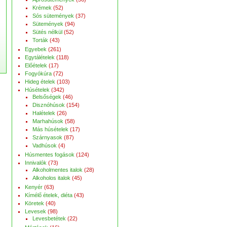
Krémek
(52)
Sós sütemények
(37)
Sütemények
(94)
Sütés nélkül
(52)
Torták
(43)
Egyebek
(261)
Egytálételek
(118)
Előételek
(17)
Fogyókúra
(72)
Hideg ételek
(103)
Húsételek
(342)
Belsőségek
(46)
Disznóhúsok
(154)
Halételek
(26)
Marhahúsok
(58)
Más húsételek
(17)
Szárnyasok
(87)
Vadhúsok
(4)
Húsmentes fogások
(124)
Innivalók
(73)
Alkoholmentes italok
(28)
Alkoholos italok
(45)
Kenyér
(63)
Kímélő ételek, diéta
(43)
Köretek
(40)
Levesek
(98)
Levesbetétek
(22)