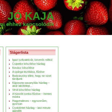
JÓ KAJA
ami ehhez kapcsolódik
Slágerlista
Igazi szilvalekvár, keverés nélkül
Csipetke készítése házilag
Kovász készítése
A spárga tisztítása, főzése
Bodzaszörp télire, hogy ne vizet
tároljunk
Káposzta savanyítás házilag –
akár lakótelepi…
Virsli készítése házilag
A húsvéti sonka főzése – hentes
módra
Hagymaleves – egyszerűen,
gyorsan
Csokiöntet házilag – last minute
ajándék