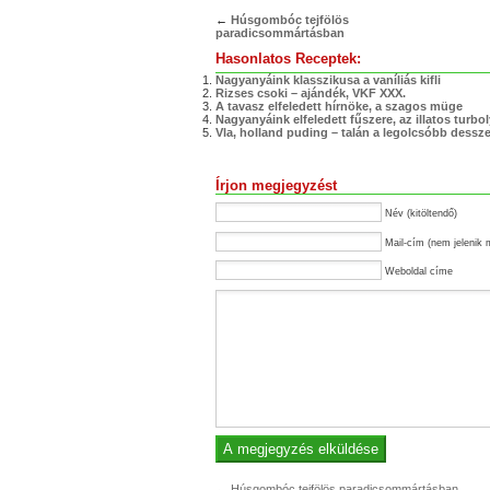
←
Húsgombóc tejfölös
paradicsommártásban
Hasonlatos Receptek:
Nagyanyáink klasszikusa a vaníliás kifli
Rizses csoki – ajándék, VKF XXX.
A tavasz elfeledett hírnöke, a szagos müge
Nagyanyáink elfeledett fűszere, az illatos turbo
Vla, holland puding – talán a legolcsóbb dessze
Írjon megjegyzést
Név (kitöltendő)
Mail-cím (nem jelenik 
Weboldal címe
←
Húsgombóc tejfölös paradicsommártásban