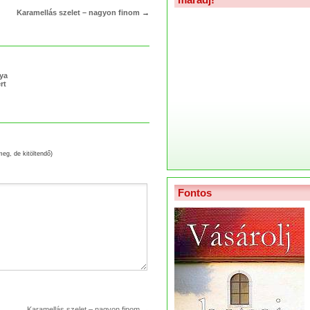
Karamellás szelet – nagyon finom
→
lya
rt
meg, de kitöltendő)
Fontos
Karamellás szelet – nagyon finom
→