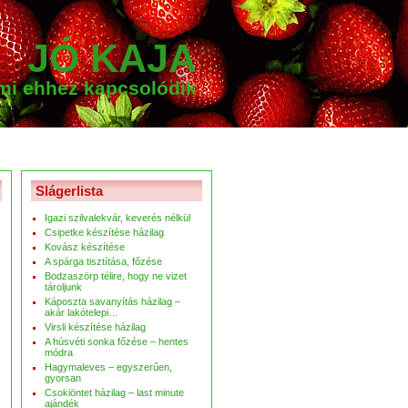
JÓ KAJA
ami ehhez kapcsolódik
Slágerlista
Igazi szilvalekvár, keverés nélkül
Csipetke készítése házilag
Kovász készítése
A spárga tisztítása, főzése
Bodzaszörp télire, hogy ne vizet
tároljunk
Káposzta savanyítás házilag –
akár lakótelepi…
Virsli készítése házilag
A húsvéti sonka főzése – hentes
módra
Hagymaleves – egyszerűen,
gyorsan
Csokiöntet házilag – last minute
ajándék