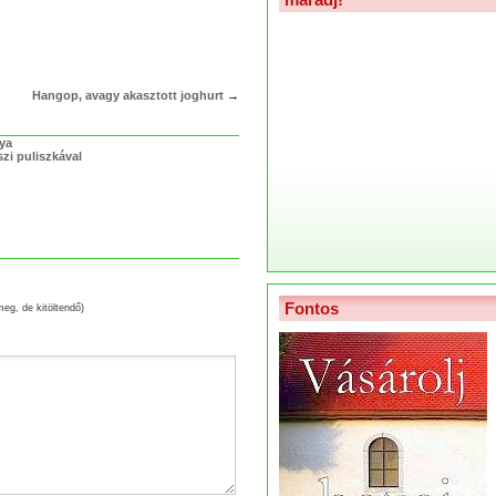
Hangop, avagy akasztott joghurt
→
lya
zi puliszkával
Fontos
meg, de kitöltendő)