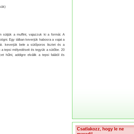
sük)
sütjük a muffint, vajazzuk ki a formát. A
ögni. Egy tálban keverjük habosra a vajat a
át. keverjük bele a sütőporos lisztet és a
g a tepsi mélyedéseit és tegyük a sütőbe. 20
t hűlni, addigre elválik a tepsi falától és
Csatlakozz, hogy le ne
maradj!