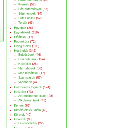
Krémek
(52)
Sós sütemények
(37)
Sütemények
(94)
Sütés nélkül
(52)
Torták
(43)
Egyebek
(261)
Egytálételek
(118)
Előételek
(17)
Fogyókúra
(72)
Hideg ételek
(103)
Húsételek
(342)
Belsőségek
(46)
Disznóhúsok
(154)
Halételek
(26)
Marhahúsok
(58)
Más húsételek
(17)
Szárnyasok
(87)
Vadhúsok
(4)
Húsmentes fogások
(124)
Innivalók
(73)
Alkoholmentes italok
(28)
Alkoholos italok
(45)
Kenyér
(63)
Kímélő ételek, diéta
(43)
Köretek
(40)
Levesek
(98)
Levesbetétek
(22)