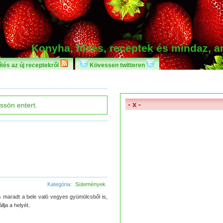
Konyha, főzés, receptek és mindaz, 
tés az új receptekről
Kövessen twitteren
- x -
Kategória:
Sütemények
s maradt a bele való vegyes gyümölcsből is,
llja a helyét.