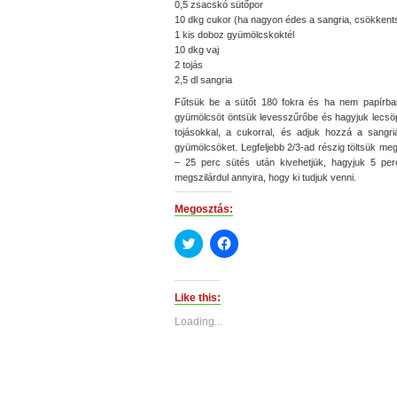
0,5 zsacskó sütőpor
10 dkg cukor (ha nagyon édes a sangria, csökkent
1 kis doboz gyümölcskoktél
10 dkg vaj
2 tojás
2,5 dl sangria
Fűtsük be a sütőt 180 fokra és ha nem papírban 
gyümölcsöt öntsük levesszűrőbe és hagyjuk lecsöp
tojásokkal, a cukorral, és adjuk hozzá a sangri
gyümölcsöket. Legfeljebb 2/3-ad részig töltsük me
– 25 perc sütés után kivehetjük, hagyjuk 5 perce
megszilárdul annyira, hogy ki tudjuk venni.
Megosztás:
Click
Click
to
to
share
share
on
on
Twitter
Facebook
(Opens
(Opens
Like this:
in
in
new
new
Loading...
window)
window)