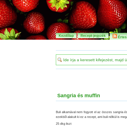
Kezdőlap
Recept-jegyzék
Értesí
Sangria és muffin
Buli alkamával nem fogyott el az összes sangria é
ezekből alakult ki ez a recept, ami buli nélkül is megá
25 dkg liszt