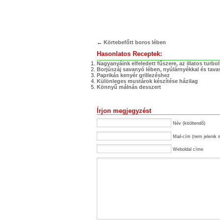
←
Körtebefőtt boros lében
Hasonlatos Receptek:
Nagyanyáink elfeledett fűszere, az illatos turbo
Borjúszáj savanyó lében, nyúlárnyékkal és tavas
Paprikás kenyér grillezéshez
Különleges mustárok készítése házilag
Könnyű málnás desszert
Írjon megjegyzést
Név (kitöltendő)
Mail-cím (nem jelenik 
Weboldal címe