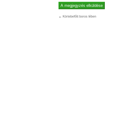
←
Körtebefőtt boros lében