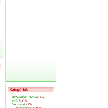
Kategóriák
'Egyszerűen – gyorsan'
(307)
Befőzés
(75)
Desszertek
(360)
Aprósütemények
(56)