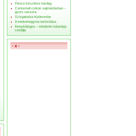
Párizsi készítése házilag
Csirkemell csíkok sajtmártásban –
gyors vacsora
Grízgaluska húslevesbe
A medvehagyma tartósítása
Kenyérlángos – mindenki másképp
csinálja
- x -