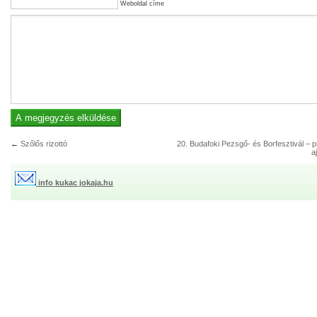
Weboldal címe
←
Szőlős rizottó
20. Budafoki Pezsgő- és Borfesztivál – 
a
info kukac jokaja.hu