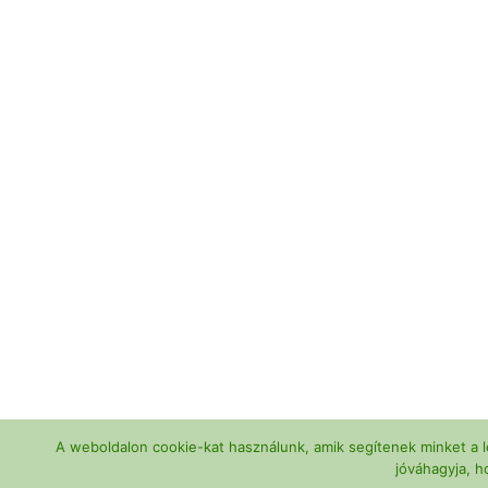
A weboldalon cookie-kat használunk, amik segítenek minket a l
jóváhagyja, h