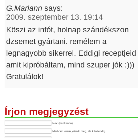
G.Mariann
says:
2009. szeptember 13. 19:14
Köszi az infót, holnap szándékszon
dzsemet gyártani. remélem a
legnagyobb sikerrel. Eddigi receptjeid
amit kipróbáltam, mind szuper jók :)))
Gratulálok!
Írjon megjegyzést
Név (kitöltendő)
Mail-cím (nem jelenik meg, de kitöltendő)