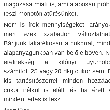
magozása miatt is, ami alaposan prób
teszi monotóniatűrésünket.
Nem is írok mennyiségeket, arányok
mert ezek szabadon változtathat
Bánjunk takarékosan a cukorral, mind
alapanyagunkban van belőle bőven. 
eretnekség a kilónyi gyümölc
számított 25 vagy 20 dkg cukor sem. 
kis tartósítószerrel minden hozzáad
cukor nélkül is eláll, és ha érett v
minden, édes is lesz.