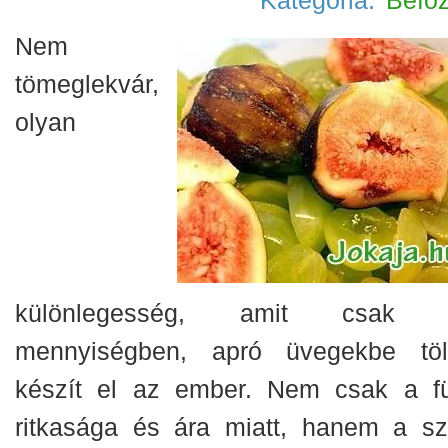
Kategória:
Befő
Nem
tömeglekvár,
olyan
különlegesség, amit csak 
mennyiségben, apró üvegekbe töl
készít el az ember. Nem csak a f
ritkasága és ára miatt, hanem a sz