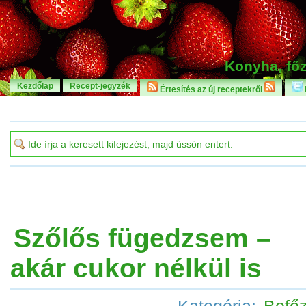
Konyha, főz
Kezdőlap
Recept-jegyzék
Értesítés az új receptekről
Szőlős fügedzsem –
akár cukor nélkül is