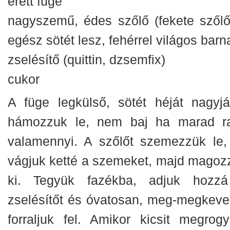
érett füge
nagyszemű, édes szőlő (fekete szőlő
egész sötét lesz, fehérrel világos barn
zselésítő (quittin, dzsemfix)
cukor
A füge legkülső, sötét héját nagyjá
hámozzuk le, nem baj ha marad ra
valamennyi. A szőlőt szemezzük le,
vágjuk ketté a szemeket, majd magoz
ki. Tegyük fazékba, adjuk hozz
zselésítőt és óvatosan, meg-megkeve
forraljuk fel. Amikor kicsit megrogyo