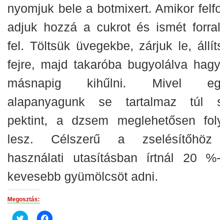
nyomjuk bele a botmixert. Amikor felfo
adjuk hozzá a cukrot és ismét forral
fel. Töltsük üvegekbe, zárjuk le, állí
fejre, majd takaróba bugyolálva hagy
másnapig kihűlni. Mivel eg
alapanyagunk se tartalmaz túl 
pektint, a dzsem meglehetősen fol
lesz. Célszerű a zselésítőhö
használati utasításban írtnál 20 %-
kevesebb gyümölcsöt adni.
Megosztás:
Click
Click