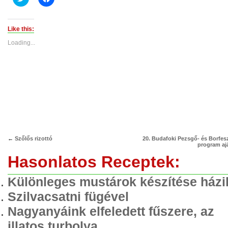
to
to
share
share
on
on
Twitter
Facebook
(Opens
(Opens
Like this:
in
in
new
new
Loading...
window)
window)
←
Szőlős rizottó
20. Budafoki Pezsgő- és Borfesz
program aj
Hasonlatos Receptek:
Különleges mustárok készítése házi
Szilvacsatni fügével
Nagyanyáink elfeledett fűszere, az
illatos turbolya