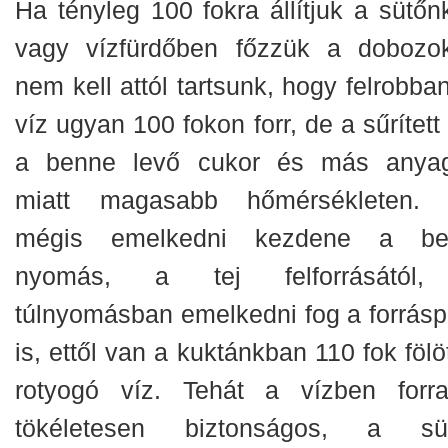
Ha tényleg 100 fokra állítjuk a sütőnk
vagy vízfürdőben főzzük a dobozok
nem kell attól tartsunk, hogy felrobba
víz ugyan 100 fokon forr, de a sűrített 
a benne levő cukor és más anya
miatt magasabb hőmérsékleten.
mégis emelkedni kezdene a be
nyomás, a tej felforrásától
túlnyomásban emelkedni fog a forrásp
is, ettől van a kuktánkban 110 fok fölö
rotyogó víz. Tehát a vízben forra
tökéletesen biztonságos, a sü