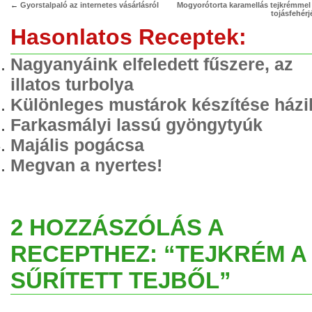
←
Gyorstalpaló az internetes vásárlásról
Mogyorótorta karamellás tejkrémmel
tojásfehérj
Hasonlatos Receptek:
Nagyanyáink elfeledett fűszere, az
illatos turbolya
Különleges mustárok készítése házi
Farkasmályi lassú gyöngytyúk
Majális pogácsa
Megvan a nyertes!
2 HOZZÁSZÓLÁS A
RECEPTHEZ: “TEJKRÉM A
SŰRÍTETT TEJBŐL”