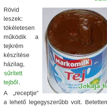
Rövid
leszek:
tökéletesen
működik a
tejkrém
készítése
házilag,
sűrített
tejből
.
A „receptje”
a lehető legegyszerűbb volt. Betette