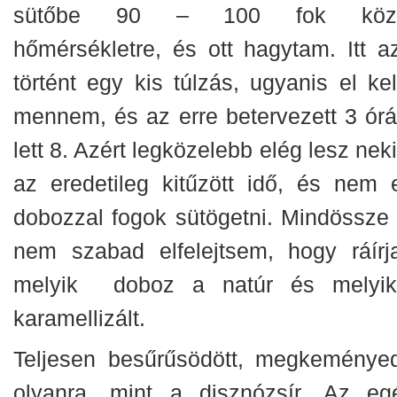
sütőbe 90 – 100 fok közöt
hőmérsékletre, és ott hagytam. Itt az
történt egy kis túlzás, ugyanis el kel
mennem, és az erre betervezett 3 órá
lett 8. Azért legközelebb elég lesz nek
az eredetileg kitűzött idő, és nem 
dobozzal fogok sütögetni. Mindössze 
nem szabad elfelejtsem, hogy ráírj
melyik doboz a natúr és melyi
karamellizált.
Teljesen besűrűsödött, megkeményed
olyanra, mint a disznózsír. Az eg