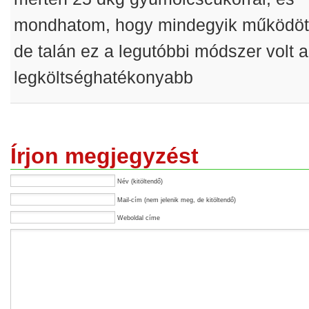
mondhatom, hogy mindegyik működöt
de talán ez a legutóbbi módszer volt a
legköltséghatékonyabb
Írjon megjegyzést
Név (kitöltendő)
Mail-cím (nem jelenik meg, de kitöltendő)
Weboldal címe