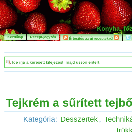
Konyha, főz
Kezdőlap
Recept-jegyzék
Értesítés az új receptekről
Tejkrém a sűrített tejbő
Kategória:
Desszertek
,
Techniká
trük