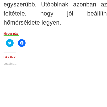
egyszerűbb. Utóbbinak azonban a
feltétele, hogy jól beállíth
hőmérséklete legyen.
Megosztás:
Click
Click
to
to
share
share
on
on
Twitter
Facebook
(Opens
(Opens
Like this:
in
in
new
new
Loading...
window)
window)