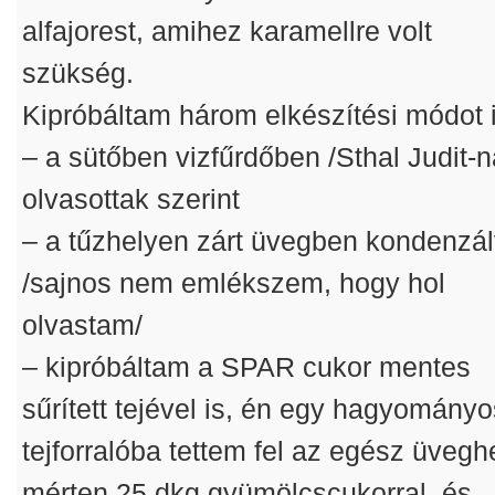
alfajorest, amihez karamellre volt
szükség.
Kipróbáltam három elkészítési módot i
– a sütőben vizfűrdőben /Sthal Judit-n
olvasottak szerint
– a tűzhelyen zárt üvegben kondenzá
/sajnos nem emlékszem, hogy hol
olvastam/
– kipróbáltam a SPAR cukor mentes
sűrített tejével is, én egy hagyomány
tejforralóba tettem fel az egész üvegh
mérten 25 dkg gyümölcscukorral, és