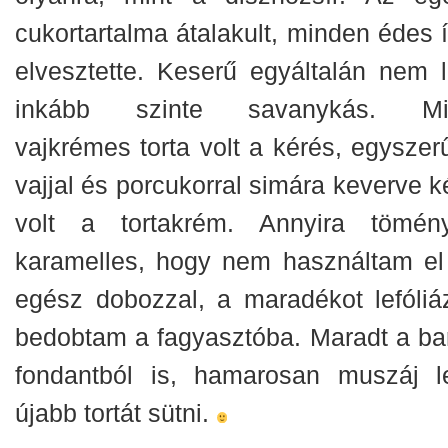
cukortartalma átalakult, minden édes í
elvesztette. Keserű egyáltalán nem le
inkább szinte savanykás. Mi
vajkrémes torta volt a kérés, egyszer
vajjal és porcukorral simára keverve k
volt a tortakrém. Annyira tömén
karamelles, hogy nem használtam el
egész dobozzal, a maradékot lefóliá
bedobtam a fagyasztóba. Maradt a ba
fondantból is, hamarosan muszáj l
újabb tortát sütni.