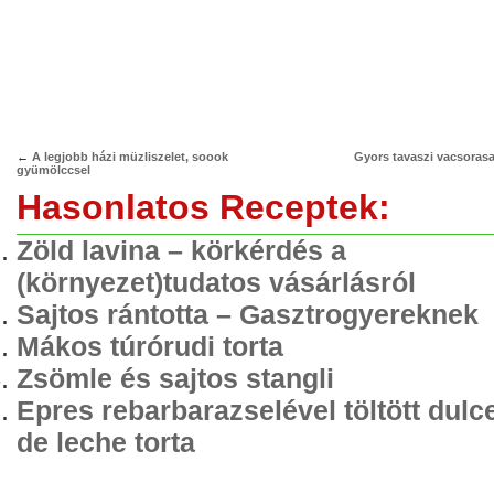
←
A legjobb házi müzliszelet, soook
Gyors tavaszi vacsorasa
gyümölccsel
Hasonlatos Receptek:
Zöld lavina – körkérdés a
(környezet)tudatos vásárlásról
Sajtos rántotta – Gasztrogyereknek
Mákos túrórudi torta
Zsömle és sajtos stangli
Epres rebarbarazselével töltött dulc
de leche torta