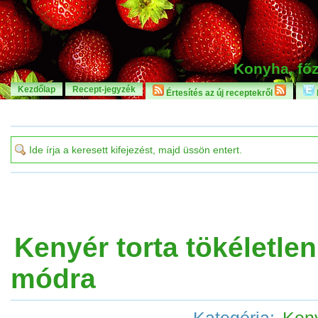
Konyha, főz
Kezdőlap
Recept-jegyzék
Értesítés az új receptekről
Kenyér torta tökéletlen
módra