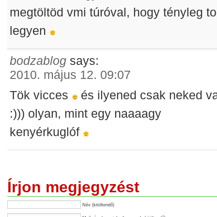
megtöltöd vmi túróval, hogy tényleg to
legyen
bodzablog
says:
2010. május 12. 09:07
Tök vicces
és ilyened csak neked v
:))) olyan, mint egy naaaagy
kenyérkuglóf
Írjon megjegyzést
Név (kitöltendő)