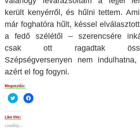
valahogy levarázsoltam a fejjel lef
került kenyérről, és hűlni tettem. Ami
már foghatóra hűlt, késsel elválasztot
a fedő szélétől – szerencsére ink
csak ott ragadtak össz
Szépségversenyen nem indulhatna,
azért el fog fogyni.
Megosztás:
Click
Click
to
to
share
share
on
on
Twitter
Facebook
(Opens
(Opens
Like this:
in
in
new
new
Loading...
window)
window)