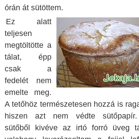
órán át sütöttem.
Ez alatt
teljesen
megtöltötte a
tálat, épp
csak a
fedelét nem
emelte meg.
A tetőhöz természetesen hozzá is raga
hiszen azt nem védte sütőpapír
sütőből kivéve az irtó forró üveg tá