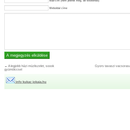
Mail-cím (nem jelenik meg, de kitöltendő)
Weboldal címe
←
A legjobb házi müzliszelet, soook
Gyors tavaszi vacsorasa
gyümölccsel
info kukac jokaja.hu