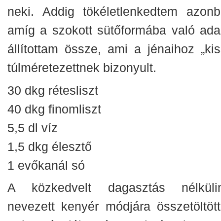
neki. Addig tökéletlenkedtem azonb
amíg a szokott sütőformába való ada
állítottam össze, ami a jénaihoz „kis
túlméretezettnek bizonyult.
30 dkg rétesliszt
40 dkg finomliszt
5,5 dl víz
1,5 dkg élesztő
1 evőkanál só
A közkedvelt dagasztás nélküli
nevezett kenyér módjára összetöltöt