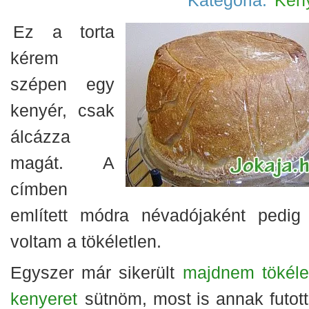
Kategória:
Ken
Ez a torta
kérem
szépen egy
kenyér, csak
álcázza
magát. A
címben
említett módra névadójaként pedig
voltam a tökéletlen.
Egyszer már sikerült
majdnem tökéle
kenyeret
sütnöm, most is annak futot