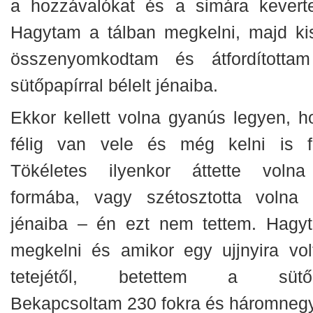
a hozzávalókat és a simára kevert
Hagytam a tálban megkelni, majd ki
összenyomkodtam és átfordította
sütőpapírral bélelt jénaiba.
Ekkor kellett volna gyanús legyen, h
félig van vele és még kelni is f
Tökéletes ilyenkor áttette voln
formába, vagy szétosztotta volna 
jénaiba – én ezt nem tettem. Hagy
megkelni és amikor egy ujjnyira vol
tetejétől, betettem a sütő
Bekapcsoltam 230 fokra és háromneg