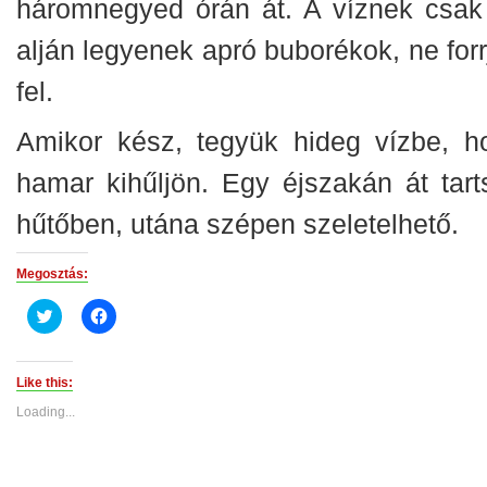
háromnegyed órán át. A víznek csak
alján legyenek apró buborékok, ne forr
fel.
Amikor kész, tegyük hideg vízbe, h
hamar kihűljön. Egy éjszakán át tart
hűtőben, utána szépen szeletelhető.
Megosztás:
Click
Click
to
to
share
share
on
on
Twitter
Facebook
(Opens
(Opens
Like this:
in
in
new
new
Loading...
window)
window)