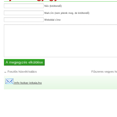
Név (kitöltendő)
Mail-cím (nem jelenik meg, de kitöltendő)
Weboldal címe
←
Foszlós húsvéti kalács
Fűszeres vegyes hú
info kukac jokaja.hu