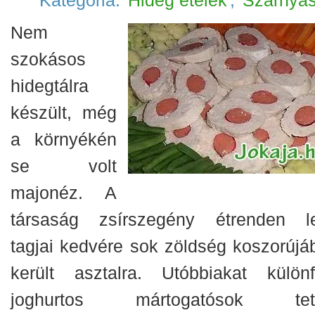
Kategória:
Hideg ételek
,
Szárnya
Nem
szokásos
hidegtálra
készült, még
a környékén
se volt
majonéz. A
társaság zsírszegény étrenden l
tagjai kedvére sok zöldség koszorújá
került asztalra. Utóbbiakat különf
joghurtos mártogatósok tet