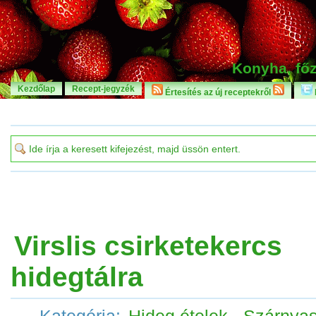
Konyha, főz
Kezdőlap
Recept-jegyzék
Értesítés az új receptekről
Virslis csirketekercs
hidegtálra