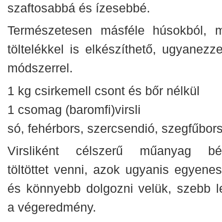
szaftosabbá és ízesebbé.
Természetesen másféle húsokból, 
töltelékkel is elkészíthető, ugyanezze
módszerrel.
1 kg csirkemell csont és bőr nélkül
1 csomag (baromfi)virsli
só, fehérbors, szercsendió, szegfűbor
Virsliként célszerű műanyag bé
töltöttet venni, azok ugyanis egyenes
és könnyebb dolgozni velük, szebb l
a végeredmény.