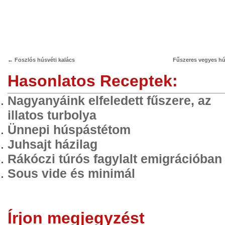
←
Foszlós húsvéti kalács
Fűszeres vegyes hú
Hasonlatos Receptek:
Nagyanyáink elfeledett fűszere, az
illatos turbolya
Ünnepi húspástétom
Juhsajt házilag
Rákóczi túrós fagylalt emigrációban
Sous vide és minimál
Írjon megjegyzést