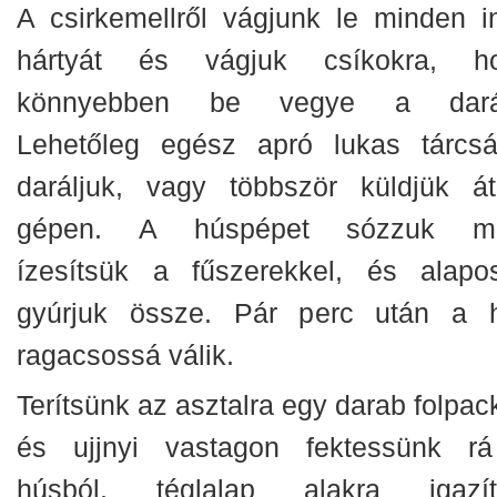
A csirkemellről vágjunk le minden in
hártyát és vágjuk csíkokra, h
könnyebben be vegye a dará
Lehetőleg egész apró lukas tárcsá
daráljuk, vagy többször küldjük á
gépen. A húspépet sózzuk m
ízesítsük a fűszerekkel, és alapo
gyúrjuk össze. Pár perc után a 
ragacsossá válik.
Terítsünk az asztalra egy darab folpac
és ujjnyi vastagon fektessünk r
húsból, téglalap alakra igazít