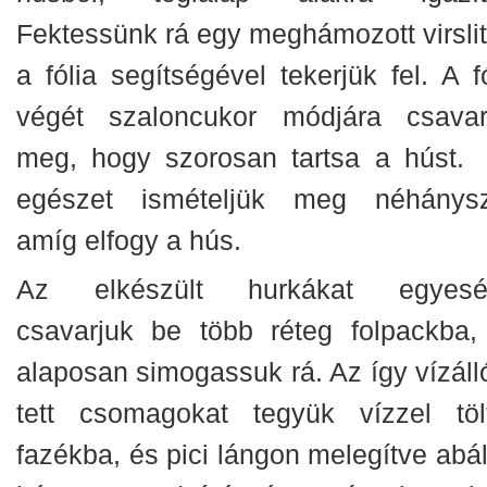
Fektessünk rá egy meghámozott virslit
a fólia segítségével tekerjük fel. A f
végét szaloncukor módjára csavar
meg, hogy szorosan tartsa a húst.
egészet ismételjük meg néhánysz
amíg elfogy a hús.
Az elkészült hurkákat egyesé
csavarjuk be több réteg folpackba,
alaposan simogassuk rá. Az így vízáll
tett csomagokat tegyük vízzel tölt
fazékba, és pici lángon melegítve abál