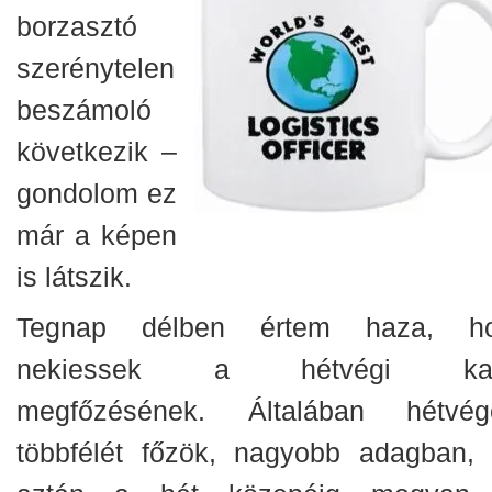
borzasztó
szerénytelen
beszámoló
következik –
gondolom ez
már a képen
is látszik.
Tegnap délben értem haza, h
nekiessek a hétvégi kaj
megfőzésének. Általában hétvég
többfélét főzök, nagyobb adagban, 