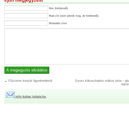
Írjon megjegyzést
Név (kitöltendő)
Mail-cím (nem jelenik meg, de kitöltendő)
Weboldal címe
←
Fűszeres kenyér figyelmetlenül
Gyors kókuszhabos mákos torta – glu
tejme
info kukac jokaja.hu