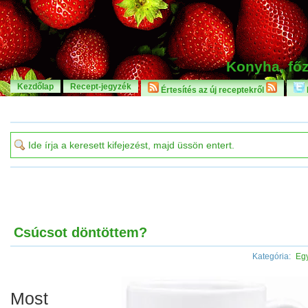
Konyha, főz
Kezdőlap
Recept-jegyzék
Értesítés az új receptekről
Csúcsot döntöttem?
Kategória:
Eg
Most