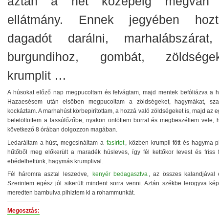
aztán a hét közepéig megvan
ellátmány. Ennek jegyében hoz
dagadót darálni, marhalábszárat
burgundihoz, gombát, zöldségek
krumplit …
A húsokat előző nap megpucoltam és felvágtam, majd mentek befóliázva a h
Hazaesésem után elsőben megpucoltam a zöldségeket, hagymákat, sza
kockáztam. A marhahúst körbepirítottam, a hozzá való zöldségeket is, majd az 
beletöltöttem a lassúfőzőbe, nyakon öntöttem borral és megbeszéltem vele, 
következő 8 órában dolgozzon magában.
Ledaráltam a húst, megcsináltam a
fasírtot
, közben krumpli főtt és hagyma pi
hűtőből meg előkerült a maradék húsleves, így fél kettőkor levest és friss f
ebédelhettünk, hagymás krumplival.
Fél háromra asztal leszedve,
kenyér bedagasztva
, az összes kalandjával e
Szerintem egész jól sikerült mindent sorra venni. Aztán székbe lerogyva kép
meredten bambulva pihiztem ki a rohammunkát.
Megosztás: