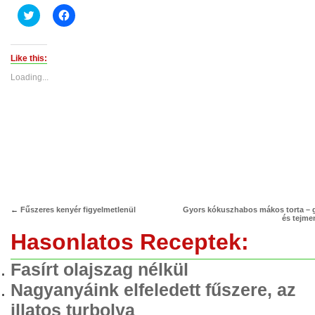
Click
Click
to
to
share
share
on
on
Twitter
Facebook
(Opens
(Opens
Like this:
in
in
new
new
Loading...
window)
window)
←
Fűszeres kenyér figyelmetlenül
Gyors kókuszhabos mákos torta – g
és tejme
Hasonlatos Receptek:
Fasírt olajszag nélkül
Nagyanyáink elfeledett fűszere, az
illatos turbolya