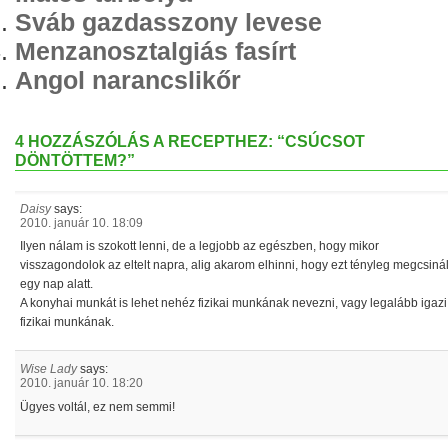
Sváb gazdasszony levese
Menzanosztalgiás fasírt
Angol narancslikőr
4 HOZZÁSZÓLÁS A RECEPTHEZ: “CSÚCSOT
DÖNTÖTTEM?”
Daisy
says:
2010. január 10. 18:09
Ilyen nálam is szokott lenni, de a legjobb az egészben, hogy mikor
visszagondolok az eltelt napra, alig akarom elhinni, hogy ezt tényleg megcsiná
egy nap alatt.
A konyhai munkát is lehet nehéz fizikai munkának nevezni, vagy legalább igazi
fizikai munkának.
Wise Lady
says:
2010. január 10. 18:20
Ügyes voltál, ez nem semmi!