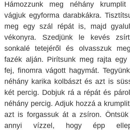
Hámozzunk meg néhány krumplit
vágjuk egyforma darabkákra. Tisztíts
meg egy szál répát is, majd gyalul
vékonyra. Szedjünk le kevés zsír
sonkalé tetejéről és olvasszuk me
fazék alján. Pirítsunk meg rajta egy 
fej, finomra vágott hagymát. Tegyünk
néhány karika kolbászt és azt is süs
két percig. Dobjuk rá a répát és párol
néhány percig. Adjuk hozzá a krumplit
azt is forgassuk át a zsíron. Öntsük 
annyi vízzel, hogy épp ellep