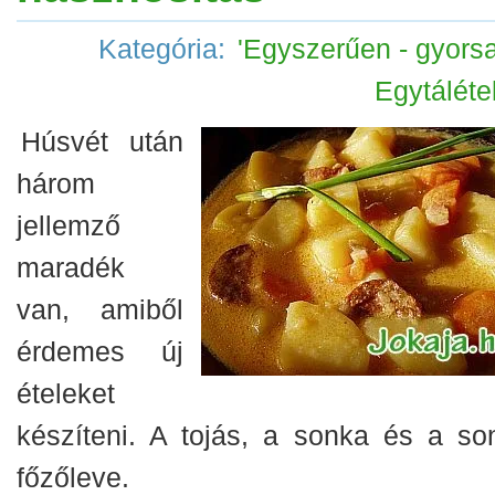
Kategória:
'Egyszerűen - gyorsa
Egytáléte
Húsvét után
három
jellemző
maradék
van, amiből
érdemes új
ételeket
készíteni. A tojás, a sonka és a so
főzőleve.