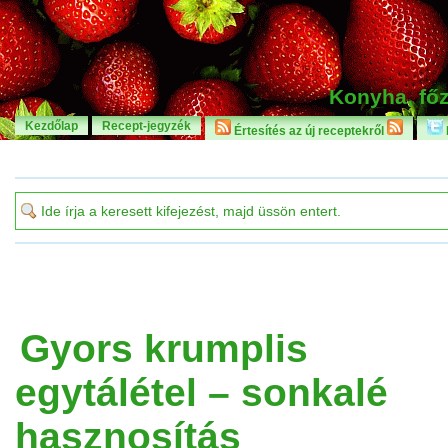
Konyha, főz
Kezdőlap
Recept-jegyzék
Értesítés az új receptekről
Gyors krumplis
egytálétel – sonkalé
hasznosítás