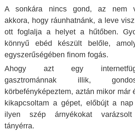
A sonkára nincs gond, az nem v
akkora, hogy ráunhatnánk, a leve visz
ott foglalja a helyet a hűtőben. Gyo
könnyű ebéd készült belőle, amol
egyszerűségében finom fogás.
Ahogy azt egy internetfüg
gasztrománnak illik, gondo
körbefényképeztem, aztán mikor már 
kikapcsoltam a gépet, előbújt a nap
ilyen szép árnyékokat varázsol
tányérra.