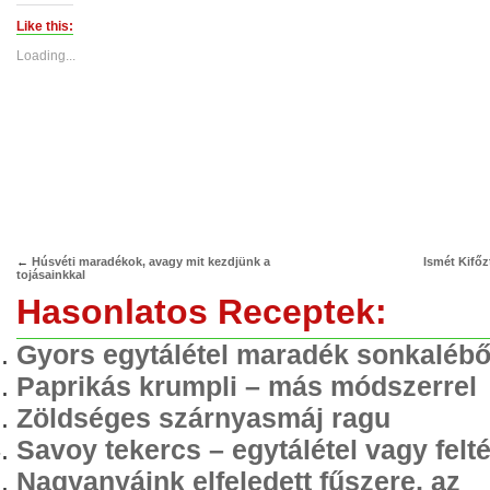
Twitter
Facebook
(Opens
(Opens
Like this:
in
in
new
new
Loading...
window)
window)
←
Húsvéti maradékok, avagy mit kezdjünk a
Ismét Kifőz
tojásainkkal
Hasonlatos Receptek:
Gyors egytálétel maradék sonkalébő
Paprikás krumpli – más módszerrel
Zöldséges szárnyasmáj ragu
Savoy tekercs – egytálétel vagy felté
Nagyanyáink elfeledett fűszere, az