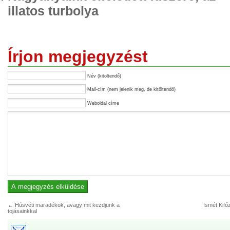
illatos turbolya
Írjon megjegyzést
Név (kitöltendő)
Mail-cím (nem jelenik meg, de kitöltendő)
Weboldal címe
←
Húsvéti maradékok, avagy mit kezdjünk a
Ismét Kifő
tojásainkkal