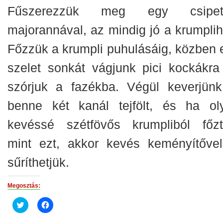
Fűszerezzük meg egy csipet
majorannával, az mindig jó a krumplih
Főzzük a krumpli puhulásáig, közben 
szelet sonkát vágjunk pici kockákra
szórjuk a fazékba. Végül keverjünk
benne két kanál tejfölt, és ha ol
kevéssé szétfövős krumpliból főzt
mint ezt, akkor kevés keményítővel
sűríthetjük.
Megosztás:
Click
Click
to
to
share
share
on
on