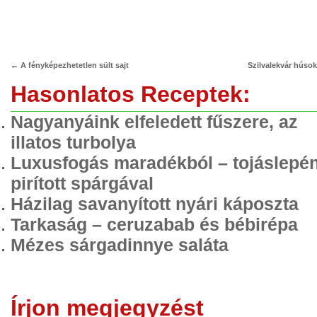
←
A fényképezhetetlen sült sajt
Szilvalekvár húso
Hasonlatos Receptek:
Nagyanyáink elfeledett fűszere, az
illatos turbolya
Luxusfogás maradékból – tojáslepé
pirított spárgával
Házilag savanyított nyári káposzta
Tarkaság – ceruzabab és bébirépa
Mézes sárgadinnye saláta
Írjon megjegyzést