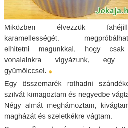
Miközben élvezzük fahéjill
karamellességét, megpróbálhat
elhitetni magunkkal, hogy csa
vonalainkra vigyázunk, egy 
gyümölccsel.
Egy összemarék rothadni szándék
szilvát kimagoztam és negyedbe vágt
Négy almát meghámoztam, kivágta
magházát és szeletkékre vágtam.