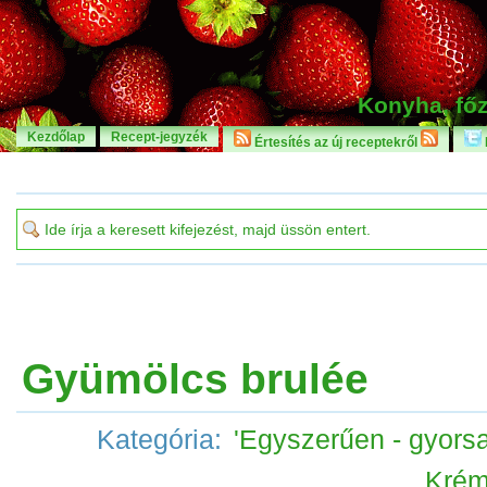
Konyha, főz
Kezdőlap
Recept-jegyzék
Értesítés az új receptekről
Gyümölcs brulée
Kategória:
'Egyszerűen - gyorsa
Kré