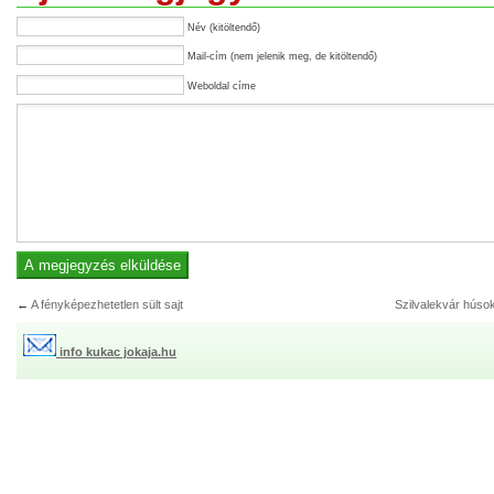
Név (kitöltendő)
Mail-cím (nem jelenik meg, de kitöltendő)
Weboldal címe
←
A fényképezhetetlen sült sajt
Szilvalekvár húso
info kukac jokaja.hu