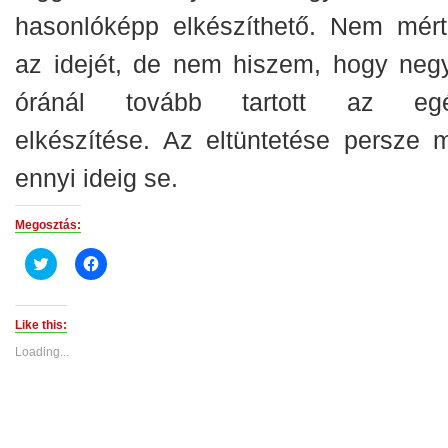
hasonlóképp elkészíthető. Nem mér
az idejét, de nem hiszem, hogy neg
óránál tovább tartott az eg
elkészítése. Az eltüntetése persze 
ennyi ideig se.
Megosztás:
Click
Click
to
to
share
share
on
on
Twitter
Facebook
(Opens
(Opens
Like this:
in
in
new
new
Loading...
window)
window)