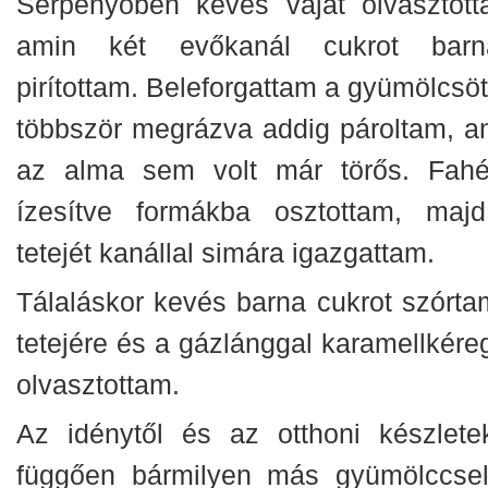
Serpenyőben kevés vajat olvasztott
amin két evőkanál cukrot barn
pirítottam. Beleforgattam a gyümölcsöt
többször megrázva addig pároltam, a
az alma sem volt már törős. Fahéj
ízesítve formákba osztottam, maj
tetejét kanállal simára igazgattam.
Tálaláskor kevés barna cukrot szórta
tetejére és a gázlánggal karamellkére
olvasztottam.
Az idénytől és az otthoni készletek
függően bármilyen más gyümölccsel