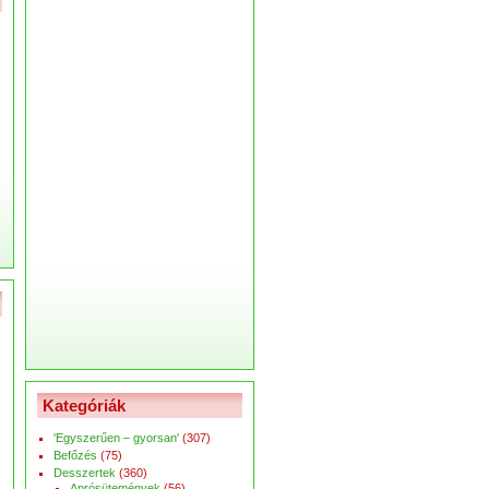
Kategóriák
'Egyszerűen – gyorsan'
(307)
Befőzés
(75)
Desszertek
(360)
Aprósütemények
(56)