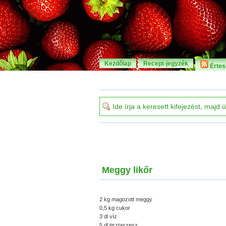
Kezdőlap
Recept-jegyzék
Értesí
Meggy likőr
2 kg magozott meggy
0,5 kg cukor
3 dl víz
5 dl tisztaszesz