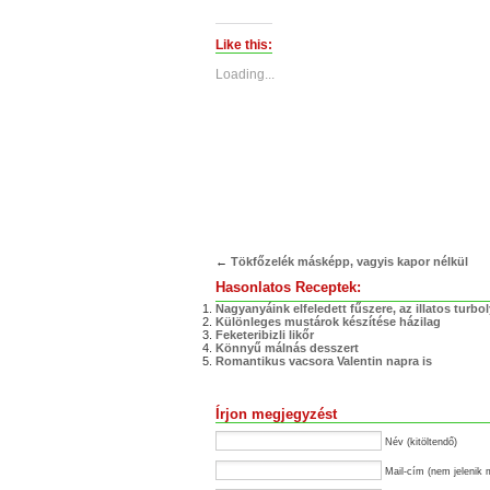
share
share
on
on
Twitter
Facebook
(Opens
(Opens
Like this:
in
in
new
new
Loading...
window)
window)
←
Tökfőzelék másképp, vagyis kapor nélkül
Hasonlatos Receptek:
Nagyanyáink elfeledett fűszere, az illatos turbo
Különleges mustárok készítése házilag
Feketeribizli likőr
Könnyű málnás desszert
Romantikus vacsora Valentin napra is
Írjon megjegyzést
Név (kitöltendő)
Mail-cím (nem jelenik 