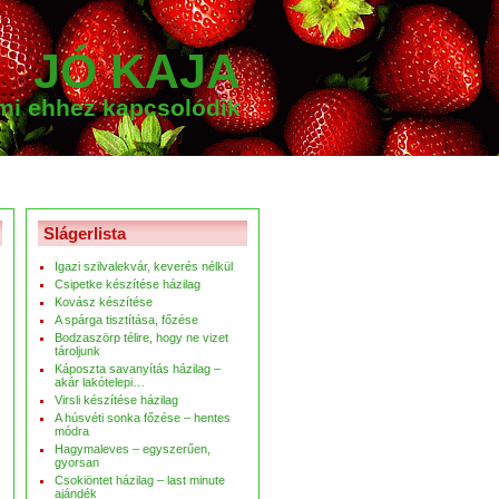
JÓ KAJA
ami ehhez kapcsolódik
Slágerlista
Igazi szilvalekvár, keverés nélkül
Csipetke készítése házilag
Kovász készítése
A spárga tisztítása, főzése
Bodzaszörp télire, hogy ne vizet
tároljunk
Káposzta savanyítás házilag –
akár lakótelepi…
Virsli készítése házilag
A húsvéti sonka főzése – hentes
módra
Hagymaleves – egyszerűen,
gyorsan
Csokiöntet házilag – last minute
ajándék