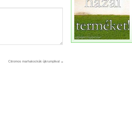
Citromos marhakockák újkrumplival
→