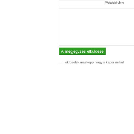
Weboldal címe
←
Tökfőzelék másképp, vagyis kapor nélkül