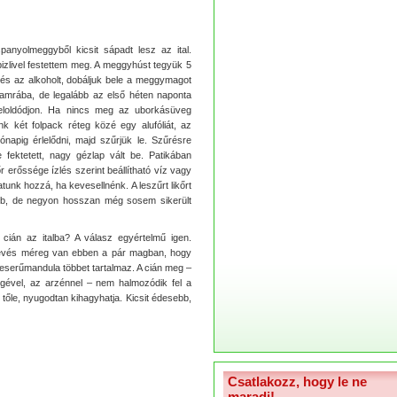
anyolmeggyből kicsit sápadt lesz az ital.
izlivel festettem meg. A meggyhúst tegyük 5
t és az alkoholt, dobáljuk bele a meggymagot
kamrába, de legalább az első héten naponta
eloldódjon. Ha nincs meg az uborkásüveg
k két folpack réteg közé egy alufóliát, az
napig érlelődni, majd szűrjük le. Szűrésre
fektetett, nagy gézlap vált be. Patikában
r erőssége ízlés szerint beállítható víz vagy
unk hozzá, ha kevesellnénk. A leszűrt likőrt
jobb, de negyon hosszan még sosem sikerült
cián az italba? A válasz egyértelmű igen.
evés méreg van ebben a pár magban, hogy
keserűmandula többet tartalmaz. A cián meg –
rgével, az arzénnel – nem halmozódik fel a
 tőle, nyugodtan kihagyhatja. Kicsit édesebb,
Csatlakozz, hogy le ne
maradj!