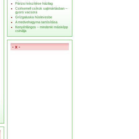
Párizsi készítése házilag
Csirkemell csíkok sajtmártásban –
gyors vacsora
Grízgaluska húslevesbe
A medvehagyma tartósítása
Kenyérlángos – mindenki másképp
csinálja
- x -