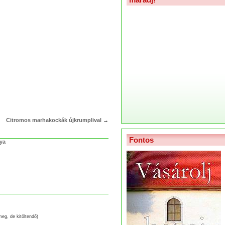
Citromos marhakockák újkrumplival
→
Fontos
lya
meg, de kitöltendő)