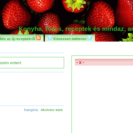
Konyha, főzés, receptek és mindaz, 
tés az új receptekről
Kövessen twitteren
- x -
Kategória:
Alkoholos italok