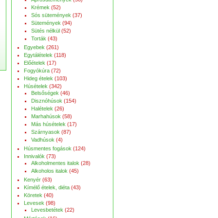
Krémek
(52)
Sós sütemények
(37)
Sütemények
(94)
Sütés nélkül
(52)
Torták
(43)
Egyebek
(261)
Egytálételek
(118)
Előételek
(17)
Fogyókúra
(72)
Hideg ételek
(103)
Húsételek
(342)
Belsőségek
(46)
Disznóhúsok
(154)
Halételek
(26)
Marhahúsok
(58)
Más húsételek
(17)
Szárnyasok
(87)
Vadhúsok
(4)
Húsmentes fogások
(124)
Innivalók
(73)
Alkoholmentes italok
(28)
Alkoholos italok
(45)
Kenyér
(63)
Kímélő ételek, diéta
(43)
Köretek
(40)
Levesek
(98)
Levesbetétek
(22)