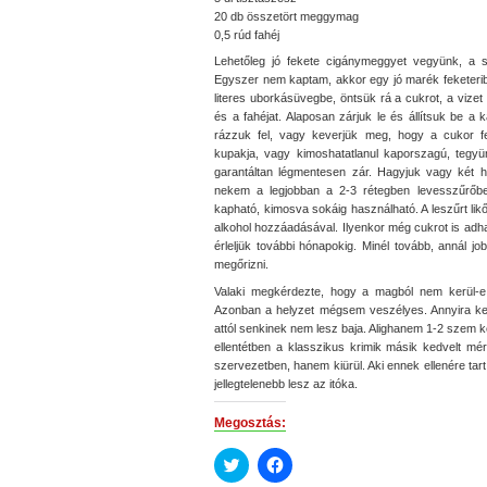
20 db összetört meggymag
0,5 rúd fahéj
Lehetőleg jó fekete cigánymeggyet vegyünk, a sp
Egyszer nem kaptam, akkor egy jó marék feketerib
literes uborkásüvegbe, öntsük rá a cukrot, a vize
és a fahéjat.
Alaposan zárjuk le és állítsuk be a 
rázzuk fel, vagy keverjük meg, hogy a cukor f
kupakja, vagy kimoshatatlanul kaporszagú, tegyün
garantáltan légmentesen zár. Hagyjuk vagy két hó
nekem a legjobban a 2-3 rétegben levesszűrőbe 
kapható, kimosva sokáig használható. A leszűrt likő
alkohol hozzáadásával. Ilyenkor még cukrot is adhat
érleljük további hónapokig. Minél tovább, annál 
megőrizni.
Valaki megkérdezte, hogy a magból nem kerül-e 
Azonban a helyzet mégsem veszélyes. Annyira k
attól senkinek nem lesz baja. Alighanem 1-2 szem 
ellentétben a klasszikus krimik másik kedvelt mé
szervezetben, hanem kiürül. Aki ennek ellenére tart
jellegtelenebb lesz az itóka.
Megosztás:
Click
Click
to
to