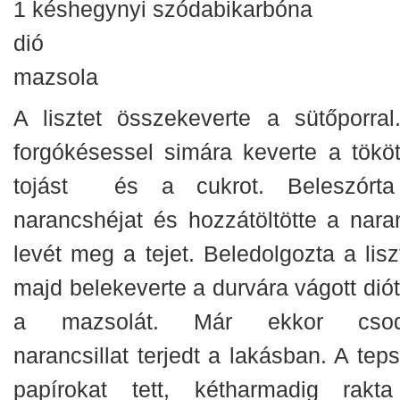
1 késhegynyi szódabikarbóna
dió
mazsola
A lisztet összekeverte a sütőporral
forgókésessel simára keverte a tököt
tojást és a cukrot. Beleszórt
narancshéjat és hozzátöltötte a nara
levét meg a tejet. Beledolgozta a lisz
majd belekeverte a durvára vágott diót
a mazsolát. Már ekkor cso
narancsillat terjedt a lakásban. A tep
papírokat tett, kétharmadig rakt