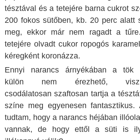
tésztával és a tetejére barna cukrot sz
200 fokos sütőben, kb. 20 perc alatt s
meg, ekkor már nem ragadt a tűre
tetejére olvadt cukor ropogós karamel
kéregként koronázza.
Ennyi narancs árnyékában a tök 
külön nem érezhető, viszo
csodálatosan szaftosan tartja a tésztá
színe meg egyenesen fantasztikus. 
tudtam, hogy a narancs héjában illóola
vannak, de hogy ettől a süti is il