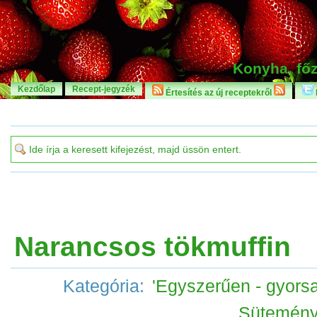
Konyha, főz
Kezdőlap
Recept-jegyzék
Értesítés az új receptekről
Narancsos tökmuffin
Kategória:
'Egyszerűen - gyorsa
Sütemén