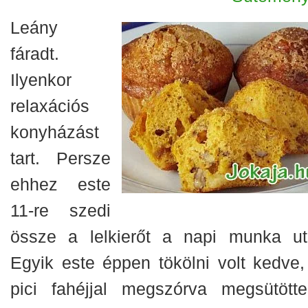
Leány
fáradt.
Ilyenkor
relaxációs
konyházást
tart. Persze
ehhez este
11-re szedi
össze a lelkierőt a napi munka ut
Egyik este éppen tökölni volt kedve,
pici fahéjjal megszórva megsütött