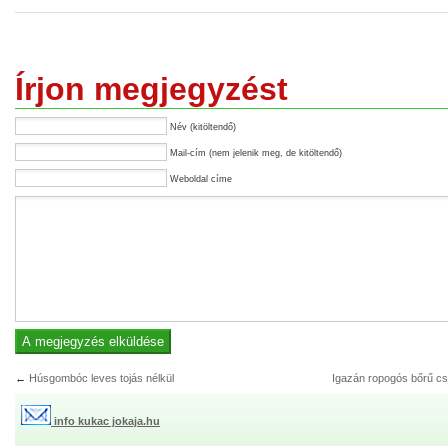
Írjon megjegyzést
Név (kitöltendő)
Mail-cím (nem jelenik meg, de kitöltendő)
Weboldal címe
←
Húsgombóc leves tojás nélkül
Igazán ropogós bőrű cs
info kukac jokaja.hu