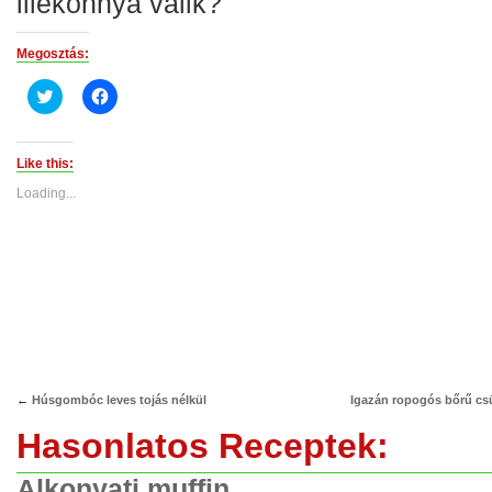
illékonnyá válik?
Megosztás:
Click
Click
to
to
share
share
on
on
Twitter
Facebook
(Opens
(Opens
Like this:
in
in
new
new
Loading...
window)
window)
←
Húsgombóc leves tojás nélkül
Igazán ropogós bőrű cs
Hasonlatos Receptek:
Alkonyati muffin