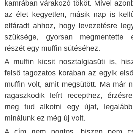
kamrában várakozó tököt. Mivel azon
az élet kegyetlen, másik nap is kell
elfáradt ahhoz, hogy levezetésre leg
szüksége, gyorsan megmentette 
részét egy muffin sütéséhez.
A muffin kicsit nosztalgiasüti is, his
felső tagozatos korában az egyik els
muffin volt, amit megsütött. Ma már 
ragaszkodik leírt recepthez, érzésre
meg tud alkotni egy újat, legalább
minálunk ez még új volt.
A cím nem pontos, hiszen nem c