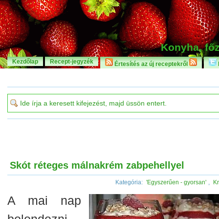
Konyha, főz
Kezdőlap
Recept-jegyzék
Értesítés az új receptekről
Skót réteges málnakrém zabpehellyel
Kategória:
'Egyszerűen - gyorsan'
,
K
A mai nap
bolondozni