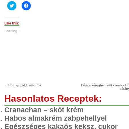
Click
Click
to
to
share
share
on
on
Twitter
Facebook
(Opens
(Opens
Like this:
in
in
new
new
Loading...
window)
window)
←
Holnap zöldcsütörtök
Fűszerkéregben sült comb – Hú
bárán
Hasonlatos Receptek:
Cranachan – skót krém
Habos almakrém zabpehellyel
Egészséges kakaós keksz, cukor