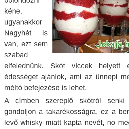
kéne,
ugyanakkor
Nagyhét is
van, ezt sem
szabad
elfelednünk. Skót viccek helyett 
édességet ajánlok, ami az ünnepi m
méltó befejezése is lehet.
A címben szereplő skótról senki
gondoljon a takarékosságra, ez a be
levő whisky miatt kapta nevét, no me