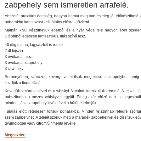
zabpehely sem ismeretlen arrafelé.
Abszolút praktikus édesség, nagyon hamar meg van és elég jól előkészíthető, 
poharakba kanalazást kell tálalás előttre időzíteni.
Málnán kívül készíthetjük eperből és a nyár vége felé nagyon érett szederb
Utóbbiból egészen fantasztikus, lilás színű lesz.
40 dkg málna, fagyasztott is remek
2 dl tejszín
3 evőkanál méz
3 evőkanál zabpehely
3 cl whisky
Serpenyőben, szárazon kevergetve pirítsuk meg kissé a zabpelyhet, amíg 
kezdjük a finom illatát.
Keverjük simára a mézet és a whiskyt. A málnát turmixoljuk krémmé. A tejszínt tö
habszifonba a mézes whiskyvel együtt. Eddig akár előző nap is megcsinál
mindent, és a zabpehely kivételével a hűtőbe tehetjük.
Tálalás előtt rétegesen töltsük poharakba. Minden tejszínhab rétegre szórju
szem zabpelyhet. A tetejét szórjuk meg a maradék zabpehellyel és díszítsük e
gyümölccsel vagy citromfű / menta levéllel.
Megosztás: