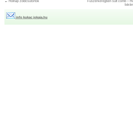
←
Holnap zöldcsütörtök
Fűszerkéregben sült comb – H
bárán
info kukac jokaja.hu