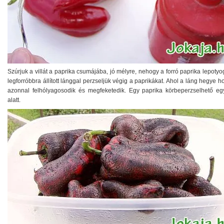
Szúrjuk a villát a paprika csumájába, jó mélyre, nehogy a forró paprika lepotyo
legforróbbra állított lánggal perzseljük végig a paprikákat. Ahol a láng hegye h
azonnal felhólyagosodik és megfeketedik. Egy paprika körbeperzselhető eg
alatt.