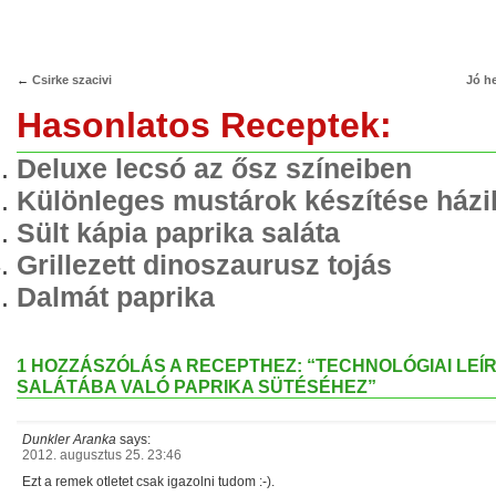
←
Csirke szacivi
Jó he
Hasonlatos Receptek:
Deluxe lecsó az ősz színeiben
Különleges mustárok készítése házi
Sült kápia paprika saláta
Grillezett dinoszaurusz tojás
Dalmát paprika
1 HOZZÁSZÓLÁS A RECEPTHEZ: “TECHNOLÓGIAI LEÍR
SALÁTÁBA VALÓ PAPRIKA SÜTÉSÉHEZ”
Dunkler Aranka
says:
2012. augusztus 25. 23:46
Ezt a remek otletet csak igazolni tudom :-).