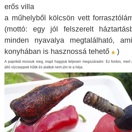
erős villa
a műhelyből kölcsön vett forrasztólá
(mottó: egy jól felszerelt háztartás
minden nyavalya megtalálható, am
konyhában is hasznossá tehető
)
A paprikát mossuk meg, majd hagyjuk teljesen megszáradni. Ez fontos, mert a
álló vízcseppek hűtik és alattuk nem jön le a héja.