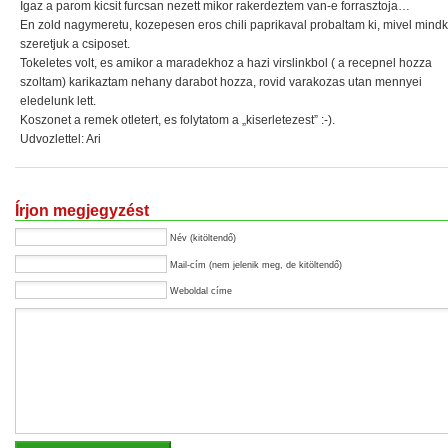
Igaz a parom kicsit furcsan nezett mikor rakerdeztem van-e forrasztoja…
En zold nagymeretu, kozepesen eros chili paprikaval probaltam ki, mivel mindk
szeretjuk a csiposet.
Tokeletes volt, es amikor a maradekhoz a hazi virslinkbol ( a recepnel hozza
szoltam) karikaztam nehany darabot hozza, rovid varakozas utan mennyei
eledelunk lett.
Koszonet a remek otletert, es folytatom a „kiserletezest” :-).
Udvozlettel: Ari
Írjon megjegyzést
Név (kitöltendő)
Mail-cím (nem jelenik meg, de kitöltendő)
Weboldal címe