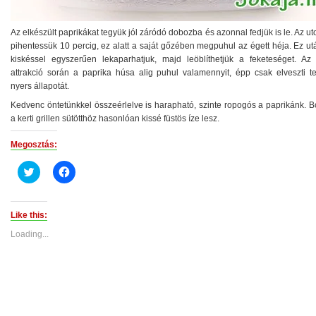
Az elkészült paprikákat tegyük jól záródó dobozba és azonnal fedjük is le. Az uto
pihentessük 10 percig, ez alatt a saját gőzében megpuhul az égett héja. Ez u
kiskéssel egyszerűen lekaparhatjuk, majd leöblíthetjük a feketeséget. Az
attrakció során a paprika húsa alig puhul valamennyit, épp csak elveszti te
nyers állapotát.
Kedvenc öntetünkkel összeérlelve is harapható, szinte ropogós a paprikánk. B
a kerti grillen sütötthöz hasonlóan kissé füstös íze lesz.
Megosztás:
Click
Click
to
to
share
share
on
on
Twitter
Facebook
(Opens
(Opens
Like this:
in
in
new
new
Loading...
window)
window)