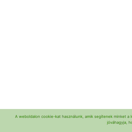
A weboldalon cookie-kat használunk, amik segítenek minket a l
jóváhagyja, h