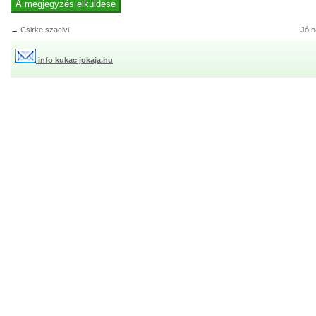
←
Csirke szacivi
Jó h
info kukac jokaja.hu