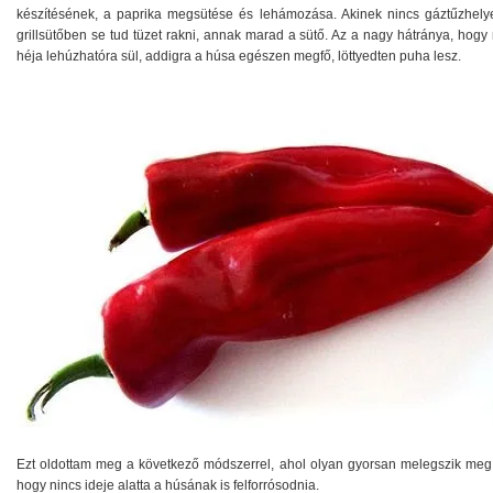
készítésének, a paprika megsütése és lehámozása. Akinek nincs gáztűzhely
grillsütőben se tud tüzet rakni, annak marad a sütő. Az a nagy hátránya, hogy
héja lehúzhatóra sül, addigra a húsa egészen megfő, löttyedten puha lesz.
Ezt oldottam meg a következő módszerrel, ahol olyan gyorsan melegszik meg 
hogy nincs ideje alatta a húsának is felforrósodnia.