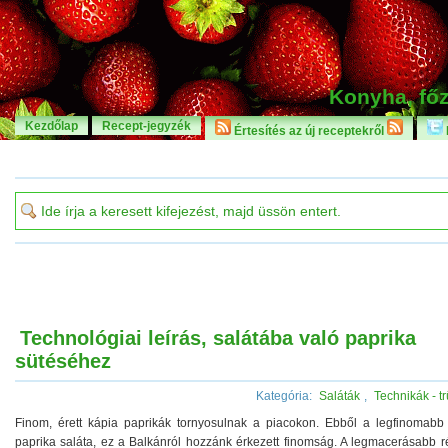
Konyha, főz
Kezdőlap
Recept-jegyzék
Értesítés az új receptekről
Technológiai leírás, salátába való paprika
sütéséhez
Kategória:
Saláták
,
Technikák - t
Finom, érett kápia paprikák tornyosulnak a piacokon. Ebből a legfinomabb 
paprika saláta, ez a Balkánról hozzánk érkezett finomság. A legmacerásabb r