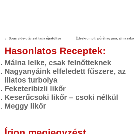
←
Sous vide-utánzat tarja újratöltve
Édeskrumpli, póréhagyma, alma rako
Hasonlatos Receptek:
Málna lelke, csak felnőtteknek
Nagyanyáink elfeledett fűszere, az
illatos turbolya
Feketeribizli likőr
Keserűcsoki likőr – csoki nélkül
Meggy likőr
Írjon megjegyzést