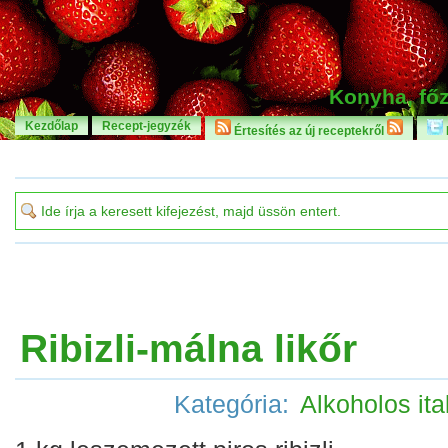
Konyha, főz
Kezdőlap
Recept-jegyzék
Értesítés az új receptekről
Ribizli-málna likőr
Kategória:
Alkoholos ita