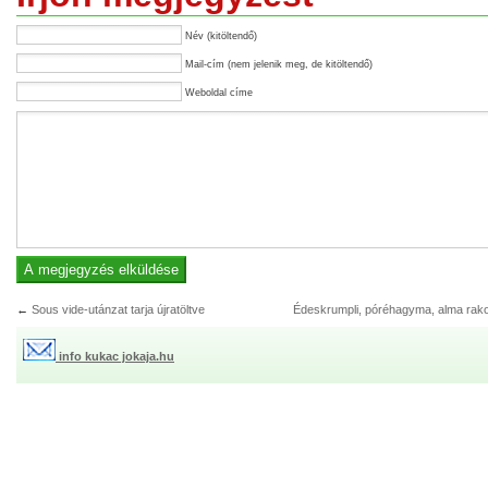
Név (kitöltendő)
Mail-cím (nem jelenik meg, de kitöltendő)
Weboldal címe
←
Sous vide-utánzat tarja újratöltve
Édeskrumpli, póréhagyma, alma rako
info kukac jokaja.hu