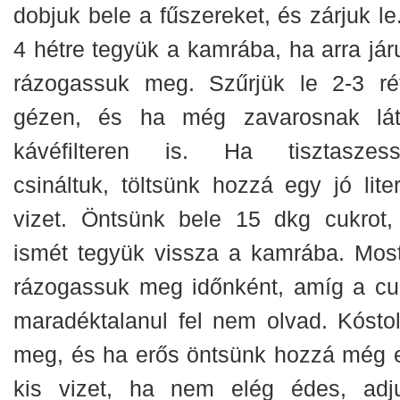
dobjuk bele a fűszereket, és zárjuk le
4 hétre tegyük a kamrába, ha arra jár
rázogassuk meg.
Szűrjük le 2-3 ré
gézen, és ha még zavarosnak lát
kávéfilteren is. Ha tisztaszess
csináltuk, töltsünk hozzá egy jó liter
vizet. Öntsünk bele 15 dkg cukrot,
ismét tegyük vissza a kamrába. Most
rázogassuk meg időnként, amíg a cu
maradéktalanul fel nem olvad. Kóstol
meg, és ha erős öntsünk hozzá még 
kis vizet, ha nem elég édes, adj