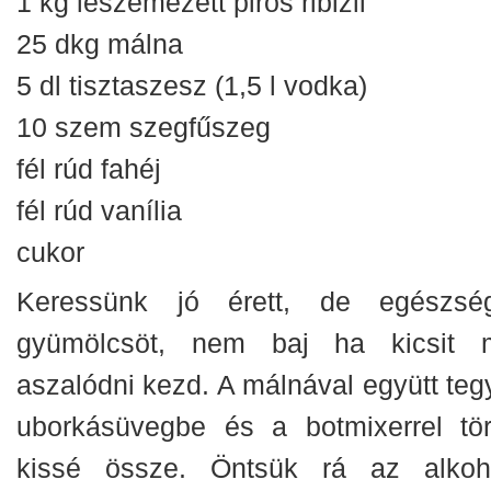
1 kg leszemezett piros ribizli
25 dkg málna
5 dl tisztaszesz (1,5 l vodka)
10 szem szegfűszeg
fél rúd fahéj
fél rúd vanília
cukor
Keressünk jó érett, de egészsé
gyümölcsöt, nem baj ha kicsit 
aszalódni kezd. A málnával együtt teg
uborkásüvegbe és a botmixerrel tör
kissé össze. Öntsük rá az alkoho