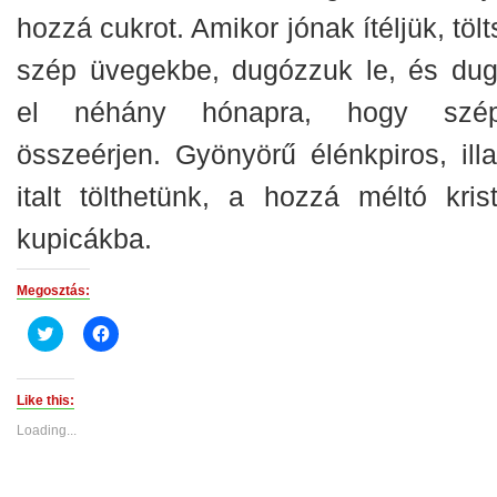
hozzá cukrot. Amikor jónak ítéljük, töl
szép üvegekbe, dugózzuk le, és dug
el néhány hónapra, hogy szé
összeérjen. Gyönyörű élénkpiros, illa
italt tölthetünk, a hozzá méltó krist
kupicákba.
Megosztás:
Click
Click
to
to
share
share
on
on
Twitter
Facebook
(Opens
(Opens
Like this:
in
in
new
new
Loading...
window)
window)