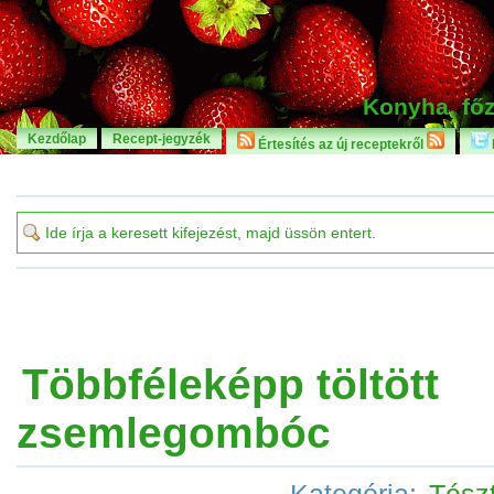
Konyha, főz
Kezdőlap
Recept-jegyzék
Értesítés az új receptekről
Többféleképp töltött
zsemlegombóc