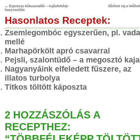
←
Expressz kókusztallér – tojásfehérje
Sűrített tej a lelőhe
hasznosítás
Hasonlatos Receptek:
Zsemlegombóc egyszerűen, pl. vad
mellé
Marhapörkölt apró csavarral
Pejsli, szalontüdő – a megosztó kaja
Nagyanyáink elfeledett fűszere, az
illatos turbolya
Titkos töltött káposzta
2 HOZZÁSZÓLÁS A
RECEPTHEZ:
“TÖBBFÉLEKÉPP TÖLTÖT