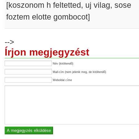
[koszonom h feltetted, uj vilag, sose
foztem elotte gombocot]
-->
Írjon megjegyzést
Név (kitöltendő)
Mail-cím (nem jelenik meg, de kitöltendő)
Weboldal címe