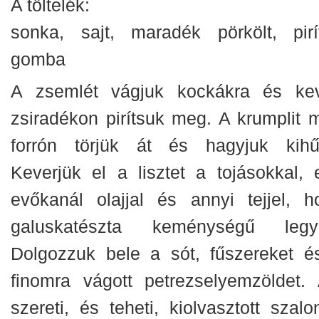
A töltelék:
sonka, sajt, maradék pörkölt, pirít
gomba
A zsemlét vágjuk kockákra és ke
zsiradékon pirítsuk meg. A krumplit 
forrón törjük át és hagyjuk kihűl
Keverjük el a lisztet a tojásokkal, 
evőkanál olajjal és annyi tejjel, h
galuskatészta keménységű legy
Dolgozzuk bele a sót, fűszereket é
finomra vágott petrezselyemzöldet. 
szereti, és teheti, kiolvasztott szalo