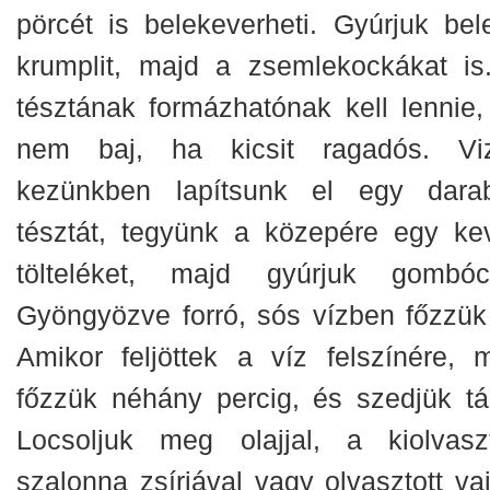
pörcét is belekeverheti. Gyúrjuk bel
krumplit, majd a zsemlekockákat is
tésztának formázhatónak kell lennie,
nem baj, ha kicsit ragadós. Vi
kezünkben lapítsunk el egy dara
tésztát, tegyünk a közepére egy ke
tölteléket, majd gyúrjuk gombóc
Gyöngyözve forró, sós vízben főzzük 
Amikor feljöttek a víz felszínére, 
főzzük néhány percig, és szedjük tál
Locsoljuk meg olajjal, a kiolvaszt
szalonna zsírjával vagy olvasztott vaj