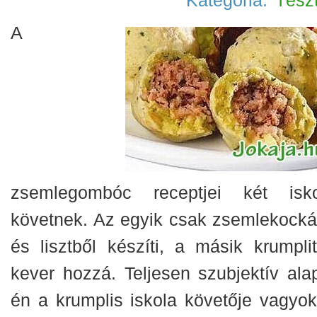
Kategória:
Tész
A
zsemlegombóc receptjei két isko
követnek. Az egyik csak zsemlekocká
és lisztből készíti, a másik krumplit
kever hozzá. Teljesen szubjektív ala
én a krumplis iskola követője vagyok