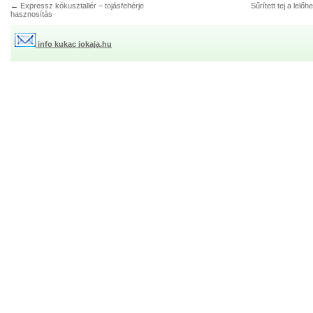
←
Expressz kókusztallér – tojásfehérje
Sűrített tej a lelőhe
hasznosítás
info kukac jokaja.hu