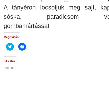
A tányéron locsoljuk meg sajt, kap
sóska, paradicsom va
gombamártással.
Megosztás:
Click
Click
to
to
share
share
on
on
Twitter
Facebook
(Opens
(Opens
Like this:
in
in
new
new
Loading...
window)
window)