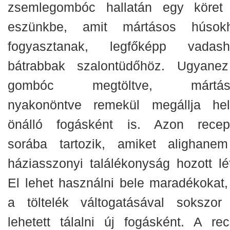
zsemlegombóc hallatán egy köret 
eszünkbe, amit mártásos húsok
fogyasztanak, legfőképp vadash
bátrabbak szalontüdőhöz. Ugyane
gombóc megtöltve, mártáss
nyakonöntve remekül megállja hel
önálló fogásként is. Azon recep
sorába tartozik, amiket alighane
háziasszonyi találékonyság hozott lét
El lehet használni bele maradékokat,
a töltelék váltogatásával sokszor 
lehetett tálalni új fogásként. A rec