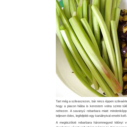
Tart még a szilvaszezon, bár nincs éppen szilvaérl
hogy a piacon hiába is kerestem volna szinte túl
nehezen. A savanyú rebarbara miatt mindenképp k
teljesen édes, legfeljebb egy kanálnyival emelni kell
A megtisztított rebarbara háromnegyed kilónyi v