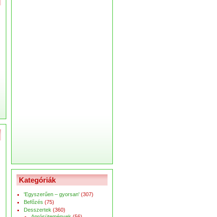
Kategóriák
'Egyszerűen – gyorsan'
(307)
Befőzés
(75)
Desszertek
(360)
Aprósütemények
(56)