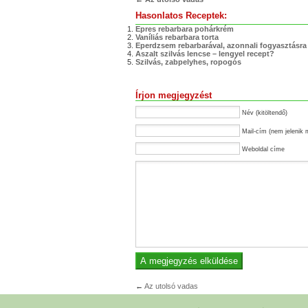
Hasonlatos Receptek:
Epres rebarbara pohárkrém
Vaníliás rebarbara torta
Eperdzsem rebarbarával, azonnali fogyasztásra
Aszalt szilvás lencse – lengyel recept?
Szilvás, zabpelyhes, ropogós
Írjon megjegyzést
Név (kitöltendő)
Mail-cím (nem jelenik 
Weboldal címe
←
Az utolsó vadas