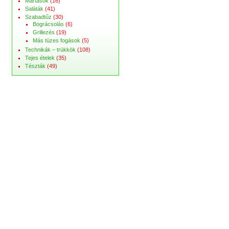
Mártások
(16)
Saláták
(41)
Szabadtűz
(30)
Bográcsolás
(6)
Grillezés
(19)
Más tüzes fogások
(5)
Technikák – trükkök
(108)
Tejes ételek
(35)
Tészták
(49)