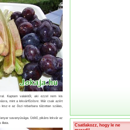
al. Kaptam valakitől, aki ezzel nem kis
ásra, mint a lekvárfőzésre. Már csak azért
lesz-e az őszi rebarbara túlzottan szálas,
 fanyar savanyúsága. Üdítő, pikáns lekvár az
illata.
Csatlakozz, hogy le ne
maradj!