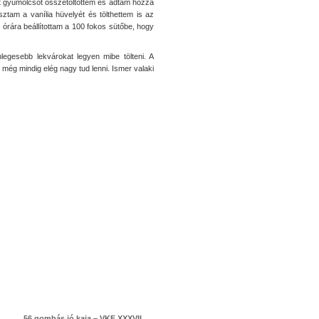
 két gyümölcsöt összetöltöttem és adtam hozzá
ztam a vanília hüvelyét és tölthettem is az
l órára beállítottam a 100 fokos sütőbe, hogy
egesebb lekvárokat legyen mibe tölteni. A
 még mindig elég nagy tud lenni. Ismer valaki
56 gombás jó kaja – VKF XXXVII.
→