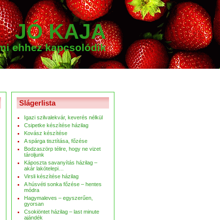
JÓ KAJA
ami ehhez kapcsolódik
Slágerlista
Igazi szilvalekvár, keverés nélkül
Csipetke készítése házilag
Kovász készítése
A spárga tisztítása, főzése
Bodzaszörp télire, hogy ne vizet
tároljunk
Káposzta savanyítás házilag –
akár lakótelepi…
Virsli készítése házilag
A húsvéti sonka főzése – hentes
módra
Hagymaleves – egyszerűen,
gyorsan
Csokiöntet házilag – last minute
ajándék