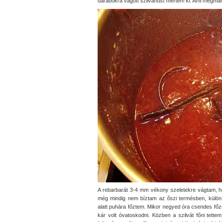
darabokra vágott szilvahúst mértem ki. Ami megmara
A rebarbarát 3-4 mm vékony szeletekre vágtam, ho
még mindig nem bíztam az őszi termésben, külön 
alatt puhára főztem. Mikor negyed óra csendes főz
kár volt óvatoskodni. Közben a szilvát főni tet