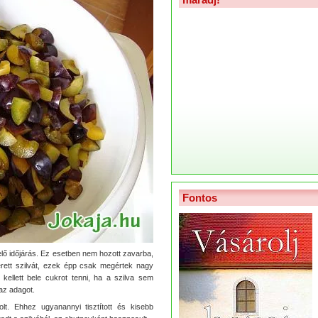
Fontos
elő időjárás. Ez esetben nem hozott zavarba,
érett szilvát, ezek épp csak megértek nagy
ellett bele cukrot tenni, ha a szilva sem
 az adagot.
olt. Ehhez ugyanannyi tisztított és kisebb