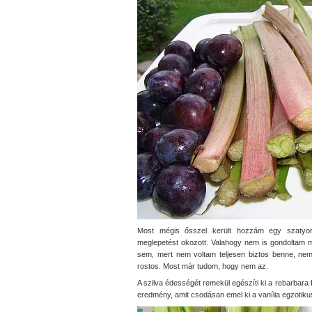
Most mégis ősszel került hozzám egy szatyorr
meglepetést okozott. Valahogy nem is gondoltam m
sem, mert nem voltam teljesen biztos benne, nem 
rostos. Most már tudom, hogy nem az.
A szilva édességét remekül egészíti ki a rebarbara
eredmény, amit csodásan emel ki a vanília egzotikus 