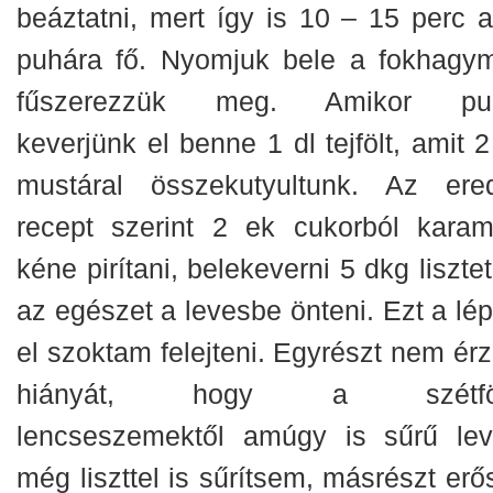
beáztatni, mert így is 10 – 15 perc al
puhára fő. Nyomjuk bele a fokhagym
fűszerezzük meg. Amikor pu
keverjünk el benne 1 dl tejfölt, amit 
mustáral összekutyultunk. Az ered
recept szerint 2 ek cukorból karame
kéne pirítani, belekeverni 5 dkg liszte
az egészet a levesbe önteni. Ezt a lép
el szoktam felejteni. Egyrészt nem ér
hiányát, hogy a szétfö
lencseszemektől amúgy is sűrű lev
még liszttel is sűrítsem, másrészt erő