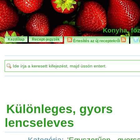
Konyha, főz
Kezdőlap
Recept-jegyzék
Értesítés az új receptekről
Különleges, gyors
lencseleves