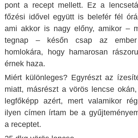
pont a recept mellett. Ez a lencsetá
főzési idővel együtt is belefér fél ór
ami akkor is nagy előny, amikor – m
tegnap – későn csap az embe
homlokára, hogy hamarosan rászoru
érnek haza.
Miért különleges? Egyrészt az ízesít
miatt, másrészt a vörös lencse okán,
legfőképp azért, mert valamikor rég
ilyen címen írtam be a gyűjteménye
a receptet.