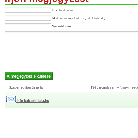
Név (kitöltendő)
Mail-cím (nem jelenik meg, de kitöltendő)
Weboldal címe
←
Szuper egybesült tarja
Téli citromdzsem – Nagyim rece
info kukac jokaja.hu