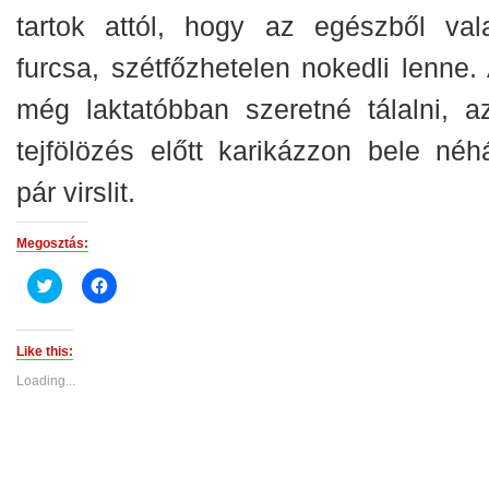
tartok attól, hogy az egészből val
furcsa, szétfőzhetelen nokedli lenne. 
még laktatóbban szeretné tálalni, a
tejfölözés előtt karikázzon bele néh
pár virslit.
Megosztás:
Click
Click
to
to
share
share
on
on
Twitter
Facebook
(Opens
(Opens
Like this:
in
in
new
new
Loading...
window)
window)