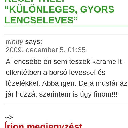
“KÜLÖNLEGES, GYORS
LENCSELEVES”
trinity
says:
2009. december 5. 01:35
A lencsébe én sem teszek karamellt-
ellentétben a borsó levessel és
főzelékkel. Abba igen. De a mustár az
jár hozzá, szerintem is úgy finom!!!
-->
Írjon megjegyzést