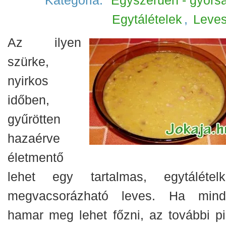
Kategória:
'Egyszerűen - gyorsa
Egytálételek
,
Leve
Az ilyen
szürke,
nyirkos
időben,
gyűrötten
hazaérve
életmentő
lehet egy tartalmas, egytálételk
megvacsorázható leves. Ha mind
hamar meg lehet főzni, az további pi