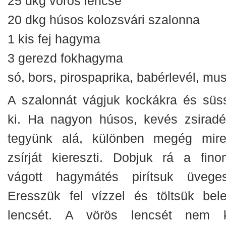
25 dkg vörös lencse
20 dkg húsos kolozsvári szalonna
1 kis fej hagyma
3 gerezd fokhagyma
só, bors, pirospaprika, babérlevél, mus
A szalonnát vágjuk kockákra és süs
ki. Ha nagyon húsos, kevés zsiradé
tegyünk alá, különben megég mir
zsírját kiereszti. Dobjuk rá a fino
vágott hagymátés pirítsuk üveges
Eresszük fel vízzel és töltsük bel
lencsét. A vörös lencsét nem k