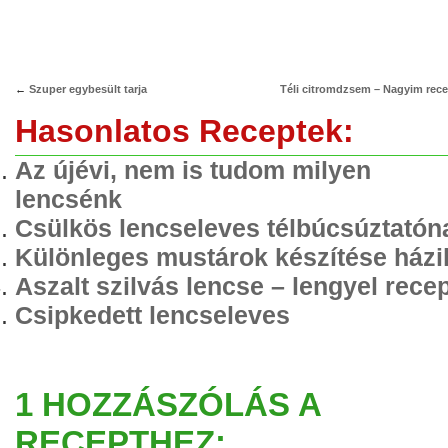
←
Szuper egybesült tarja
Téli citromdzsem – Nagyim rece
Hasonlatos Receptek:
Az újévi, nem is tudom milyen
lencsénk
Csülkös lencseleves télbúcsúztatón
Különleges mustárok készítése házi
Aszalt szilvás lencse – lengyel rece
Csipkedett lencseleves
1 HOZZÁSZÓLÁS A
RECEPTHEZ: