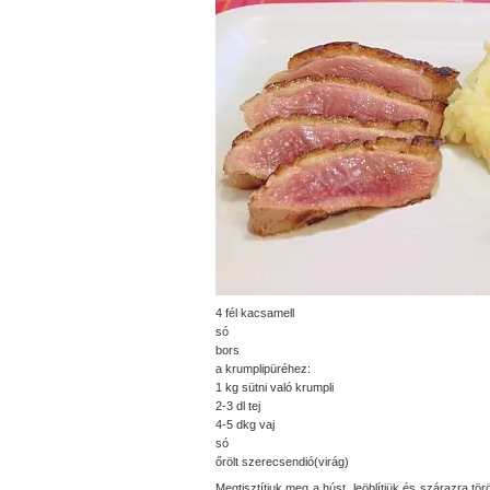
4 fél kacsamell
só
bors
a krumplipüréhez:
1 kg sütni való krumpli
2-3 dl tej
4-5 dkg vaj
só
őrölt szerecsendió(virág)
Megtisztítjuk meg a húst, leöblítjük és szárazra tö