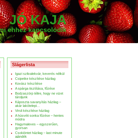
JÓ KAJA
ami ehhez kapcsolódik
Slágerlista
Igazi szilvalekvár, keverés nélkül
Csipetke készítése házilag
Kovász készítése
A spárga tisztítása, főzése
Bodzaszörp télire, hogy ne vizet
tároljunk
Káposzta savanyítás házilag –
akár lakótelepi…
Virsli készítése házilag
A húsvéti sonka főzése – hentes
módra
Hagymaleves – egyszerűen,
gyorsan
Csokiöntet házilag – last minute
ajándék