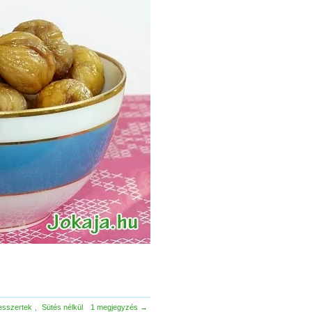
esszertek
,
Sütés nélkül
1 megjegyzés →