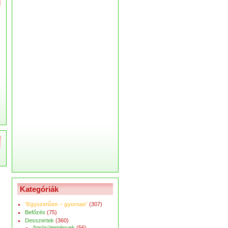
Kategóriák
'Egyszerűen – gyorsan'
(307)
Befőzés
(75)
Desszertek
(360)
Aprósütemények
(56)