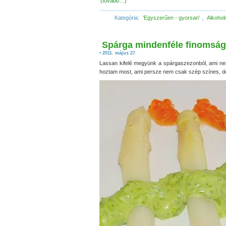
(tovább…)
Kategória:
'Egyszerűen - gyorsan'
,
Alkohol
Spárga mindenféle finomság
• 2011. május 27.
Lassan kifelé megyünk a spárgaszezonból, ami nem 
hoztam most, ami persze nem csak szép színes, de