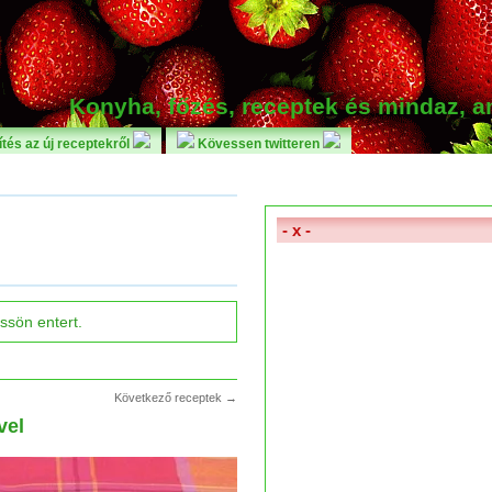
Konyha, főzés, receptek és mindaz, 
tés az új receptekről
Kövessen twitteren
- x -
Következő receptek →
vel