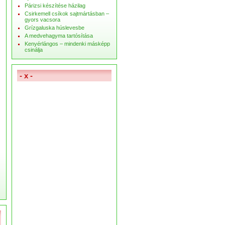
Párizsi készítése házilag
Csirkemell csíkok sajtmártásban –
gyors vacsora
Grízgaluska húslevesbe
A medvehagyma tartósítása
Kenyérlángos – mindenki másképp
csinálja
- x -