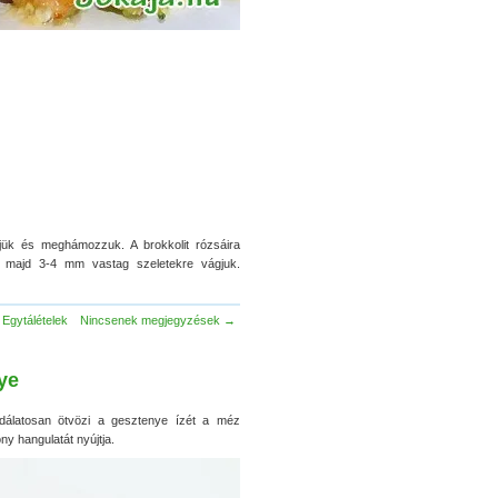
tjük és meghámozzuk. A brokkolit rózsáira
 majd 3-4 mm vastag szeletekre vágjuk.
Egytálételek
Nincsenek megjegyzések →
ye
dálatosan ötvözi a gesztenye ízét a méz
ny hangulatát nyújtja.