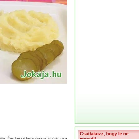
Csatlakozz, hogy le ne
maradj!
röljük. Éles késsel bevagdossuk a bőrét, de a