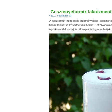
Gesztenyeturmix laktózment
• 2011. november 03.
A gesztenyét nem csak süteményekbe, desszertek
finom italokat is készíthetünk belőle. Két alkoholm
tejcukorra (laktózra) érzékenyek is fogyaszthatják.