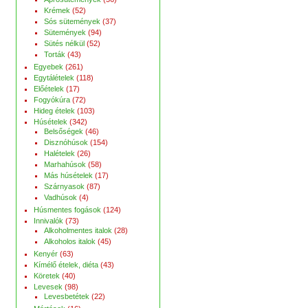
Krémek
(52)
Sós sütemények
(37)
Sütemények
(94)
Sütés nélkül
(52)
Torták
(43)
Egyebek
(261)
Egytálételek
(118)
Előételek
(17)
Fogyókúra
(72)
Hideg ételek
(103)
Húsételek
(342)
Belsőségek
(46)
Disznóhúsok
(154)
Halételek
(26)
Marhahúsok
(58)
Más húsételek
(17)
Szárnyasok
(87)
Vadhúsok
(4)
Húsmentes fogások
(124)
Innivalók
(73)
Alkoholmentes italok
(28)
Alkoholos italok
(45)
Kenyér
(63)
Kímélő ételek, diéta
(43)
Köretek
(40)
Levesek
(98)
Levesbetétek
(22)