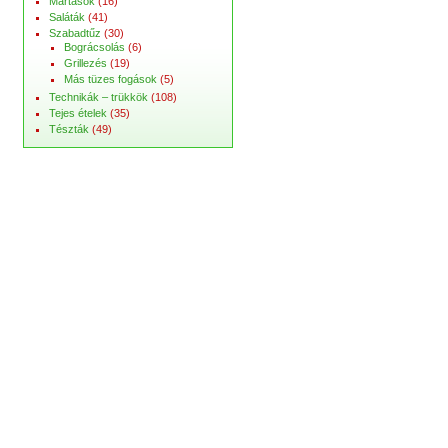
Mártások
(16)
Saláták
(41)
Szabadtűz
(30)
Bográcsolás
(6)
Grillezés
(19)
Más tüzes fogások
(5)
Technikák – trükkök
(108)
Tejes ételek
(35)
Tészták
(49)