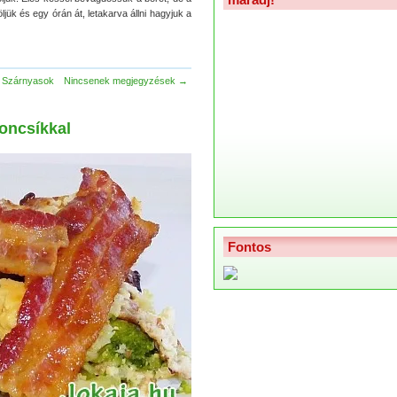
ük és egy órán át, letakarva állni hagyjuk a
Szárnyasok
Nincsenek megjegyzések →
oncsíkkal
Fontos