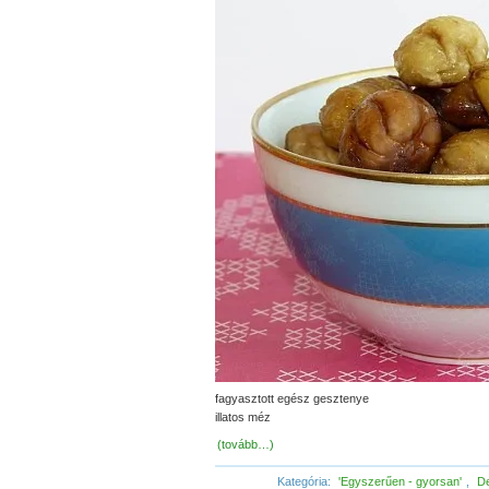
fagyasztott egész gesztenye
illatos méz
(tovább…)
Kategória:
'Egyszerűen - gyorsan'
,
D