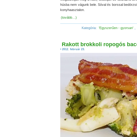
húsba nem vágunk bele. Sóval és borssal bedörzsölj
konyhaasztalon.
(tovább…)
Kategória:
'Egyszerűen - gyorsan'
,
Rakott brokkoli ropogós bac
• 2012. február 23.