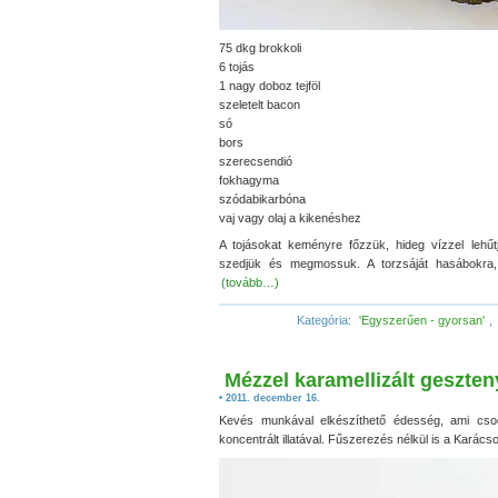
75 dkg brokkoli
6 tojás
1 nagy doboz tejföl
szeletelt bacon
só
bors
szerecsendió
fokhagyma
szódabikarbóna
vaj vagy olaj a kikenéshez
A tojásokat keményre főzzük, hideg vízzel lehű
szedjük és megmossuk. A torzsáját hasábokra,
(tovább…)
Kategória:
'Egyszerűen - gyorsan'
,
Mézzel karamellizált geszten
• 2011. december 16.
Kevés munkával elkészíthető édesség, ami cso
koncentrált illatával. Fűszerezés nélkül is a Karácso