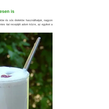
esen is
be és sós ételekbe használhatjuk, nagyon
entes ital receptjét adom közre, az egyiket a