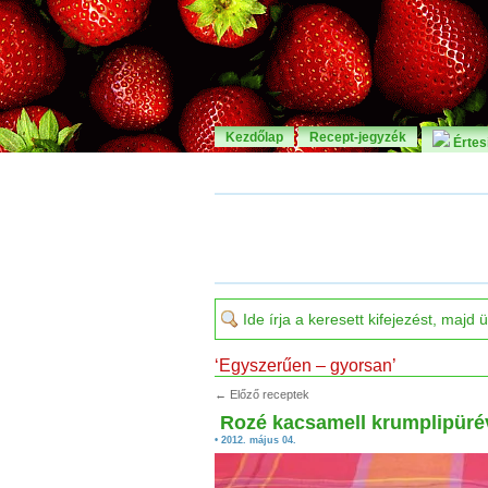
Kezdőlap
Recept-jegyzék
Értesí
‘Egyszerűen – gyorsan’
← Előző receptek
Rozé kacsamell krumplipüré
• 2012. május 04.